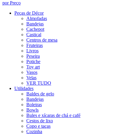
por Preço
Peças de Décor
Almofadas
Bandejas
Cachepot
Castiçal
Centros de mesa
Fruteiras
Livros
Peseira
Potiche
Toy art
Vasos
Velas
VER TUDO
Utilidades
Baldes de gelo
Bandejas
Boleiras
Bowls
Bules e xícaras de chá e café
Cestos de lixo
Copo e taças
Cozinha