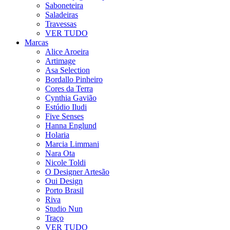
Saboneteira
Saladeiras
Travessas
VER TUDO
Marcas
Alice Aroeira
Artimage
Asa Selection
Bordallo Pinheiro
Cores da Terra
Cynthia Gavião
Estúdio Iludi
Five Senses
Hanna Englund
Holaria
Marcia Limmani
Nara Ota
Nicole Toldi
O Designer Artesão
Oui Design
Porto Brasil
Riva
Studio Nun
Traço
VER TUDO