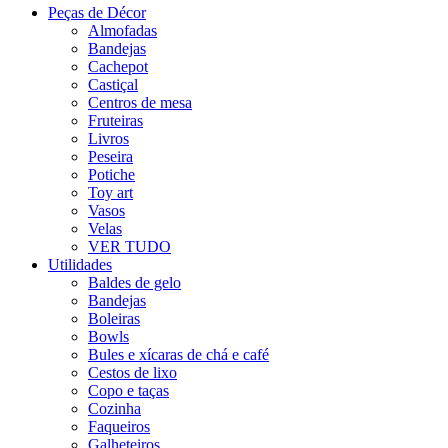
Peças de Décor
Almofadas
Bandejas
Cachepot
Castiçal
Centros de mesa
Fruteiras
Livros
Peseira
Potiche
Toy art
Vasos
Velas
VER TUDO
Utilidades
Baldes de gelo
Bandejas
Boleiras
Bowls
Bules e xícaras de chá e café
Cestos de lixo
Copo e taças
Cozinha
Faqueiros
Galheteiros