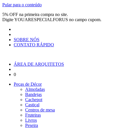
Pular para o conteúdo
5% OFF na primeira compra no site.
Digite
YOUARESPECIALFORUS
no campo cupom.
SOBRE NÓS
CONTATO RÁPIDO
ÁREA DE ARQUITETOS
0
Peças de Décor
Almofadas
Bandejas
Cachepot
Castiçal
Centros de mesa
Fruteiras
Livros
Peseira