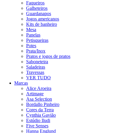
Faqueiros
Galheteiros
Guardanapos
Jogos americanos
Kits de banheiro
Mesa
Panelas
Petisqueiras
Potes
Prata/Inox
Pratos e jogos de pratos
Saboneteira
Saladeiras
Travessas
VER TUDO
Marcas
Alice Aroeira
Artimage
Asa Selection
Bordallo Pinheiro
Cores da Terra
Cynthia Gavião
Estúdio Iludi
Five Senses
Hanna Englund