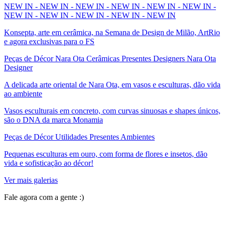
NEW IN - NEW IN - NEW IN - NEW IN - NEW IN - NEW IN -
NEW IN - NEW IN - NEW IN - NEW IN - NEW IN
Konsepta, arte em cerâmica, na Semana de Design de Milão, ArtRio
e agora exclusivas para o FS
Peças de Décor Nara Ota Cerâmicas Presentes Designers Nara Ota
Designer
A delicada arte oriental de Nara Ota, em vasos e esculturas, dão vida
ao ambiente
Vasos esculturais em concreto, com curvas sinuosas e shapes únicos,
são o DNA da marca Monamia
Peças de Décor Utilidades Presentes Ambientes
Pequenas esculturas em ouro, com forma de flores e insetos, dão
vida e sofisticação ao décor!
Ver mais galerias
Fale agora com a gente :)
(11) 9 9192-8504