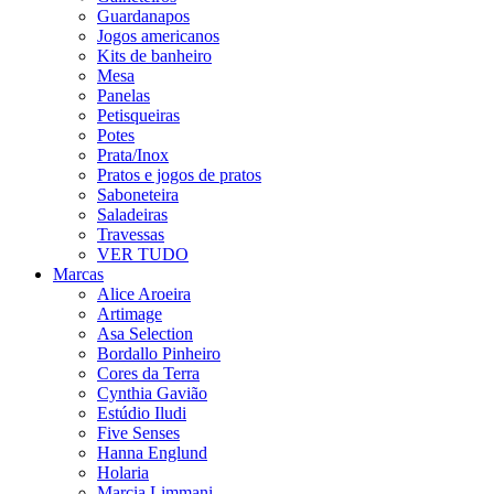
Guardanapos
Jogos americanos
Kits de banheiro
Mesa
Panelas
Petisqueiras
Potes
Prata/Inox
Pratos e jogos de pratos
Saboneteira
Saladeiras
Travessas
VER TUDO
Marcas
Alice Aroeira
Artimage
Asa Selection
Bordallo Pinheiro
Cores da Terra
Cynthia Gavião
Estúdio Iludi
Five Senses
Hanna Englund
Holaria
Marcia Limmani