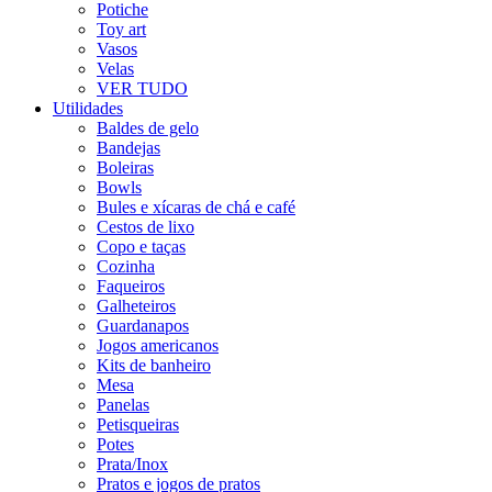
Potiche
Toy art
Vasos
Velas
VER TUDO
Utilidades
Baldes de gelo
Bandejas
Boleiras
Bowls
Bules e xícaras de chá e café
Cestos de lixo
Copo e taças
Cozinha
Faqueiros
Galheteiros
Guardanapos
Jogos americanos
Kits de banheiro
Mesa
Panelas
Petisqueiras
Potes
Prata/Inox
Pratos e jogos de pratos