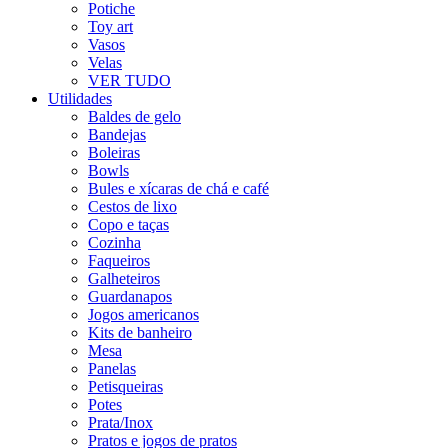
Potiche
Toy art
Vasos
Velas
VER TUDO
Utilidades
Baldes de gelo
Bandejas
Boleiras
Bowls
Bules e xícaras de chá e café
Cestos de lixo
Copo e taças
Cozinha
Faqueiros
Galheteiros
Guardanapos
Jogos americanos
Kits de banheiro
Mesa
Panelas
Petisqueiras
Potes
Prata/Inox
Pratos e jogos de pratos