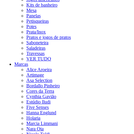
Kits de banheiro
Mesa
Panelas
Petisqueiras
Potes
Prata/Inox
Pratos e jogos de pratos
Saboneteira
Saladeiras
Travessas
VER TUDO
Marcas
Alice Aroeira
Artimage
Asa Selection
Bordallo Pinheiro
Cores da Terra
Cynthia Gavião
Estúdio Iludi
Five Senses
Hanna Englund
Holaria
Marcia Limmani
Nara Ota