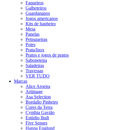
Faqueiros
Galheteiros
Guardanapos
Jogos americanos
Kits de banheiro
Mesa
Panelas
Petisqueiras
Potes
Prata/Inox
Pratos e jogos de pratos
Saboneteira
Saladeiras
Travessas
VER TUDO
Marcas
Alice Aroeira
Artimage
Asa Selection
Bordallo Pinheiro
Cores da Terra
Cynthia Gavião
Estúdio Iludi
Five Senses
Hanna Englund