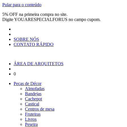
Pular para o conteúdo
5% OFF na primeira compra no site.
Digite
YOUARESPECIALFORUS
no campo cupom.
SOBRE NÓS
CONTATO RÁPIDO
ÁREA DE ARQUITETOS
0
Peças de Décor
Almofadas
Bandejas
Cachepot
Castiçal
Centros de mesa
Fruteiras
Livros
Peseira