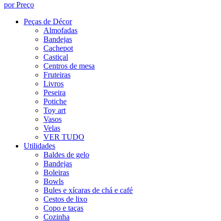
por Preço
Peças de Décor
Almofadas
Bandejas
Cachepot
Castiçal
Centros de mesa
Fruteiras
Livros
Peseira
Potiche
Toy art
Vasos
Velas
VER TUDO
Utilidades
Baldes de gelo
Bandejas
Boleiras
Bowls
Bules e xícaras de chá e café
Cestos de lixo
Copo e taças
Cozinha