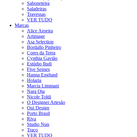
Saboneteira
Saladeiras
Travessas
VER TUDO
Marcas
Alice Aroeira
Artimage
Asa Selection
Bordallo Pinheiro
Cores da Terra
Cynthia Gavião
Estúdio Iludi
Five Senses
Hanna Englund
Holaria
Marcia Limmani
Nara Ota
Nicole Toldi
O Designer Artesão
Oui Design
Porto Brasil
Riva
Studio Nun
Traço
VER TUDO