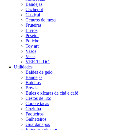
Bandejas
Cachepot
Castiçal
Centros de mesa
Fruteiras
Livros
Peseira
Potiche
Toy art
Vasos
Velas
VER TUDO
Utilidades
Baldes de gelo
Bandejas
Boleiras
Bowls
Bules e xícaras de chá e café
Cestos de lixo
Copo e taças
Cozinha
Faqueiros
Galheteiros
Guardanapos
Jogos americanos