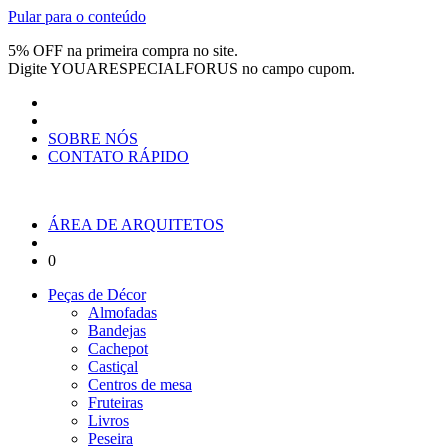
Pular para o conteúdo
5% OFF na primeira compra no site.
Digite
YOUARESPECIALFORUS
no campo cupom.
SOBRE NÓS
CONTATO RÁPIDO
ÁREA DE ARQUITETOS
0
Peças de Décor
Almofadas
Bandejas
Cachepot
Castiçal
Centros de mesa
Fruteiras
Livros
Peseira