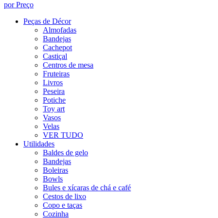
por Preço
Peças de Décor
Almofadas
Bandejas
Cachepot
Castiçal
Centros de mesa
Fruteiras
Livros
Peseira
Potiche
Toy art
Vasos
Velas
VER TUDO
Utilidades
Baldes de gelo
Bandejas
Boleiras
Bowls
Bules e xícaras de chá e café
Cestos de lixo
Copo e taças
Cozinha