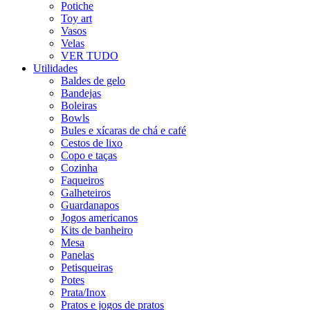
Potiche
Toy art
Vasos
Velas
VER TUDO
Utilidades
Baldes de gelo
Bandejas
Boleiras
Bowls
Bules e xícaras de chá e café
Cestos de lixo
Copo e taças
Cozinha
Faqueiros
Galheteiros
Guardanapos
Jogos americanos
Kits de banheiro
Mesa
Panelas
Petisqueiras
Potes
Prata/Inox
Pratos e jogos de pratos