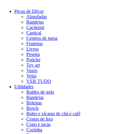
Peças de Décor
Almofadas
Bandejas
Cachepot
Castiçal
Centros de mesa
Fruteiras
Livros
Peseira
Potiche
Toy art
Vasos
Velas
VER TUDO
Utilidades
Baldes de gelo
Bandejas
Boleiras
Bowls
Bules e xícaras de chá e café
Cestos de lixo
Copo e taças
Cozinha