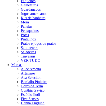
Faqueiros
Galheteiros
Guardanapos
Jogos americanos
Kits de banheiro
Mesa
Panelas
Petisqueiras
Potes
Prata/Inox
Pratos e jogos de pratos
Saboneteira
Saladeiras
Travessas
VER TUDO
Marcas
Alice Aroeira
Artimage
Asa Selection
Bordallo Pinheiro
Cores da Terra
Cynthia Gavião
Estúdio Iludi
Five Senses
Hanna Englund