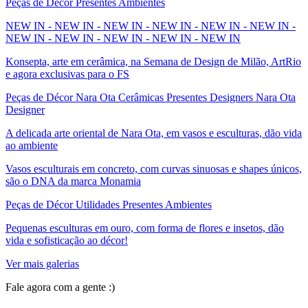
Peças de Décor Presentes Ambientes
NEW IN - NEW IN - NEW IN - NEW IN - NEW IN - NEW IN -
NEW IN - NEW IN - NEW IN - NEW IN - NEW IN
Konsepta, arte em cerâmica, na Semana de Design de Milão, ArtRio
e agora exclusivas para o FS
Peças de Décor Nara Ota Cerâmicas Presentes Designers Nara Ota
Designer
A delicada arte oriental de Nara Ota, em vasos e esculturas, dão vida
ao ambiente
Vasos esculturais em concreto, com curvas sinuosas e shapes únicos,
são o DNA da marca Monamia
Peças de Décor Utilidades Presentes Ambientes
Pequenas esculturas em ouro, com forma de flores e insetos, dão
vida e sofisticação ao décor!
Ver mais galerias
Fale agora com a gente :)
(11) 9 9192-8504