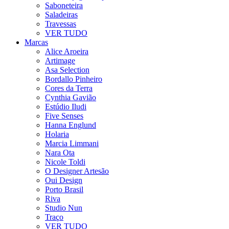
Saboneteira
Saladeiras
Travessas
VER TUDO
Marcas
Alice Aroeira
Artimage
Asa Selection
Bordallo Pinheiro
Cores da Terra
Cynthia Gavião
Estúdio Iludi
Five Senses
Hanna Englund
Holaria
Marcia Limmani
Nara Ota
Nicole Toldi
O Designer Artesão
Oui Design
Porto Brasil
Riva
Studio Nun
Traço
VER TUDO