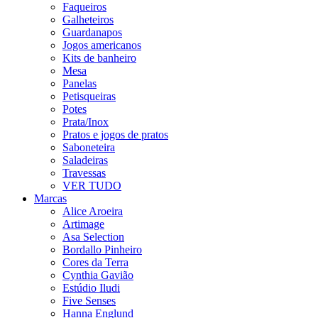
Faqueiros
Galheteiros
Guardanapos
Jogos americanos
Kits de banheiro
Mesa
Panelas
Petisqueiras
Potes
Prata/Inox
Pratos e jogos de pratos
Saboneteira
Saladeiras
Travessas
VER TUDO
Marcas
Alice Aroeira
Artimage
Asa Selection
Bordallo Pinheiro
Cores da Terra
Cynthia Gavião
Estúdio Iludi
Five Senses
Hanna Englund