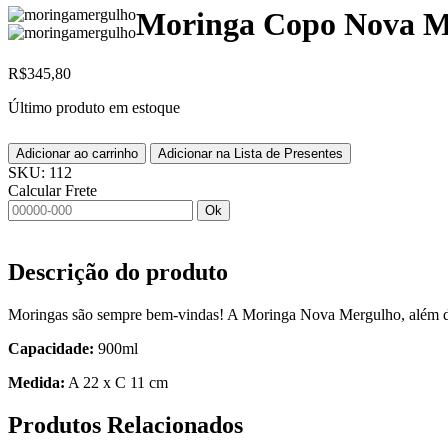
Moringa Copo Nova M
R$
345,80
Último produto em estoque
Adicionar ao carrinho
Adicionar na Lista de Presentes
SKU:
112
Calcular Frete
Ok
Descrição do produto
Moringas são sempre bem-vindas! A Moringa Nova Mergulho, além de ga
Capacidade:
900ml
Medida:
A 22 x C 11 cm
Produtos
Relacionados