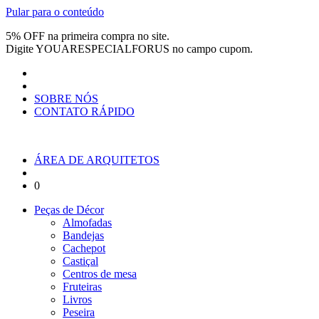
Pular para o conteúdo
5% OFF na primeira compra no site.
Digite
YOUARESPECIALFORUS
no campo cupom.
SOBRE NÓS
CONTATO RÁPIDO
ÁREA DE ARQUITETOS
0
Peças de Décor
Almofadas
Bandejas
Cachepot
Castiçal
Centros de mesa
Fruteiras
Livros
Peseira