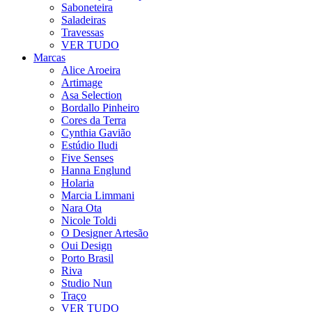
Saboneteira
Saladeiras
Travessas
VER TUDO
Marcas
Alice Aroeira
Artimage
Asa Selection
Bordallo Pinheiro
Cores da Terra
Cynthia Gavião
Estúdio Iludi
Five Senses
Hanna Englund
Holaria
Marcia Limmani
Nara Ota
Nicole Toldi
O Designer Artesão
Oui Design
Porto Brasil
Riva
Studio Nun
Traço
VER TUDO