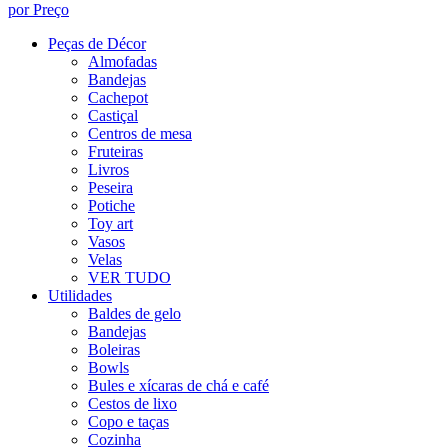
por Preço
Peças de Décor
Almofadas
Bandejas
Cachepot
Castiçal
Centros de mesa
Fruteiras
Livros
Peseira
Potiche
Toy art
Vasos
Velas
VER TUDO
Utilidades
Baldes de gelo
Bandejas
Boleiras
Bowls
Bules e xícaras de chá e café
Cestos de lixo
Copo e taças
Cozinha