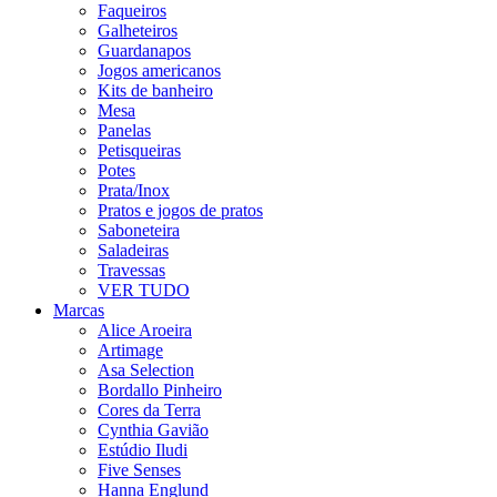
Faqueiros
Galheteiros
Guardanapos
Jogos americanos
Kits de banheiro
Mesa
Panelas
Petisqueiras
Potes
Prata/Inox
Pratos e jogos de pratos
Saboneteira
Saladeiras
Travessas
VER TUDO
Marcas
Alice Aroeira
Artimage
Asa Selection
Bordallo Pinheiro
Cores da Terra
Cynthia Gavião
Estúdio Iludi
Five Senses
Hanna Englund