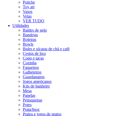
Potiche
Toy art
Vasos
Velas
VER TUDO
Utilidades
Baldes de gelo
Bandejas
Boleiras
Bowls
Bules e xícaras de chá e café
Cestos de lixo
Copo e taças
Cozinha
Faqueiros
Galheteiros
Guardanapos
Jogos americanos
Kits de banheiro
Mesa
Panelas
Petisqueiras
Potes
Prata/Inox
Pratos e jogos de pratos