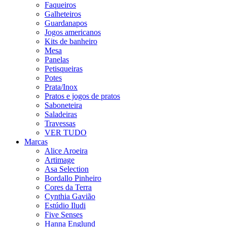
Faqueiros
Galheteiros
Guardanapos
Jogos americanos
Kits de banheiro
Mesa
Panelas
Petisqueiras
Potes
Prata/Inox
Pratos e jogos de pratos
Saboneteira
Saladeiras
Travessas
VER TUDO
Marcas
Alice Aroeira
Artimage
Asa Selection
Bordallo Pinheiro
Cores da Terra
Cynthia Gavião
Estúdio Iludi
Five Senses
Hanna Englund