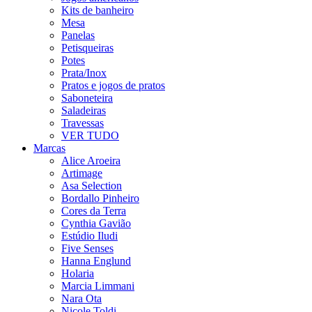
Kits de banheiro
Mesa
Panelas
Petisqueiras
Potes
Prata/Inox
Pratos e jogos de pratos
Saboneteira
Saladeiras
Travessas
VER TUDO
Marcas
Alice Aroeira
Artimage
Asa Selection
Bordallo Pinheiro
Cores da Terra
Cynthia Gavião
Estúdio Iludi
Five Senses
Hanna Englund
Holaria
Marcia Limmani
Nara Ota
Nicole Toldi