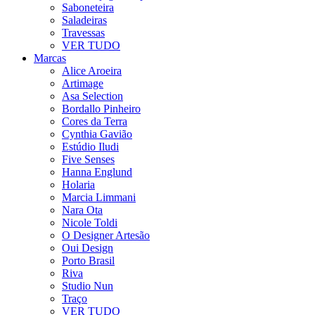
Saboneteira
Saladeiras
Travessas
VER TUDO
Marcas
Alice Aroeira
Artimage
Asa Selection
Bordallo Pinheiro
Cores da Terra
Cynthia Gavião
Estúdio Iludi
Five Senses
Hanna Englund
Holaria
Marcia Limmani
Nara Ota
Nicole Toldi
O Designer Artesão
Oui Design
Porto Brasil
Riva
Studio Nun
Traço
VER TUDO