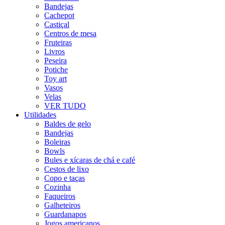
Bandejas
Cachepot
Castiçal
Centros de mesa
Fruteiras
Livros
Peseira
Potiche
Toy art
Vasos
Velas
VER TUDO
Utilidades
Baldes de gelo
Bandejas
Boleiras
Bowls
Bules e xícaras de chá e café
Cestos de lixo
Copo e taças
Cozinha
Faqueiros
Galheteiros
Guardanapos
Jogos americanos