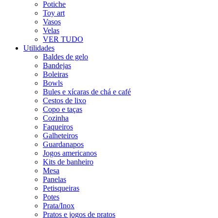
Potiche
Toy art
Vasos
Velas
VER TUDO
Utilidades
Baldes de gelo
Bandejas
Boleiras
Bowls
Bules e xícaras de chá e café
Cestos de lixo
Copo e taças
Cozinha
Faqueiros
Galheteiros
Guardanapos
Jogos americanos
Kits de banheiro
Mesa
Panelas
Petisqueiras
Potes
Prata/Inox
Pratos e jogos de pratos