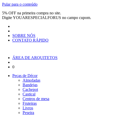
Pular para o conteúdo
5% OFF na primeira compra no site.
Digite
YOUARESPECIALFORUS
no campo cupom.
SOBRE NÓS
CONTATO RÁPIDO
ÁREA DE ARQUITETOS
0
Peças de Décor
Almofadas
Bandejas
Cachepot
Castiçal
Centros de mesa
Fruteiras
Livros
Peseira