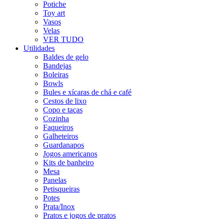
Potiche
Toy art
Vasos
Velas
VER TUDO
Utilidades
Baldes de gelo
Bandejas
Boleiras
Bowls
Bules e xícaras de chá e café
Cestos de lixo
Copo e taças
Cozinha
Faqueiros
Galheteiros
Guardanapos
Jogos americanos
Kits de banheiro
Mesa
Panelas
Petisqueiras
Potes
Prata/Inox
Pratos e jogos de pratos