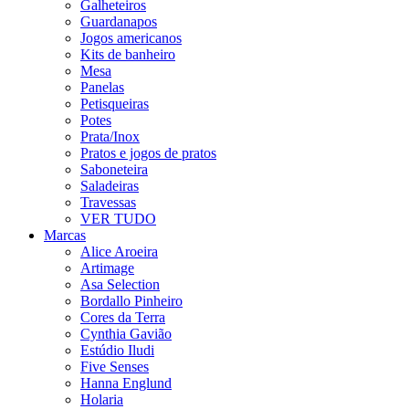
Galheteiros
Guardanapos
Jogos americanos
Kits de banheiro
Mesa
Panelas
Petisqueiras
Potes
Prata/Inox
Pratos e jogos de pratos
Saboneteira
Saladeiras
Travessas
VER TUDO
Marcas
Alice Aroeira
Artimage
Asa Selection
Bordallo Pinheiro
Cores da Terra
Cynthia Gavião
Estúdio Iludi
Five Senses
Hanna Englund
Holaria