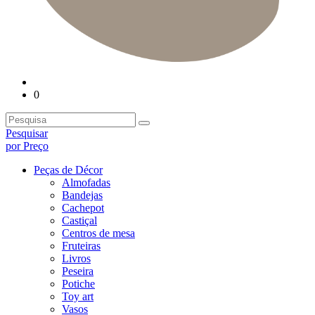
0
Pesquisar
por Preço
Peças de Décor
Almofadas
Bandejas
Cachepot
Castiçal
Centros de mesa
Fruteiras
Livros
Peseira
Potiche
Toy art
Vasos