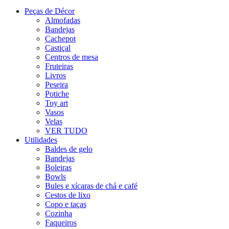
Peças de Décor
Almofadas
Bandejas
Cachepot
Castiçal
Centros de mesa
Fruteiras
Livros
Peseira
Potiche
Toy art
Vasos
Velas
VER TUDO
Utilidades
Baldes de gelo
Bandejas
Boleiras
Bowls
Bules e xícaras de chá e café
Cestos de lixo
Copo e taças
Cozinha
Faqueiros