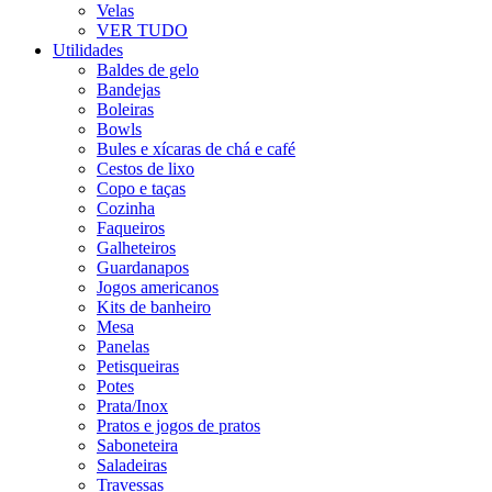
Velas
VER TUDO
Utilidades
Baldes de gelo
Bandejas
Boleiras
Bowls
Bules e xícaras de chá e café
Cestos de lixo
Copo e taças
Cozinha
Faqueiros
Galheteiros
Guardanapos
Jogos americanos
Kits de banheiro
Mesa
Panelas
Petisqueiras
Potes
Prata/Inox
Pratos e jogos de pratos
Saboneteira
Saladeiras
Travessas