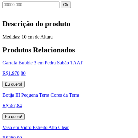
Ok
Descrição do produto
Medidas: 10 cm de Altura
Produtos
Relacionados
Garrafa Bubble 3 em Pedra Sabão TAAT
R$
1.970,80
Eu quero!
Botija III Pequena Terra Cores da Terra
R$
567,84
Eu quero!
Vaso em Vidro Estreito Alto Clear
R$
260,00