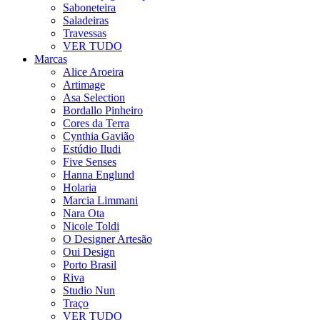
Saboneteira
Saladeiras
Travessas
VER TUDO
Marcas
Alice Aroeira
Artimage
Asa Selection
Bordallo Pinheiro
Cores da Terra
Cynthia Gavião
Estúdio Iludi
Five Senses
Hanna Englund
Holaria
Marcia Limmani
Nara Ota
Nicole Toldi
O Designer Artesão
Oui Design
Porto Brasil
Riva
Studio Nun
Traço
VER TUDO