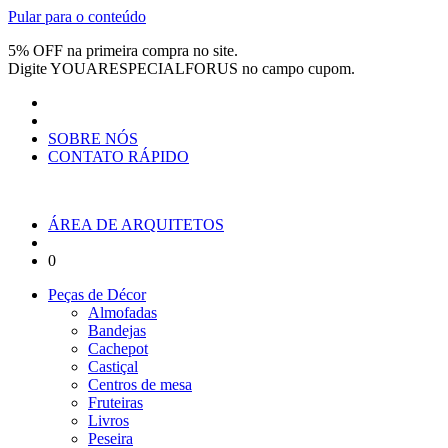
Pular para o conteúdo
5% OFF na primeira compra no site.
Digite
YOUARESPECIALFORUS
no campo cupom.
SOBRE NÓS
CONTATO RÁPIDO
ÁREA DE ARQUITETOS
0
Peças de Décor
Almofadas
Bandejas
Cachepot
Castiçal
Centros de mesa
Fruteiras
Livros
Peseira