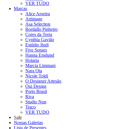
VER TUDO
Marcas
Alice Aroeira
Artimage
Asa Selection
Bordallo Pinheiro
Cores da Terra
Cynthia Gavião
Estúdio Iludi
Five Senses
Hanna Englund
Holaria
Marcia Limmani
Nara Ota
Nicole Toldi
O Designer Artesão
Oui Design
Porto Brasil
Riva
Studio Nun
Traço
VER TUDO
Sale
Nossas Galerias
Lista de Presentes