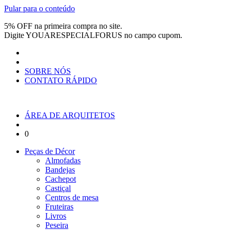
Pular para o conteúdo
5% OFF na primeira compra no site.
Digite
YOUARESPECIALFORUS
no campo cupom.
SOBRE NÓS
CONTATO RÁPIDO
ÁREA DE ARQUITETOS
0
Peças de Décor
Almofadas
Bandejas
Cachepot
Castiçal
Centros de mesa
Fruteiras
Livros
Peseira