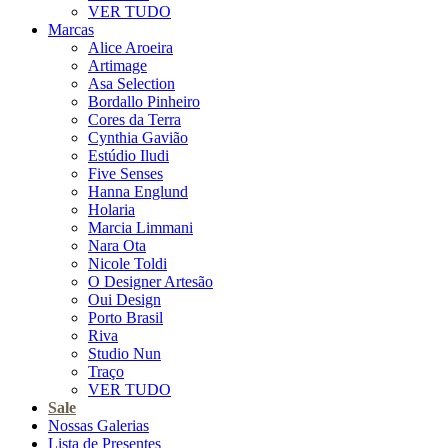
VER TUDO
Marcas
Alice Aroeira
Artimage
Asa Selection
Bordallo Pinheiro
Cores da Terra
Cynthia Gavião
Estúdio Iludi
Five Senses
Hanna Englund
Holaria
Marcia Limmani
Nara Ota
Nicole Toldi
O Designer Artesão
Oui Design
Porto Brasil
Riva
Studio Nun
Traço
VER TUDO
Sale
Nossas Galerias
Lista de Presentes