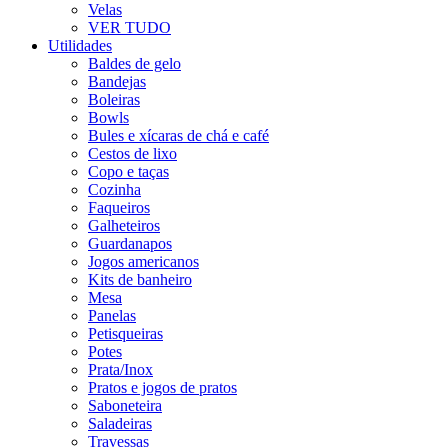
Velas
VER TUDO
Utilidades
Baldes de gelo
Bandejas
Boleiras
Bowls
Bules e xícaras de chá e café
Cestos de lixo
Copo e taças
Cozinha
Faqueiros
Galheteiros
Guardanapos
Jogos americanos
Kits de banheiro
Mesa
Panelas
Petisqueiras
Potes
Prata/Inox
Pratos e jogos de pratos
Saboneteira
Saladeiras
Travessas