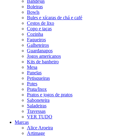
Bandejas
Boleiras
Bowls
Bules e xícaras de chá e café
Cestos de lixo
Copo e taças
Cozinha
Faqueiros
Galheteiros
Guardanapos
Jogos americanos
Kits de banheiro
Mesa
Panelas
Petisqueiras
Potes
Prata/Inox
Pratos e jogos de pratos
Saboneteira
Saladeiras
Travessas
VER TUDO
Marcas
Alice Aroeira
Artimage