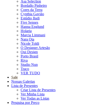
Asa Selection
Bordallo Pinheiro
Cores da Terra
Cynthia Gavião
Estúdio Iludi
Five Senses
Hanna Englund
Holaria
Marcia Limmani
Nara Ota
Nicole Toldi
O Designer Artesão
Oui Design
Porto Brasil
Riva
Studio Nun
Traço
VER TUDO
Sale
Nossas Galerias
Lista de Presentes
Criar Lista de Presentes
Ver Minha Lista
Ver Todas as Listas
Pesquisa por Preço