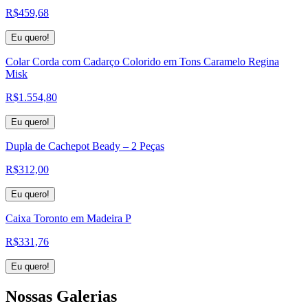
R$
459,68
Eu quero!
Colar Corda com Cadarço Colorido em Tons Caramelo Regina
Misk
R$
1.554,80
Eu quero!
Dupla de Cachepot Beady – 2 Peças
R$
312,00
Eu quero!
Caixa Toronto em Madeira P
R$
331,76
Eu quero!
Nossas
Galerias