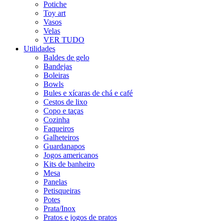
Potiche
Toy art
Vasos
Velas
VER TUDO
Utilidades
Baldes de gelo
Bandejas
Boleiras
Bowls
Bules e xícaras de chá e café
Cestos de lixo
Copo e taças
Cozinha
Faqueiros
Galheteiros
Guardanapos
Jogos americanos
Kits de banheiro
Mesa
Panelas
Petisqueiras
Potes
Prata/Inox
Pratos e jogos de pratos