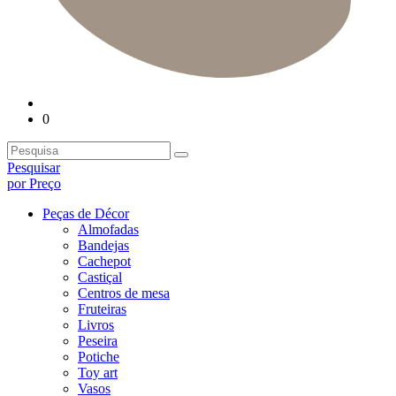
0
Pesquisar
por Preço
Peças de Décor
Almofadas
Bandejas
Cachepot
Castiçal
Centros de mesa
Fruteiras
Livros
Peseira
Potiche
Toy art
Vasos