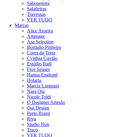
Saboneteira
Saladeiras
Travessas
VER TUDO
Marcas
Alice Aroeira
Artimage
Asa Selection
Bordallo Pinheiro
Cores da Terra
Cynthia Gavião
Estúdio Iludi
Five Senses
Hanna Englund
Holaria
Marcia Limmani
Nara Ota
Nicole Toldi
O Designer Artesão
Oui Design
Porto Brasil
Riva
Studio Nun
Traço
VER TUDO