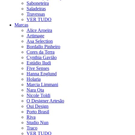
Saboneteira
Saladeiras
Travessas
VER TUDO
Marcas
Alice Aroeira
Artimage
Asa Selection
Bordallo Pinheiro
Cores da Terra
Cynthia Gavião
Estúdio Iludi
Five Senses
Hanna Englund
Holaria
Marcia Limmani
Nara Ota
Nicole Toldi
O Designer Artesão
Oui Design
Porto Brasil
Riva
Studio Nun
Traço
VER TUDO