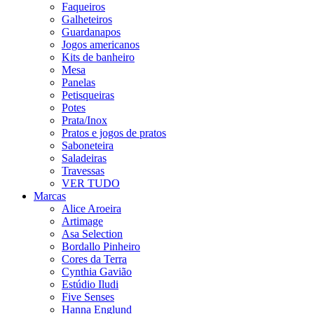
Faqueiros
Galheteiros
Guardanapos
Jogos americanos
Kits de banheiro
Mesa
Panelas
Petisqueiras
Potes
Prata/Inox
Pratos e jogos de pratos
Saboneteira
Saladeiras
Travessas
VER TUDO
Marcas
Alice Aroeira
Artimage
Asa Selection
Bordallo Pinheiro
Cores da Terra
Cynthia Gavião
Estúdio Iludi
Five Senses
Hanna Englund