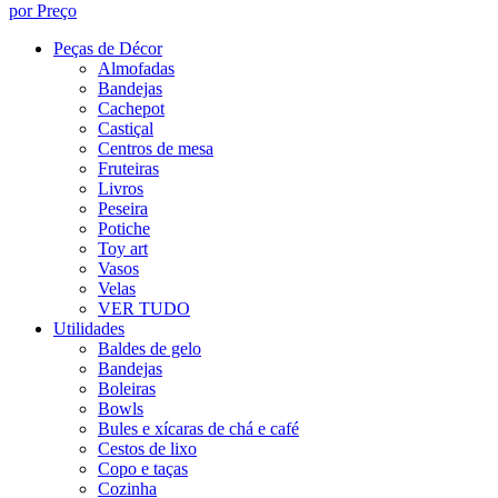
por Preço
Peças de Décor
Almofadas
Bandejas
Cachepot
Castiçal
Centros de mesa
Fruteiras
Livros
Peseira
Potiche
Toy art
Vasos
Velas
VER TUDO
Utilidades
Baldes de gelo
Bandejas
Boleiras
Bowls
Bules e xícaras de chá e café
Cestos de lixo
Copo e taças
Cozinha