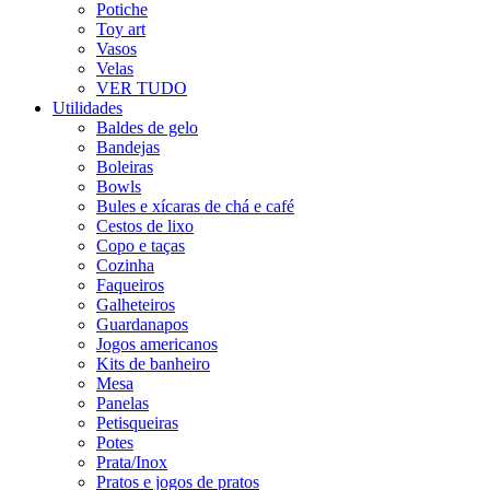
Potiche
Toy art
Vasos
Velas
VER TUDO
Utilidades
Baldes de gelo
Bandejas
Boleiras
Bowls
Bules e xícaras de chá e café
Cestos de lixo
Copo e taças
Cozinha
Faqueiros
Galheteiros
Guardanapos
Jogos americanos
Kits de banheiro
Mesa
Panelas
Petisqueiras
Potes
Prata/Inox
Pratos e jogos de pratos