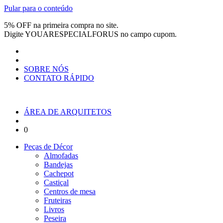
Pular para o conteúdo
5% OFF na primeira compra no site.
Digite
YOUARESPECIALFORUS
no campo cupom.
SOBRE NÓS
CONTATO RÁPIDO
ÁREA DE ARQUITETOS
0
Peças de Décor
Almofadas
Bandejas
Cachepot
Castiçal
Centros de mesa
Fruteiras
Livros
Peseira