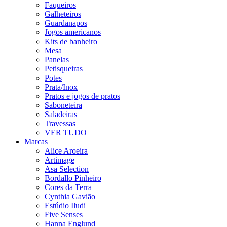
Faqueiros
Galheteiros
Guardanapos
Jogos americanos
Kits de banheiro
Mesa
Panelas
Petisqueiras
Potes
Prata/Inox
Pratos e jogos de pratos
Saboneteira
Saladeiras
Travessas
VER TUDO
Marcas
Alice Aroeira
Artimage
Asa Selection
Bordallo Pinheiro
Cores da Terra
Cynthia Gavião
Estúdio Iludi
Five Senses
Hanna Englund