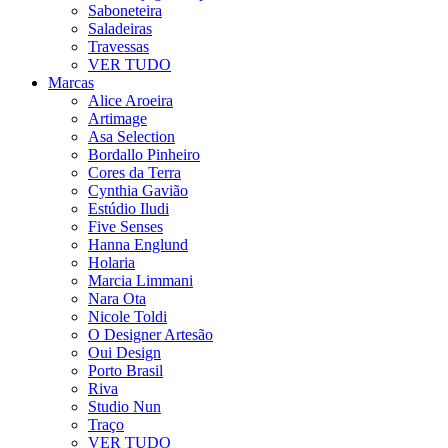
Saboneteira
Saladeiras
Travessas
VER TUDO
Marcas
Alice Aroeira
Artimage
Asa Selection
Bordallo Pinheiro
Cores da Terra
Cynthia Gavião
Estúdio Iludi
Five Senses
Hanna Englund
Holaria
Marcia Limmani
Nara Ota
Nicole Toldi
O Designer Artesão
Oui Design
Porto Brasil
Riva
Studio Nun
Traço
VER TUDO