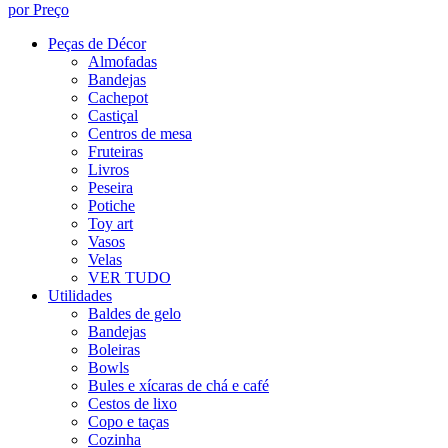
por Preço
Peças de Décor
Almofadas
Bandejas
Cachepot
Castiçal
Centros de mesa
Fruteiras
Livros
Peseira
Potiche
Toy art
Vasos
Velas
VER TUDO
Utilidades
Baldes de gelo
Bandejas
Boleiras
Bowls
Bules e xícaras de chá e café
Cestos de lixo
Copo e taças
Cozinha