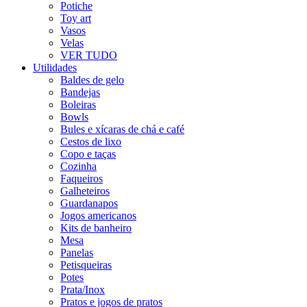
Potiche
Toy art
Vasos
Velas
VER TUDO
Utilidades
Baldes de gelo
Bandejas
Boleiras
Bowls
Bules e xícaras de chá e café
Cestos de lixo
Copo e taças
Cozinha
Faqueiros
Galheteiros
Guardanapos
Jogos americanos
Kits de banheiro
Mesa
Panelas
Petisqueiras
Potes
Prata/Inox
Pratos e jogos de pratos