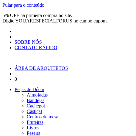
Pular para o conteúdo
5% OFF na primeira compra no site.
Digite
YOUARESPECIALFORUS
no campo cupom.
SOBRE NÓS
CONTATO RÁPIDO
ÁREA DE ARQUITETOS
0
Peças de Décor
Almofadas
Bandejas
Cachepot
Castiçal
Centros de mesa
Fruteiras
Livros
Peseira