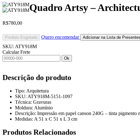
Quadro Artsy – Architect
R$
780,00
Quero encomendar
Produto Esgotado
Adicionar na Lista de Presente
SKU:
ATY918M
Calcular Frete
Ok
Descrição do produto
Tipo: Arquitetura
SKU: ATY918M-5151-1097
Técnica: Gravuras
Moldura: Alumínio
Descrição: Impressão em papel canson 240G – tinta pigmento 
Medidas: A 51 x C 51 x L 3 cm
Produtos
Relacionados