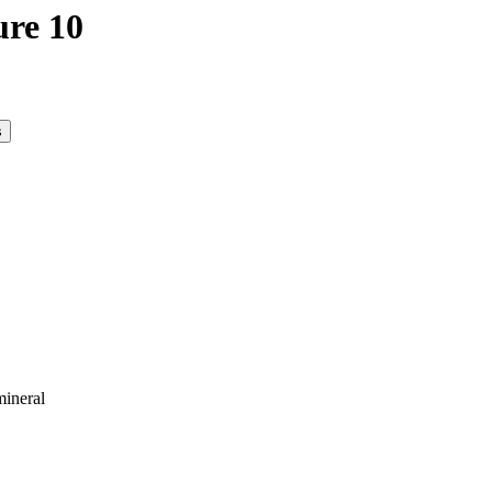
ure 10
s
mineral