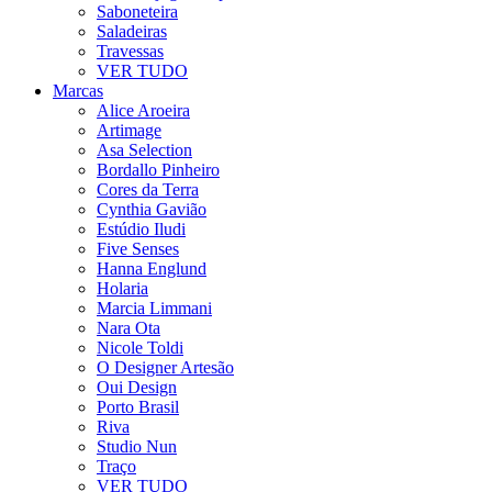
Saboneteira
Saladeiras
Travessas
VER TUDO
Marcas
Alice Aroeira
Artimage
Asa Selection
Bordallo Pinheiro
Cores da Terra
Cynthia Gavião
Estúdio Iludi
Five Senses
Hanna Englund
Holaria
Marcia Limmani
Nara Ota
Nicole Toldi
O Designer Artesão
Oui Design
Porto Brasil
Riva
Studio Nun
Traço
VER TUDO