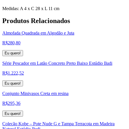
Medidas: A 4 x C 28 x L 11 cm
Produtos
Relacionados
Almofada Quadrada em Algodão e Juta
R$
280,80
Eu quero!
Série Pescador em Latão Concreto Preto Baixo Estúdio Iludi
R$
1.222,52
Eu quero!
Conjunto Minivasos Creta em resina
R$
295,36
Eu quero!
Coleção Kobe – Pote Nude G e Tampa Terracota em Madeira
Natural Estúdio Iludi