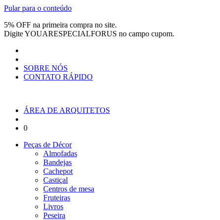
Pular para o conteúdo
5% OFF na primeira compra no site.
Digite
YOUARESPECIALFORUS
no campo cupom.
SOBRE NÓS
CONTATO RÁPIDO
ÁREA DE ARQUITETOS
0
Peças de Décor
Almofadas
Bandejas
Cachepot
Castiçal
Centros de mesa
Fruteiras
Livros
Peseira