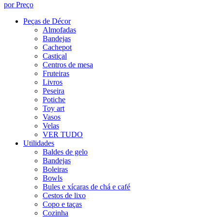
por Preço
Peças de Décor
Almofadas
Bandejas
Cachepot
Castiçal
Centros de mesa
Fruteiras
Livros
Peseira
Potiche
Toy art
Vasos
Velas
VER TUDO
Utilidades
Baldes de gelo
Bandejas
Boleiras
Bowls
Bules e xícaras de chá e café
Cestos de lixo
Copo e taças
Cozinha