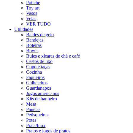
Potiche
Toy art
Vasos
Velas
VER TUDO
Utilidades
Baldes de gelo
Bandejas
Boleiras
Bowls
Bules e xícaras de chá e café
Cestos de lixo
Copo e taças
Cozinha
Faqueiros
Galheteiros
Guardanapos
Jogos americanos
Kits de banheiro
Mesa
Panelas
Petisqueiras
Potes
Prata/Inox
Pratos e jogos de pratos