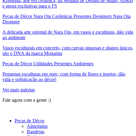
Konsepta, arte em cerâmica, na Semana de Design de Milão, ArtRio
e agora exclusivas para o FS
Peças de Décor Nara Ota Cerâmicas Presentes Designers Nara Ota
Designer
A delicada arte oriental de Nara Ota, em vasos e esculturas, dão vida
ao ambiente
Vasos esculturais em concreto, com curvas sinuosas e shapes únicos,
são o DNA da marca Monamia
Peças de Décor Utilidades Presentes Ambientes
Pequenas esculturas em ouro, com forma de flores e insetos, dão
vida e sofisticação ao décor!
Ver mais galerias
Fale agora com a gente :)
(11) 9 9192-8504
Peças de Décor
Almofadas
Bandejas