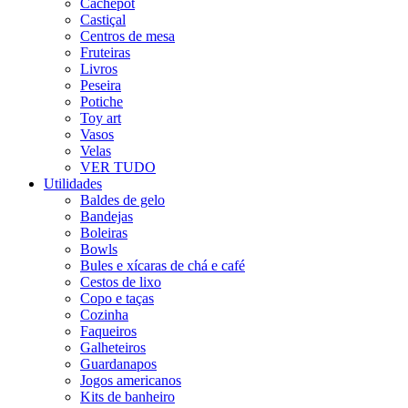
Cachepot
Castiçal
Centros de mesa
Fruteiras
Livros
Peseira
Potiche
Toy art
Vasos
Velas
VER TUDO
Utilidades
Baldes de gelo
Bandejas
Boleiras
Bowls
Bules e xícaras de chá e café
Cestos de lixo
Copo e taças
Cozinha
Faqueiros
Galheteiros
Guardanapos
Jogos americanos
Kits de banheiro