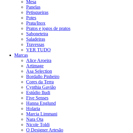
Mesa
Panelas
Petisqueiras
Potes
Prata/Inox
Pratos e jogos de pratos
Saboneteira
Saladeiras
Travessas
VER TUDO
Marcas
Alice Aroeira
Artimage
Asa Selection
Bordallo Pinheiro
Cores da Terra
Cynthia Gavião
Estúdio Iludi
Five Senses
Hanna Englund
Holaria
Marcia Limmani
Nara Ota
Nicole Toldi
O Designer Artesão