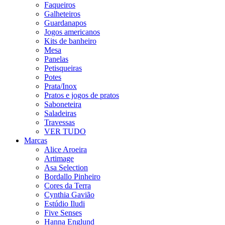
Faqueiros
Galheteiros
Guardanapos
Jogos americanos
Kits de banheiro
Mesa
Panelas
Petisqueiras
Potes
Prata/Inox
Pratos e jogos de pratos
Saboneteira
Saladeiras
Travessas
VER TUDO
Marcas
Alice Aroeira
Artimage
Asa Selection
Bordallo Pinheiro
Cores da Terra
Cynthia Gavião
Estúdio Iludi
Five Senses
Hanna Englund