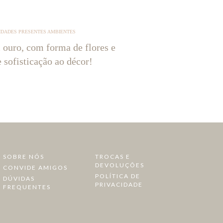
IDADES PRESENTES AMBIENTES
 ouro, com forma de flores e
e sofisticação ao décor!
SOBRE NÓS
TROCAS E
DEVOLUÇÕES
CONVIDE AMIGOS
POLÍTICA DE
DÚVIDAS
PRIVACIDADE
FREQUENTES