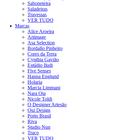
Saboneteira
Saladeiras
Travessas
VER TUDO
Marcas
Alice Aroeira
Artimage
Asa Selection
Bordallo Pinheiro
Cores da Terra
Cynthia Gavião
Estúdio Iludi
Five Senses
Hanna Englund
Holaria
Marcia Limmani
Nara Ota
Nicole Toldi
O Designer Artesão
Oui Design
Porto Brasil
Riva
Studio Nun
Traço
VER TUDO