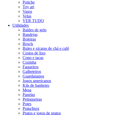
Potiche
Toy art
Vasos
Velas
VER TUDO
Utilidades
Baldes de gelo
Bandejas
Boleiras
Bowls
Bules e xícaras de chá e café
Cestos de lixo
Copo e taças
Cozinha
Faqueiros
Galheteiros
Guardanapos
Jogos americanos
Kits de banheiro
Mesa
Panelas
Petisqueiras
Potes
Prata/Inox
Pratos e jogos de pratos