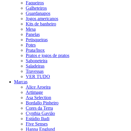
Faqueiros
Galheteiros
Guardanapos
Jogos americanos
Kits de banheiro
Mesa
Panelas
Petisqueiras
Potes
Prata/Inox
Pratos e jogos de pratos
Saboneteira
Saladeiras
Travessas
VER TUDO
Marcas
Alice Aroeira
Artimage
Asa Selection
Bordallo Pinheiro
Cores da Terra
Cynthia Gavião
Estúdio Iludi
Five Senses
Hanna Englund