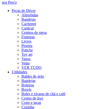
por Preço
Peças de Décor
Almofadas
Bandejas
Cachepot
Castiçal
Centros de mesa
Fruteiras
Livros
Peseira
Potiche
Toy art
Vasos
Velas
VER TUDO
Utilidades
Baldes de gelo
Bandejas
Boleiras
Bowls
Bules e xícaras de chá e café
Cestos de lixo
Copo e taças
Cozinha