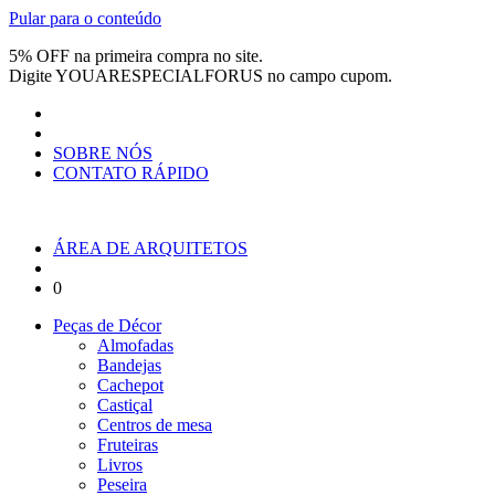
Pular para o conteúdo
5% OFF na primeira compra no site.
Digite
YOUARESPECIALFORUS
no campo cupom.
SOBRE NÓS
CONTATO RÁPIDO
ÁREA DE ARQUITETOS
0
Peças de Décor
Almofadas
Bandejas
Cachepot
Castiçal
Centros de mesa
Fruteiras
Livros
Peseira