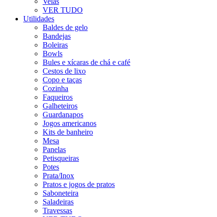
Velas
VER TUDO
Utilidades
Baldes de gelo
Bandejas
Boleiras
Bowls
Bules e xícaras de chá e café
Cestos de lixo
Copo e taças
Cozinha
Faqueiros
Galheteiros
Guardanapos
Jogos americanos
Kits de banheiro
Mesa
Panelas
Petisqueiras
Potes
Prata/Inox
Pratos e jogos de pratos
Saboneteira
Saladeiras
Travessas