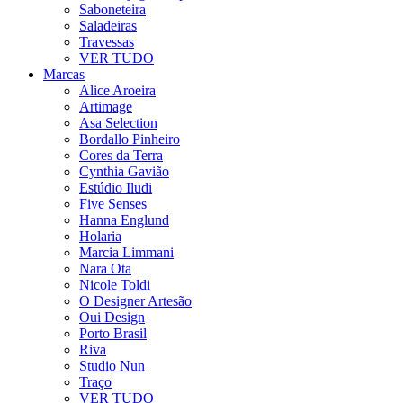
Saboneteira
Saladeiras
Travessas
VER TUDO
Marcas
Alice Aroeira
Artimage
Asa Selection
Bordallo Pinheiro
Cores da Terra
Cynthia Gavião
Estúdio Iludi
Five Senses
Hanna Englund
Holaria
Marcia Limmani
Nara Ota
Nicole Toldi
O Designer Artesão
Oui Design
Porto Brasil
Riva
Studio Nun
Traço
VER TUDO