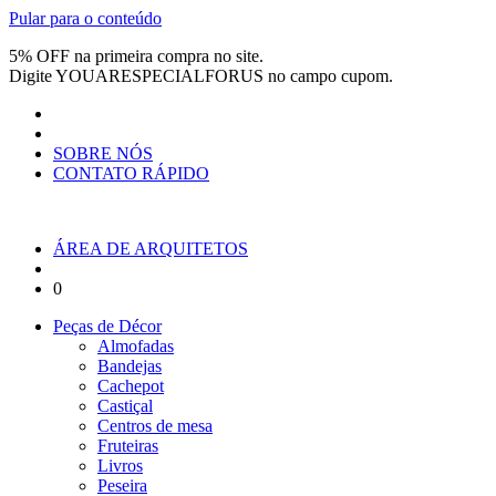
Pular para o conteúdo
5% OFF na primeira compra no site.
Digite
YOUARESPECIALFORUS
no campo cupom.
SOBRE NÓS
CONTATO RÁPIDO
ÁREA DE ARQUITETOS
0
Peças de Décor
Almofadas
Bandejas
Cachepot
Castiçal
Centros de mesa
Fruteiras
Livros
Peseira