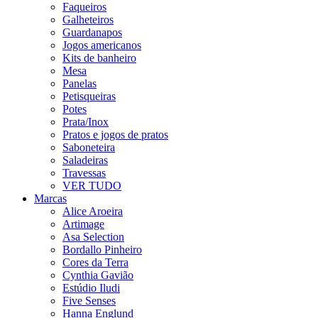
Faqueiros
Galheteiros
Guardanapos
Jogos americanos
Kits de banheiro
Mesa
Panelas
Petisqueiras
Potes
Prata/Inox
Pratos e jogos de pratos
Saboneteira
Saladeiras
Travessas
VER TUDO
Marcas
Alice Aroeira
Artimage
Asa Selection
Bordallo Pinheiro
Cores da Terra
Cynthia Gavião
Estúdio Iludi
Five Senses
Hanna Englund