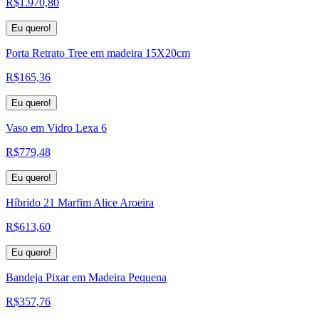
R$
1.970,80
Eu quero!
Porta Retrato Tree em madeira 15X20cm
R$
165,36
Eu quero!
Vaso em Vidro Lexa 6
R$
779,48
Eu quero!
Híbrido 21 Marfim Alice Aroeira
R$
613,60
Eu quero!
Bandeja Pixar em Madeira Pequena
R$
357,76