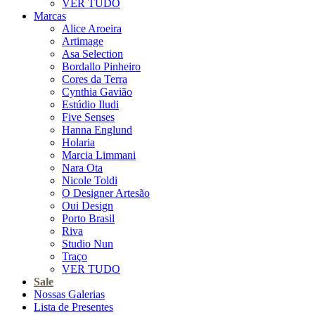
VER TUDO
Marcas
Alice Aroeira
Artimage
Asa Selection
Bordallo Pinheiro
Cores da Terra
Cynthia Gavião
Estúdio Iludi
Five Senses
Hanna Englund
Holaria
Marcia Limmani
Nara Ota
Nicole Toldi
O Designer Artesão
Oui Design
Porto Brasil
Riva
Studio Nun
Traço
VER TUDO
Sale
Nossas Galerias
Lista de Presentes