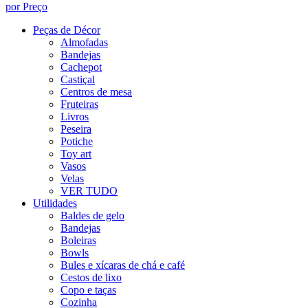
por Preço
Peças de Décor
Almofadas
Bandejas
Cachepot
Castiçal
Centros de mesa
Fruteiras
Livros
Peseira
Potiche
Toy art
Vasos
Velas
VER TUDO
Utilidades
Baldes de gelo
Bandejas
Boleiras
Bowls
Bules e xícaras de chá e café
Cestos de lixo
Copo e taças
Cozinha