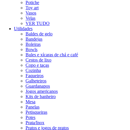
Potiche
Toy art
Vasos
Velas
VER TUDO
Utilidades
Baldes de gelo
Bandejas
Boleiras
Bowls
Bules e xícaras de chá e café
Cestos de lixo
Copo e taças
Cozinha
Faqueiros
Galheteiros
Guardanapos
Jogos americanos
Kits de banheiro
Mesa
Panelas
Petisqueiras
Potes
Prata/Inox
Pratos e jogos de pratos