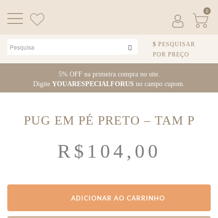
0
PESQUISAR
POR PREÇO
Pular para o conteúdo
5% OFF na primeira compra no site.
Digite
YOUARESPECIALFORUS
no campo cupom.
PUG EM PÉ PRETO – TAM P
R$
104,00
ADICIONAR AO CARRINHO