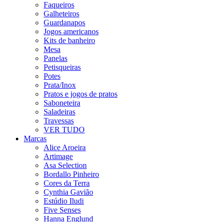
Faqueiros
Galheteiros
Guardanapos
Jogos americanos
Kits de banheiro
Mesa
Panelas
Petisqueiras
Potes
Prata/Inox
Pratos e jogos de pratos
Saboneteira
Saladeiras
Travessas
VER TUDO
Marcas
Alice Aroeira
Artimage
Asa Selection
Bordallo Pinheiro
Cores da Terra
Cynthia Gavião
Estúdio Iludi
Five Senses
Hanna Englund