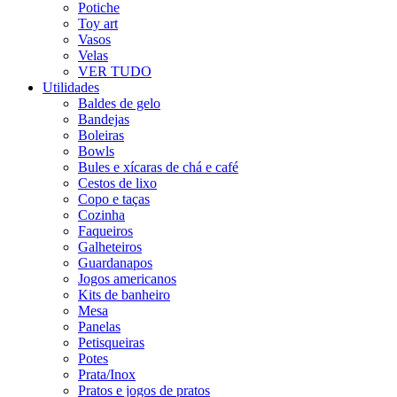
Potiche
Toy art
Vasos
Velas
VER TUDO
Utilidades
Baldes de gelo
Bandejas
Boleiras
Bowls
Bules e xícaras de chá e café
Cestos de lixo
Copo e taças
Cozinha
Faqueiros
Galheteiros
Guardanapos
Jogos americanos
Kits de banheiro
Mesa
Panelas
Petisqueiras
Potes
Prata/Inox
Pratos e jogos de pratos