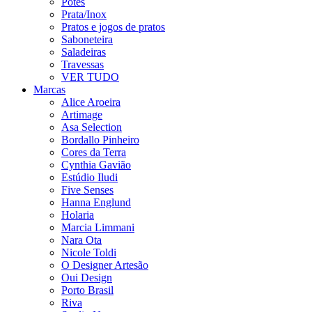
Potes
Prata/Inox
Pratos e jogos de pratos
Saboneteira
Saladeiras
Travessas
VER TUDO
Marcas
Alice Aroeira
Artimage
Asa Selection
Bordallo Pinheiro
Cores da Terra
Cynthia Gavião
Estúdio Iludi
Five Senses
Hanna Englund
Holaria
Marcia Limmani
Nara Ota
Nicole Toldi
O Designer Artesão
Oui Design
Porto Brasil
Riva