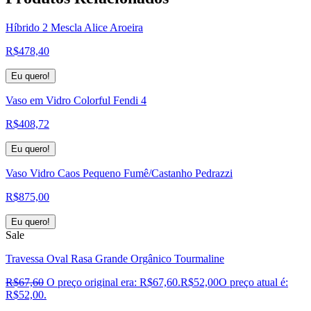
Híbrido 2 Mescla Alice Aroeira
R$
478,40
Eu quero!
Vaso em Vidro Colorful Fendi 4
R$
408,72
Eu quero!
Vaso Vidro Caos Pequeno Fumê/Castanho Pedrazzi
R$
875,00
Eu quero!
Sale
Travessa Oval Rasa Grande Orgânico Tourmaline
R$
67,60
O preço original era: R$67,60.
R$
52,00
O preço atual é:
R$52,00.