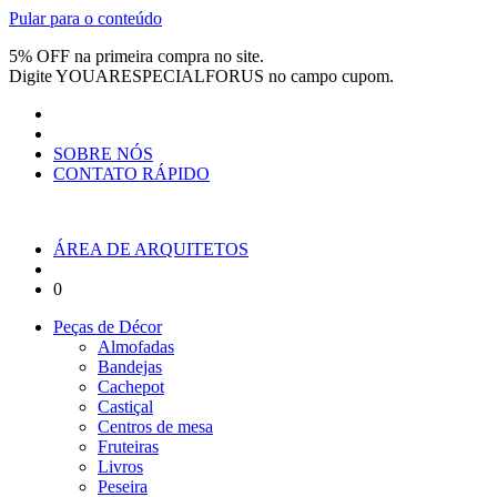
Pular para o conteúdo
5% OFF na primeira compra no site.
Digite
YOUARESPECIALFORUS
no campo cupom.
SOBRE NÓS
CONTATO RÁPIDO
ÁREA DE ARQUITETOS
0
Peças de Décor
Almofadas
Bandejas
Cachepot
Castiçal
Centros de mesa
Fruteiras
Livros
Peseira