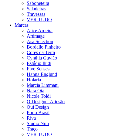
Saboneteira
Saladeiras
Travessas
VER TUDO
Marcas
Alice Aroeira
Artimage
Asa Selection
Bordallo Pinheiro
Cores da Terra
Cynthia Gavião
Estúdio Iludi
Five Senses
Hanna Englund
Holaria
Marcia Limmani
Nara Ota
Nicole Toldi
O Designer Artesão
Oui Design
Porto Brasil
Riva
Studio Nun
Traço
VER TUDO