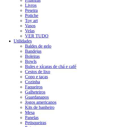
Fruteiras
Livros
Peseira
Potiche
Toy art
Vasos
Velas
VER TUDO
Utilidades
Baldes de gelo
Bandejas
Boleiras
Bowls
Bules e xícaras de chá e café
Cestos de lixo
Copo e taças
Cozinha
Faqueiros
Galheteiros
Guardanapos
Jogos americanos
Kits de banheiro
Mesa
Panelas
Petisqueiras