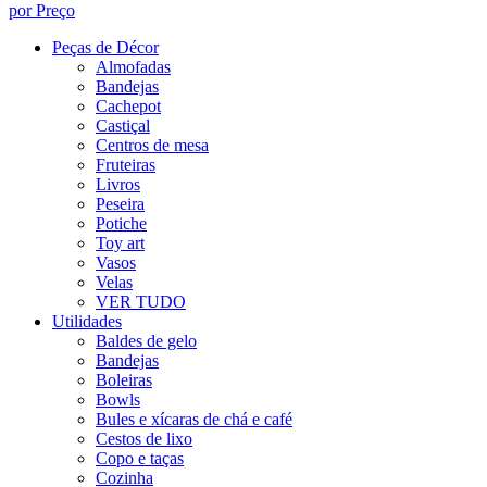
por Preço
Peças de Décor
Almofadas
Bandejas
Cachepot
Castiçal
Centros de mesa
Fruteiras
Livros
Peseira
Potiche
Toy art
Vasos
Velas
VER TUDO
Utilidades
Baldes de gelo
Bandejas
Boleiras
Bowls
Bules e xícaras de chá e café
Cestos de lixo
Copo e taças
Cozinha