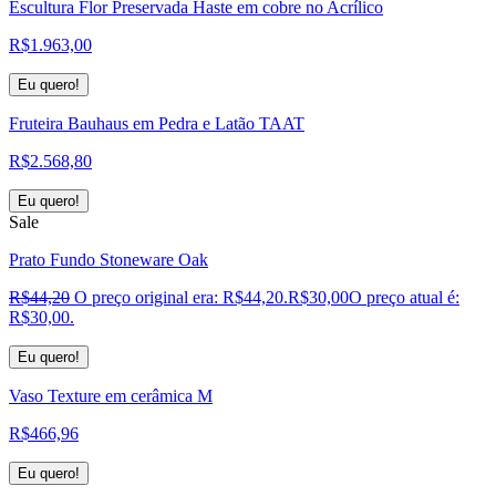
Escultura Flor Preservada Haste em cobre no Acrílico
R$
1.963,00
Eu quero!
Fruteira Bauhaus em Pedra e Latão TAAT
R$
2.568,80
Eu quero!
Sale
Prato Fundo Stoneware Oak
R$
44,20
O preço original era: R$44,20.
R$
30,00
O preço atual é:
R$30,00.
Eu quero!
Vaso Texture em cerâmica M
R$
466,96
Eu quero!