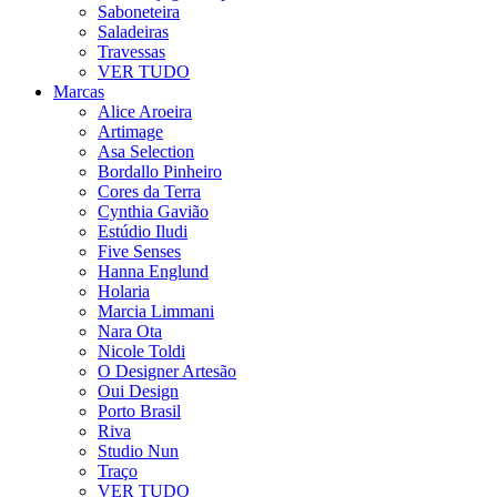
Saboneteira
Saladeiras
Travessas
VER TUDO
Marcas
Alice Aroeira
Artimage
Asa Selection
Bordallo Pinheiro
Cores da Terra
Cynthia Gavião
Estúdio Iludi
Five Senses
Hanna Englund
Holaria
Marcia Limmani
Nara Ota
Nicole Toldi
O Designer Artesão
Oui Design
Porto Brasil
Riva
Studio Nun
Traço
VER TUDO