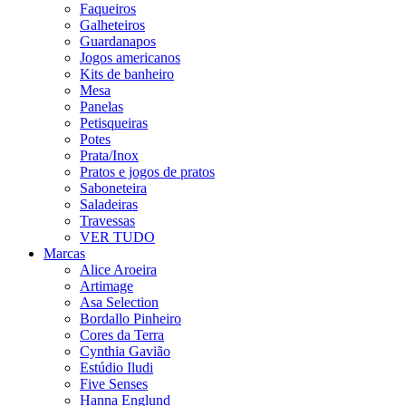
Faqueiros
Galheteiros
Guardanapos
Jogos americanos
Kits de banheiro
Mesa
Panelas
Petisqueiras
Potes
Prata/Inox
Pratos e jogos de pratos
Saboneteira
Saladeiras
Travessas
VER TUDO
Marcas
Alice Aroeira
Artimage
Asa Selection
Bordallo Pinheiro
Cores da Terra
Cynthia Gavião
Estúdio Iludi
Five Senses
Hanna Englund