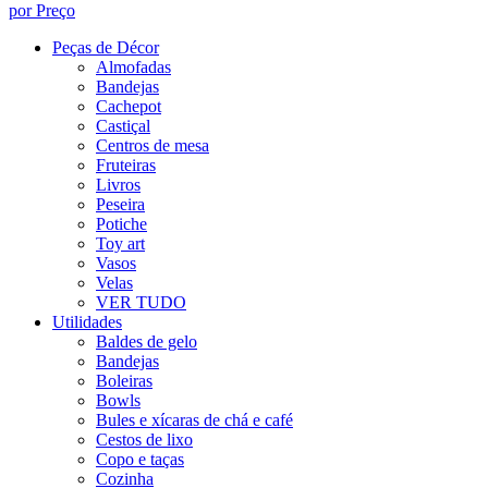
por Preço
Peças de Décor
Almofadas
Bandejas
Cachepot
Castiçal
Centros de mesa
Fruteiras
Livros
Peseira
Potiche
Toy art
Vasos
Velas
VER TUDO
Utilidades
Baldes de gelo
Bandejas
Boleiras
Bowls
Bules e xícaras de chá e café
Cestos de lixo
Copo e taças
Cozinha