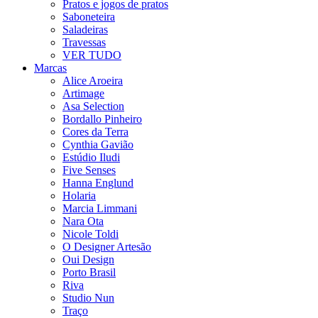
Pratos e jogos de pratos
Saboneteira
Saladeiras
Travessas
VER TUDO
Marcas
Alice Aroeira
Artimage
Asa Selection
Bordallo Pinheiro
Cores da Terra
Cynthia Gavião
Estúdio Iludi
Five Senses
Hanna Englund
Holaria
Marcia Limmani
Nara Ota
Nicole Toldi
O Designer Artesão
Oui Design
Porto Brasil
Riva
Studio Nun
Traço