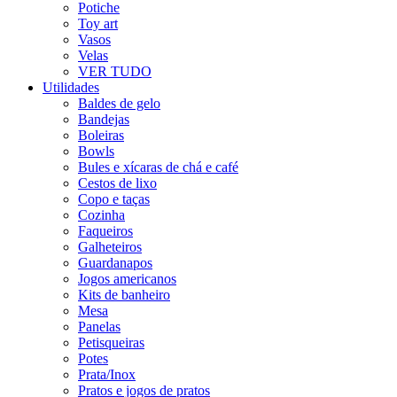
Potiche
Toy art
Vasos
Velas
VER TUDO
Utilidades
Baldes de gelo
Bandejas
Boleiras
Bowls
Bules e xícaras de chá e café
Cestos de lixo
Copo e taças
Cozinha
Faqueiros
Galheteiros
Guardanapos
Jogos americanos
Kits de banheiro
Mesa
Panelas
Petisqueiras
Potes
Prata/Inox
Pratos e jogos de pratos