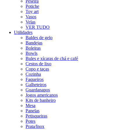
Peseira
Potiche
Toy art
Vasos
Velas
VER TUDO
Utilidades
Baldes de gelo
Bandejas
Boleiras
Bowls
Bules e xícaras de chá e café
Cestos de lixo
Copo e taças
Cozinha
Faqueiros
Galheteiros
Guardanapos
Jogos americanos
Kits de banheiro
Mesa
Panelas
Petisqueiras
Potes
Prata/Inox