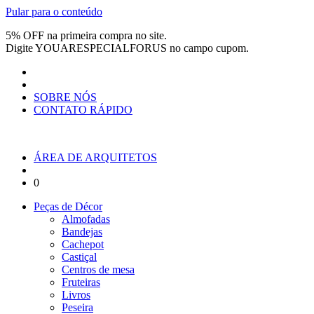
Pular para o conteúdo
5% OFF na primeira compra no site.
Digite
YOUARESPECIALFORUS
no campo cupom.
SOBRE NÓS
CONTATO RÁPIDO
ÁREA DE ARQUITETOS
0
Peças de Décor
Almofadas
Bandejas
Cachepot
Castiçal
Centros de mesa
Fruteiras
Livros
Peseira