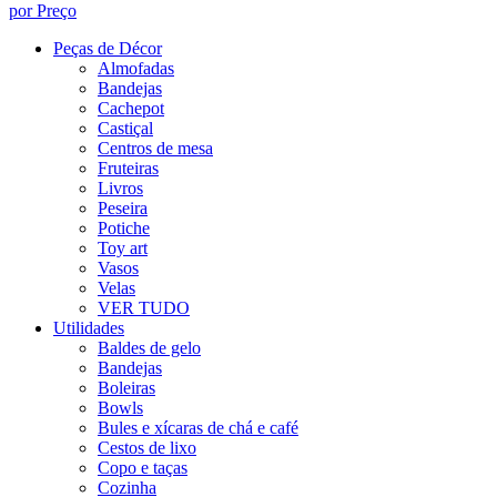
por Preço
Peças de Décor
Almofadas
Bandejas
Cachepot
Castiçal
Centros de mesa
Fruteiras
Livros
Peseira
Potiche
Toy art
Vasos
Velas
VER TUDO
Utilidades
Baldes de gelo
Bandejas
Boleiras
Bowls
Bules e xícaras de chá e café
Cestos de lixo
Copo e taças
Cozinha