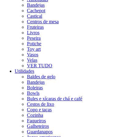
Bandejas
Cachepot
Castiçal
Centros de mesa
Fruteiras
Livros
Peseira
Potiche
Toy art
Vasos
Velas
VER TUDO
Utilidades
Baldes de gelo
Bandejas
Boleiras
Bowls
Bules e xícaras de chá e café
Cestos de lixo
Copo e taças
Cozinha
Faqueiros
Galheteiros
Guardanapos