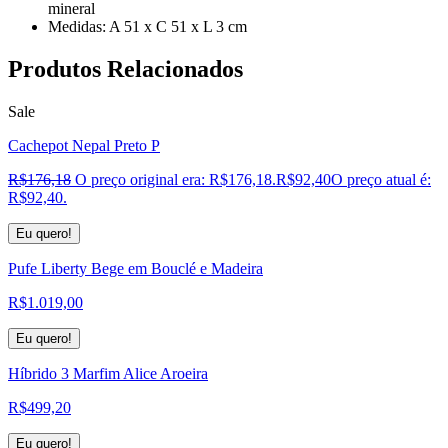
mineral
Medidas: A 51 x C 51 x L 3 cm
Produtos
Relacionados
Sale
Cachepot Nepal Preto P
R$
176,18
O preço original era: R$176,18.
R$
92,40
O preço atual é:
R$92,40.
Eu quero!
Pufe Liberty Bege em Bouclé e Madeira
R$
1.019,00
Eu quero!
Híbrido 3 Marfim Alice Aroeira
R$
499,20
Eu quero!