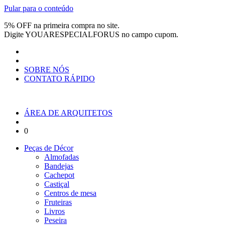
Pular para o conteúdo
5% OFF na primeira compra no site.
Digite
YOUARESPECIALFORUS
no campo cupom.
SOBRE NÓS
CONTATO RÁPIDO
ÁREA DE ARQUITETOS
0
Peças de Décor
Almofadas
Bandejas
Cachepot
Castiçal
Centros de mesa
Fruteiras
Livros
Peseira