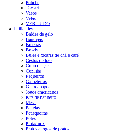
Potiche
Toy art
Vasos
Velas
VER TUDO
Utilidades
Baldes de gelo
Bandejas
Boleiras
Bowls
Bules e xícaras de chá e café
Cestos de lixo
Copo e taças
Cozinha
Faqueiros
Galheteiros
Guardanapos
Jogos americanos
Kits de banheiro
Mesa
Panelas
Petisqueiras
Potes
Prata/Inox
Pratos e jogos de pratos