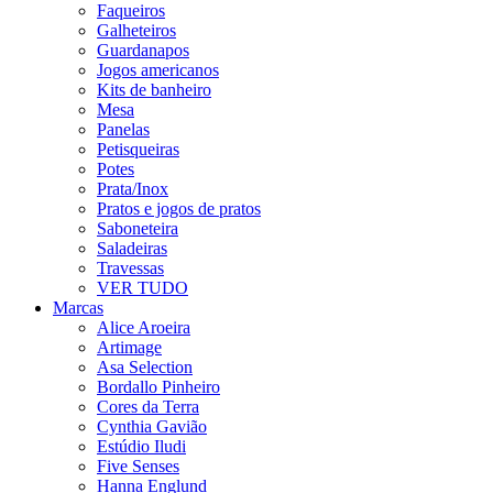
Faqueiros
Galheteiros
Guardanapos
Jogos americanos
Kits de banheiro
Mesa
Panelas
Petisqueiras
Potes
Prata/Inox
Pratos e jogos de pratos
Saboneteira
Saladeiras
Travessas
VER TUDO
Marcas
Alice Aroeira
Artimage
Asa Selection
Bordallo Pinheiro
Cores da Terra
Cynthia Gavião
Estúdio Iludi
Five Senses
Hanna Englund