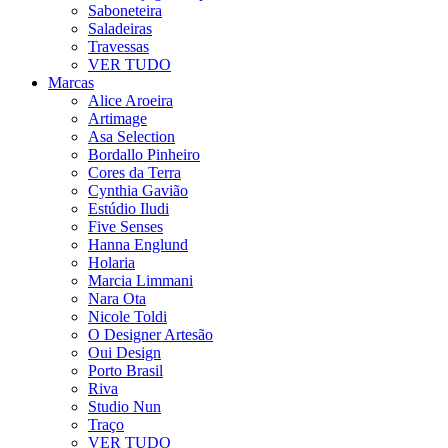
Saboneteira
Saladeiras
Travessas
VER TUDO
Marcas
Alice Aroeira
Artimage
Asa Selection
Bordallo Pinheiro
Cores da Terra
Cynthia Gavião
Estúdio Iludi
Five Senses
Hanna Englund
Holaria
Marcia Limmani
Nara Ota
Nicole Toldi
O Designer Artesão
Oui Design
Porto Brasil
Riva
Studio Nun
Traço
VER TUDO