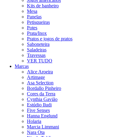
Jogos americanos
Kits de banheiro
Mesa
Panelas
Petisqueiras
Potes
Prata/Inox
Pratos e jogos de pratos
Saboneteira
Saladeiras
Travessas
VER TUDO
Marcas
Alice Aroeira
Artimage
Asa Selection
Bordallo Pinheiro
Cores da Terra
Cynthia Gavião
Estúdio Iludi
Five Senses
Hanna Englund
Holaria
Marcia Limmani
Nara Ota