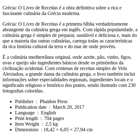
Grécia: O Livro de Receitas é a obra definitiva sobre a rica e
fascinante culinária da Grécia moderna.
Grécia: O Livro de Receitas é a primeira bíblia verdadeiramente
abrangente da culinária grega em inglês. Com rápida popularidade, a
culinária grega é simples de preparar, saudável e deliciosa e, mais do
que a maioria das outras culinárias, carrega todas as características
da rica história cultural da terra e do mar de onde provém.
É a culinária mediterrânea original, onde azeite, pão, vinho, figos,
uvas e queijo são ingredientes básicos desde os primórdios da
civilização ocidental. Com centenas de receitas simples de Vefa
Alexiadou, a grande dama da culinária grega, o livro também inclui
informações sobre especialidades regionais, ingredientes locais e o
significado religioso e histórico dos pratos, sendo ilustrado com 230
fotografias coloridas.
Publisher ‏ : ‎
Phaidon Press
Publication date ‏ : ‎
March 20, 2017
Language ‏ : ‎
English
Print length ‏ : ‎
704 pages
Item Weight ‏ : ‎
2,5 kg
Dimensions ‏ : ‎
18,42 × 6,05 × 27,94 cm