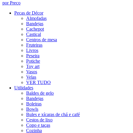
por Preço
Peças de Décor
Almofadas
Bandejas
Cachepot
Castiçal
Centros de mesa
Fruteiras
Livros
Peseira
Potiche
Toy art
Vasos
Velas
VER TUDO
Utilidades
Baldes de gelo
Bandejas
Boleiras
Bowls
Bules e xícaras de chá e café
Cestos de lixo
Copo e taças
Cozinha