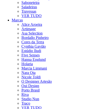
Saboneteira
Saladeiras
Travessas
VER TUDO
Marcas
Alice Aroeira
Artimage
Asa Selection
Bordallo Pinheiro
Cores da Terra
Cynthia Gavião
Estúdio Iludi
Five Senses
Hanna Englund
Holaria
Marcia Limmani
Nara Ota
Nicole Toldi
O Designer Artesão
Oui Design
Porto Brasil
Riva
Studio Nun
Traço
VER TUDO