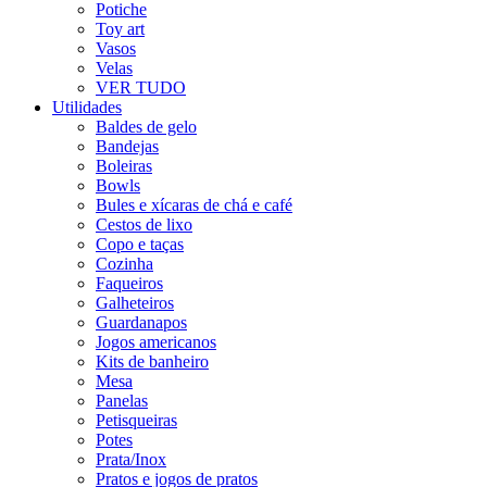
Potiche
Toy art
Vasos
Velas
VER TUDO
Utilidades
Baldes de gelo
Bandejas
Boleiras
Bowls
Bules e xícaras de chá e café
Cestos de lixo
Copo e taças
Cozinha
Faqueiros
Galheteiros
Guardanapos
Jogos americanos
Kits de banheiro
Mesa
Panelas
Petisqueiras
Potes
Prata/Inox
Pratos e jogos de pratos