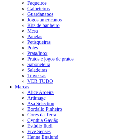
Faqueiros
Galheteiros
Guardanapos
Jogos americanos
Kits de banheiro
Mesa
Panelas
Petisqueiras
Potes
Prata/Inox
Pratos e jogos de pratos
Saboneteira
Saladeiras
Travessas
VER TUDO
Marcas
Alice Aroeira
Artimage
Asa Selection
Bordallo Pinheiro
Cores da Terra
Cynthia Gavião
Estúdio Iludi
Five Senses
Hanna Englund