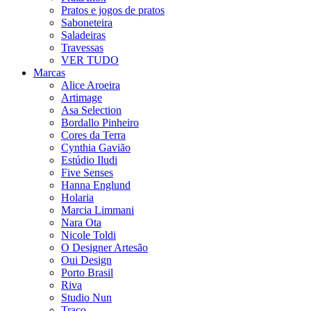
Pratos e jogos de pratos
Saboneteira
Saladeiras
Travessas
VER TUDO
Marcas
Alice Aroeira
Artimage
Asa Selection
Bordallo Pinheiro
Cores da Terra
Cynthia Gavião
Estúdio Iludi
Five Senses
Hanna Englund
Holaria
Marcia Limmani
Nara Ota
Nicole Toldi
O Designer Artesão
Oui Design
Porto Brasil
Riva
Studio Nun
Traço