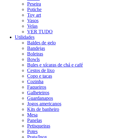
Peseira
Potiche
Toy art
Vasos
Velas
VER TUDO
Utilidades
Baldes de gelo
Bandejas
Boleiras
Bowls
Bules e xícaras de chá e café
Cestos de lixo
Copo e taças
Cozinha
Faqueiros
Galheteiros
Guardanapos
Jogos americanos
Kits de banheiro
Mesa
Panelas
Petisqueiras
Potes
Prata/Inox