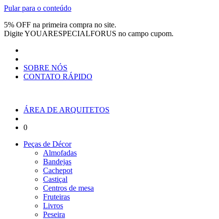
Pular para o conteúdo
5% OFF na primeira compra no site.
Digite
YOUARESPECIALFORUS
no campo cupom.
SOBRE NÓS
CONTATO RÁPIDO
ÁREA DE ARQUITETOS
0
Peças de Décor
Almofadas
Bandejas
Cachepot
Castiçal
Centros de mesa
Fruteiras
Livros
Peseira