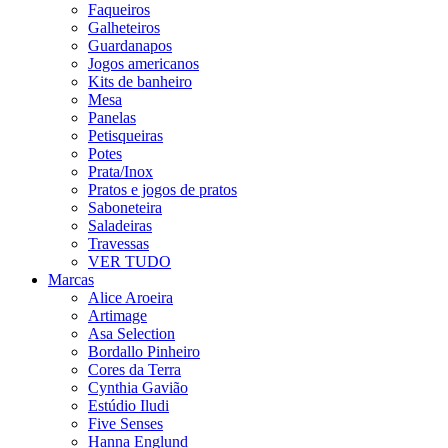
Faqueiros
Galheteiros
Guardanapos
Jogos americanos
Kits de banheiro
Mesa
Panelas
Petisqueiras
Potes
Prata/Inox
Pratos e jogos de pratos
Saboneteira
Saladeiras
Travessas
VER TUDO
Marcas
Alice Aroeira
Artimage
Asa Selection
Bordallo Pinheiro
Cores da Terra
Cynthia Gavião
Estúdio Iludi
Five Senses
Hanna Englund