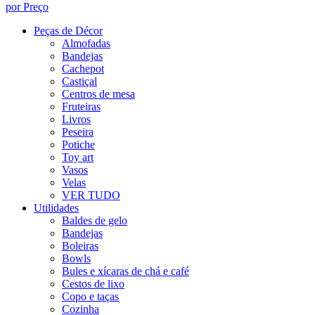
por Preço
Peças de Décor
Almofadas
Bandejas
Cachepot
Castiçal
Centros de mesa
Fruteiras
Livros
Peseira
Potiche
Toy art
Vasos
Velas
VER TUDO
Utilidades
Baldes de gelo
Bandejas
Boleiras
Bowls
Bules e xícaras de chá e café
Cestos de lixo
Copo e taças
Cozinha