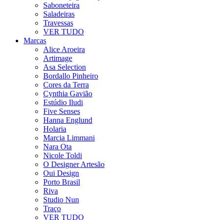
Saboneteira
Saladeiras
Travessas
VER TUDO
Marcas
Alice Aroeira
Artimage
Asa Selection
Bordallo Pinheiro
Cores da Terra
Cynthia Gavião
Estúdio Iludi
Five Senses
Hanna Englund
Holaria
Marcia Limmani
Nara Ota
Nicole Toldi
O Designer Artesão
Oui Design
Porto Brasil
Riva
Studio Nun
Traço
VER TUDO