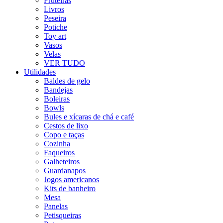
Fruteiras
Livros
Peseira
Potiche
Toy art
Vasos
Velas
VER TUDO
Utilidades
Baldes de gelo
Bandejas
Boleiras
Bowls
Bules e xícaras de chá e café
Cestos de lixo
Copo e taças
Cozinha
Faqueiros
Galheteiros
Guardanapos
Jogos americanos
Kits de banheiro
Mesa
Panelas
Petisqueiras