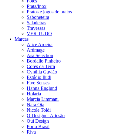
Potes
Prata/Inox
Pratos e jogos de pratos
Saboneteira
Saladeiras
Travessas
VER TUDO
Marcas
Alice Aroeira
Artimage
Asa Selection
Bordallo Pinheiro
Cores da Terra
Cynthia Gavião
Estúdio Iludi
Five Senses
Hanna Englund
Holaria
Marcia Limmani
Nara Ota
Nicole Toldi
O Designer Artesão
Oui Design
Porto Brasil
Riva