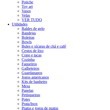
Potiche
Toy art
Vasos
Velas
VER TUDO
Utilidades
Baldes de gelo
Bandejas
Boleiras
Bowls
Bules e xícaras de chá e café
Cestos de lixo
Copo e taças
Cozinha
Faqueiros
Galheteiros
Guardanapos
Jogos americanos
Kits de banheiro
Mesa
Panelas
Petisqueiras
Potes
Prata/Inox
Pratos e jogos de pratos