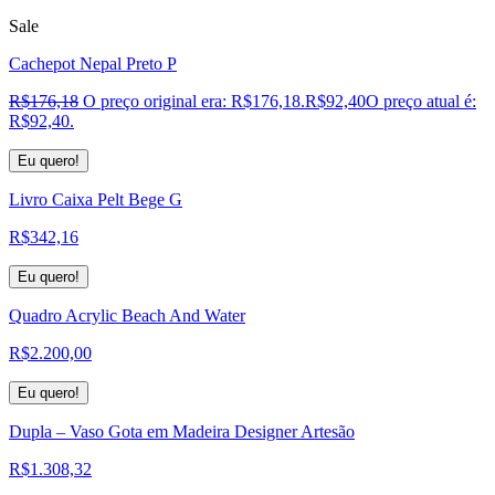
Sale
Cachepot Nepal Preto P
R$
176,18
O preço original era: R$176,18.
R$
92,40
O preço atual é:
R$92,40.
Eu quero!
Livro Caixa Pelt Bege G
R$
342,16
Eu quero!
Quadro Acrylic Beach And Water
R$
2.200,00
Eu quero!
Dupla – Vaso Gota em Madeira Designer Artesão
R$
1.308,32