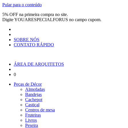
Pular para o conteúdo
5% OFF na primeira compra no site.
Digite
YOUARESPECIALFORUS
no campo cupom.
SOBRE NÓS
CONTATO RÁPIDO
ÁREA DE ARQUITETOS
0
Peças de Décor
Almofadas
Bandejas
Cachepot
Castiçal
Centros de mesa
Fruteiras
Livros
Peseira