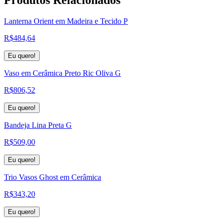
Lanterna Orient em Madeira e Tecido P
R$
484,64
Eu quero!
Vaso em Cerâmica Preto Ric Oliva G
R$
806,52
Eu quero!
Bandeja Lina Preta G
R$
509,00
Eu quero!
Trio Vasos Ghost em Cerâmica
R$
343,20
Eu quero!