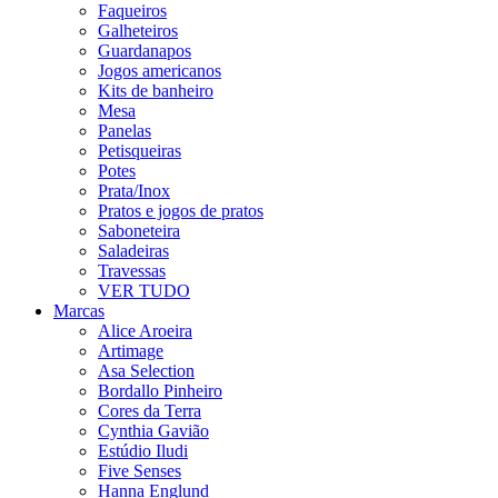
Faqueiros
Galheteiros
Guardanapos
Jogos americanos
Kits de banheiro
Mesa
Panelas
Petisqueiras
Potes
Prata/Inox
Pratos e jogos de pratos
Saboneteira
Saladeiras
Travessas
VER TUDO
Marcas
Alice Aroeira
Artimage
Asa Selection
Bordallo Pinheiro
Cores da Terra
Cynthia Gavião
Estúdio Iludi
Five Senses
Hanna Englund