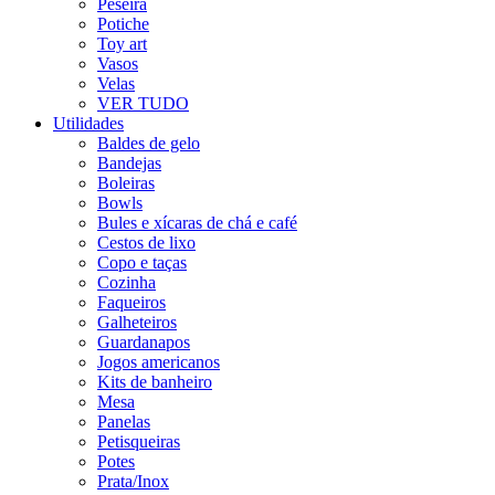
Peseira
Potiche
Toy art
Vasos
Velas
VER TUDO
Utilidades
Baldes de gelo
Bandejas
Boleiras
Bowls
Bules e xícaras de chá e café
Cestos de lixo
Copo e taças
Cozinha
Faqueiros
Galheteiros
Guardanapos
Jogos americanos
Kits de banheiro
Mesa
Panelas
Petisqueiras
Potes
Prata/Inox