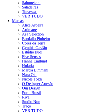
Saboneteira
Saladeiras
Travessas
VER TUDO
Marcas
Alice Aroeira
Artimage
Asa Selection
Bordallo Pinheiro
Cores da Terra
Cynthia Gavião
Estúdio Iludi
Five Senses
Hanna Englund
Holaria
Marcia Limmani
Nara Ota
Nicole Toldi
O Designer Artesão
Oui Design
Porto Brasil
Riva
Studio Nun
Traço
VER TUDO