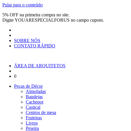
Pular para o conteúdo
5% OFF na primeira compra no site.
Digite
YOUARESPECIALFORUS
no campo cupom.
SOBRE NÓS
CONTATO RÁPIDO
ÁREA DE ARQUITETOS
0
Peças de Décor
Almofadas
Bandejas
Cachepot
Castiçal
Centros de mesa
Fruteiras
Livros
Peseira