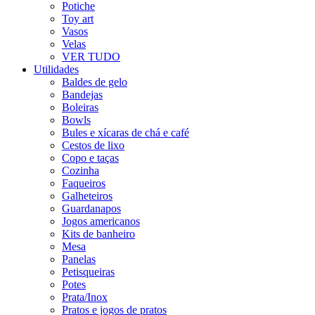
Potiche
Toy art
Vasos
Velas
VER TUDO
Utilidades
Baldes de gelo
Bandejas
Boleiras
Bowls
Bules e xícaras de chá e café
Cestos de lixo
Copo e taças
Cozinha
Faqueiros
Galheteiros
Guardanapos
Jogos americanos
Kits de banheiro
Mesa
Panelas
Petisqueiras
Potes
Prata/Inox
Pratos e jogos de pratos