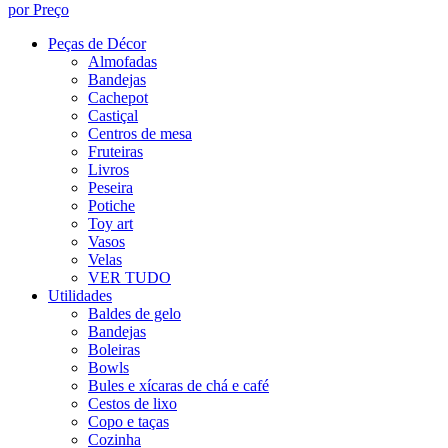
por Preço
Peças de Décor
Almofadas
Bandejas
Cachepot
Castiçal
Centros de mesa
Fruteiras
Livros
Peseira
Potiche
Toy art
Vasos
Velas
VER TUDO
Utilidades
Baldes de gelo
Bandejas
Boleiras
Bowls
Bules e xícaras de chá e café
Cestos de lixo
Copo e taças
Cozinha