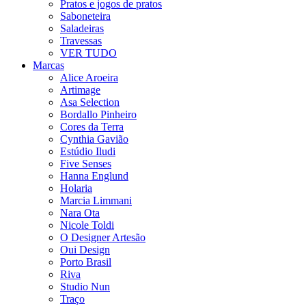
Pratos e jogos de pratos
Saboneteira
Saladeiras
Travessas
VER TUDO
Marcas
Alice Aroeira
Artimage
Asa Selection
Bordallo Pinheiro
Cores da Terra
Cynthia Gavião
Estúdio Iludi
Five Senses
Hanna Englund
Holaria
Marcia Limmani
Nara Ota
Nicole Toldi
O Designer Artesão
Oui Design
Porto Brasil
Riva
Studio Nun
Traço