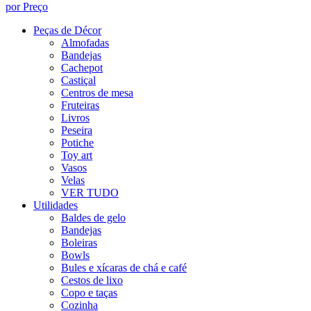
por Preço
Peças de Décor
Almofadas
Bandejas
Cachepot
Castiçal
Centros de mesa
Fruteiras
Livros
Peseira
Potiche
Toy art
Vasos
Velas
VER TUDO
Utilidades
Baldes de gelo
Bandejas
Boleiras
Bowls
Bules e xícaras de chá e café
Cestos de lixo
Copo e taças
Cozinha