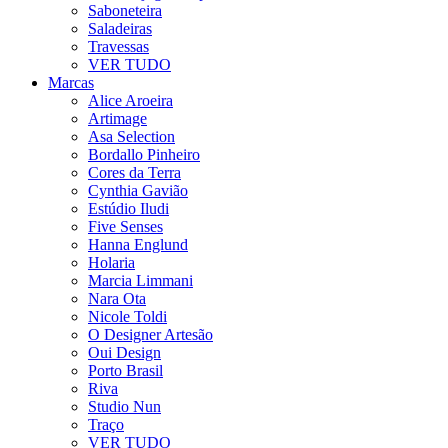
Saboneteira
Saladeiras
Travessas
VER TUDO
Marcas
Alice Aroeira
Artimage
Asa Selection
Bordallo Pinheiro
Cores da Terra
Cynthia Gavião
Estúdio Iludi
Five Senses
Hanna Englund
Holaria
Marcia Limmani
Nara Ota
Nicole Toldi
O Designer Artesão
Oui Design
Porto Brasil
Riva
Studio Nun
Traço
VER TUDO