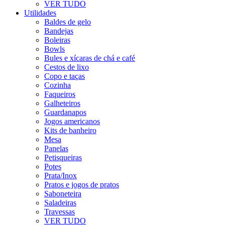
VER TUDO
Utilidades
Baldes de gelo
Bandejas
Boleiras
Bowls
Bules e xícaras de chá e café
Cestos de lixo
Copo e taças
Cozinha
Faqueiros
Galheteiros
Guardanapos
Jogos americanos
Kits de banheiro
Mesa
Panelas
Petisqueiras
Potes
Prata/Inox
Pratos e jogos de pratos
Saboneteira
Saladeiras
Travessas
VER TUDO