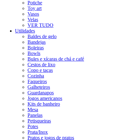
Potiche
Toy art
Vasos
Velas
VER TUDO
Utilidades
Baldes de gelo
Bandejas
Boleiras
Bowls
Bules e xícaras de chá e café
Cestos de lixo
Copo e taças
Cozinha
Faqueiros
Galheteiros
Guardanapos
Jogos americanos
Kits de banheiro
Mesa
Panelas
Petisqueiras
Potes
Prata/Inox
Pratos e jogos de pratos