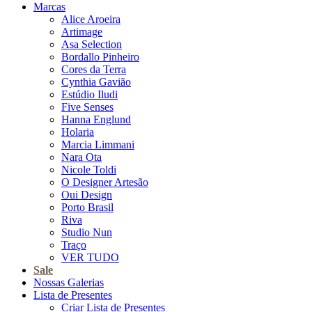
Marcas
Alice Aroeira
Artimage
Asa Selection
Bordallo Pinheiro
Cores da Terra
Cynthia Gavião
Estúdio Iludi
Five Senses
Hanna Englund
Holaria
Marcia Limmani
Nara Ota
Nicole Toldi
O Designer Artesão
Oui Design
Porto Brasil
Riva
Studio Nun
Traço
VER TUDO
Sale
Nossas Galerias
Lista de Presentes
Criar Lista de Presentes