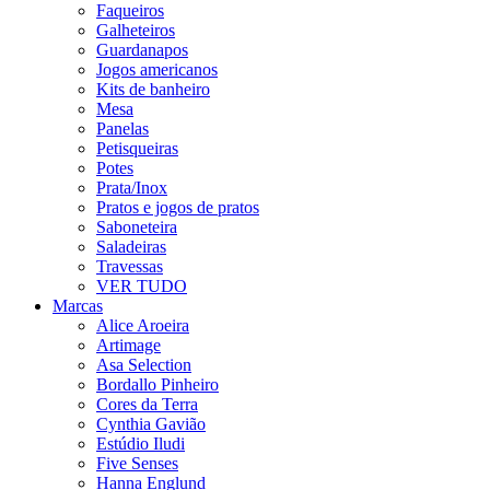
Faqueiros
Galheteiros
Guardanapos
Jogos americanos
Kits de banheiro
Mesa
Panelas
Petisqueiras
Potes
Prata/Inox
Pratos e jogos de pratos
Saboneteira
Saladeiras
Travessas
VER TUDO
Marcas
Alice Aroeira
Artimage
Asa Selection
Bordallo Pinheiro
Cores da Terra
Cynthia Gavião
Estúdio Iludi
Five Senses
Hanna Englund