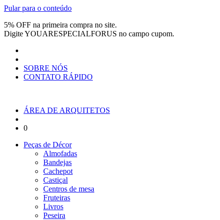
Pular para o conteúdo
5% OFF na primeira compra no site.
Digite
YOUARESPECIALFORUS
no campo cupom.
SOBRE NÓS
CONTATO RÁPIDO
ÁREA DE ARQUITETOS
0
Peças de Décor
Almofadas
Bandejas
Cachepot
Castiçal
Centros de mesa
Fruteiras
Livros
Peseira