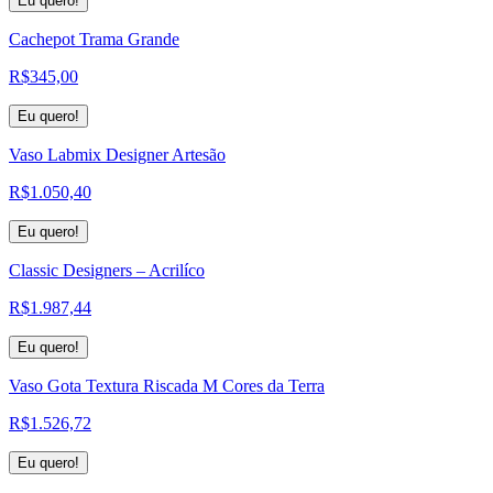
Eu quero!
Cachepot Trama Grande
R$
345,00
Eu quero!
Vaso Labmix Designer Artesão
R$
1.050,40
Eu quero!
Classic Designers – Acrilíco
R$
1.987,44
Eu quero!
Vaso Gota Textura Riscada M Cores da Terra
R$
1.526,72
Eu quero!