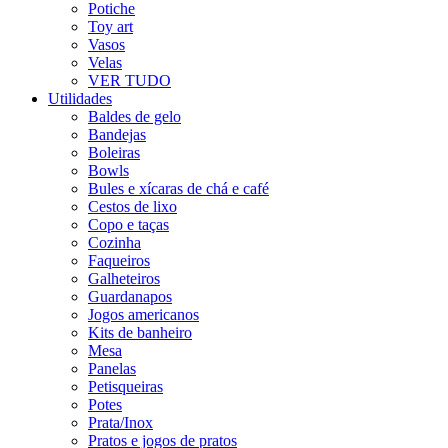
Potiche
Toy art
Vasos
Velas
VER TUDO
Utilidades
Baldes de gelo
Bandejas
Boleiras
Bowls
Bules e xícaras de chá e café
Cestos de lixo
Copo e taças
Cozinha
Faqueiros
Galheteiros
Guardanapos
Jogos americanos
Kits de banheiro
Mesa
Panelas
Petisqueiras
Potes
Prata/Inox
Pratos e jogos de pratos