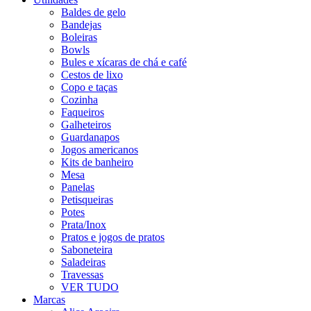
Baldes de gelo
Bandejas
Boleiras
Bowls
Bules e xícaras de chá e café
Cestos de lixo
Copo e taças
Cozinha
Faqueiros
Galheteiros
Guardanapos
Jogos americanos
Kits de banheiro
Mesa
Panelas
Petisqueiras
Potes
Prata/Inox
Pratos e jogos de pratos
Saboneteira
Saladeiras
Travessas
VER TUDO
Marcas