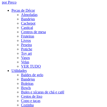
por Preço
Peças de Décor
Almofadas
Bandejas
Cachepot
Castiçal
Centros de mesa
Fruteiras
Livros
Peseira
Potiche
Toy art
Vasos
Velas
VER TUDO
Utilidades
Baldes de gelo
Bandejas
Boleiras
Bowls
Bules e xícaras de chá e café
Cestos de lixo
Copo e taças
Cozinha