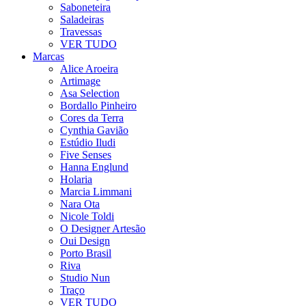
Saboneteira
Saladeiras
Travessas
VER TUDO
Marcas
Alice Aroeira
Artimage
Asa Selection
Bordallo Pinheiro
Cores da Terra
Cynthia Gavião
Estúdio Iludi
Five Senses
Hanna Englund
Holaria
Marcia Limmani
Nara Ota
Nicole Toldi
O Designer Artesão
Oui Design
Porto Brasil
Riva
Studio Nun
Traço
VER TUDO