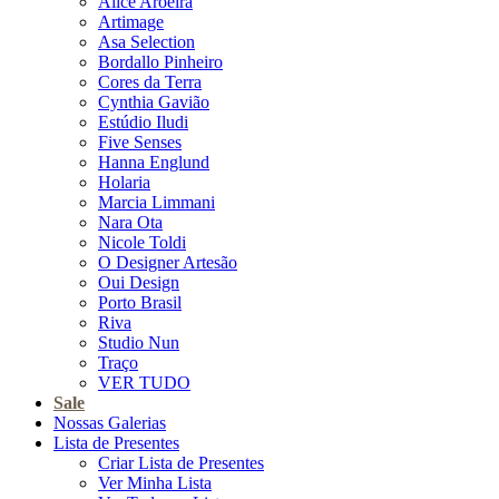
Alice Aroeira
Artimage
Asa Selection
Bordallo Pinheiro
Cores da Terra
Cynthia Gavião
Estúdio Iludi
Five Senses
Hanna Englund
Holaria
Marcia Limmani
Nara Ota
Nicole Toldi
O Designer Artesão
Oui Design
Porto Brasil
Riva
Studio Nun
Traço
VER TUDO
Sale
Nossas Galerias
Lista de Presentes
Criar Lista de Presentes
Ver Minha Lista