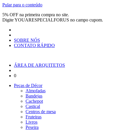
Pular para o conteúdo
5% OFF na primeira compra no site.
Digite
YOUARESPECIALFORUS
no campo cupom.
SOBRE NÓS
CONTATO RÁPIDO
ÁREA DE ARQUITETOS
0
Peças de Décor
Almofadas
Bandejas
Cachepot
Castiçal
Centros de mesa
Fruteiras
Livros
Peseira