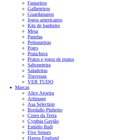
Faqueiros
Galheteiros
Guardanapos
Jogos americanos
Kits de banheiro
Mesa
Panelas
Petisqueiras
Potes
Prata/Inox
Pratos e jogos de pratos
Saboneteira
Saladeiras
Travessas
VER TUDO
Marcas
Alice Aroeira
Artimage
Asa Selection
Bordallo Pinheiro
Cores da Terra
Cynthia Gavião
Estúdio Iludi
Five Senses
Hanna Englund