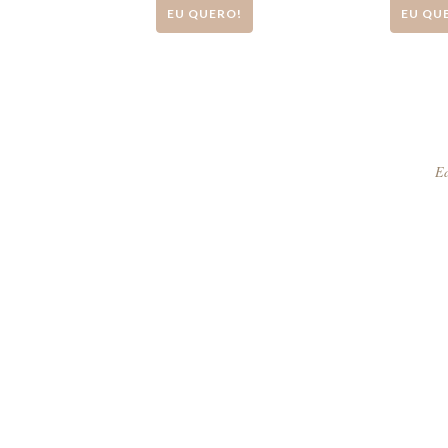
EU QUERO!
EU QU
Ed