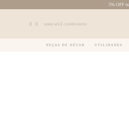
5% OFF na 
Pular para o conteúdo
SOBRE NÓS
CONTATO RÁPIDO
PEÇAS DE DÉCOR
UTILIDADES