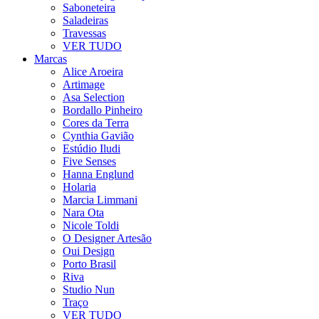
Saboneteira
Saladeiras
Travessas
VER TUDO
Marcas
Alice Aroeira
Artimage
Asa Selection
Bordallo Pinheiro
Cores da Terra
Cynthia Gavião
Estúdio Iludi
Five Senses
Hanna Englund
Holaria
Marcia Limmani
Nara Ota
Nicole Toldi
O Designer Artesão
Oui Design
Porto Brasil
Riva
Studio Nun
Traço
VER TUDO