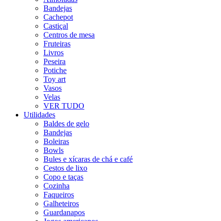
Bandejas
Cachepot
Castiçal
Centros de mesa
Fruteiras
Livros
Peseira
Potiche
Toy art
Vasos
Velas
VER TUDO
Utilidades
Baldes de gelo
Bandejas
Boleiras
Bowls
Bules e xícaras de chá e café
Cestos de lixo
Copo e taças
Cozinha
Faqueiros
Galheteiros
Guardanapos