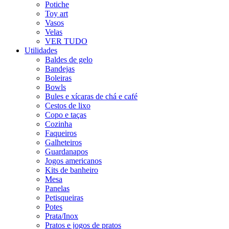
Potiche
Toy art
Vasos
Velas
VER TUDO
Utilidades
Baldes de gelo
Bandejas
Boleiras
Bowls
Bules e xícaras de chá e café
Cestos de lixo
Copo e taças
Cozinha
Faqueiros
Galheteiros
Guardanapos
Jogos americanos
Kits de banheiro
Mesa
Panelas
Petisqueiras
Potes
Prata/Inox
Pratos e jogos de pratos