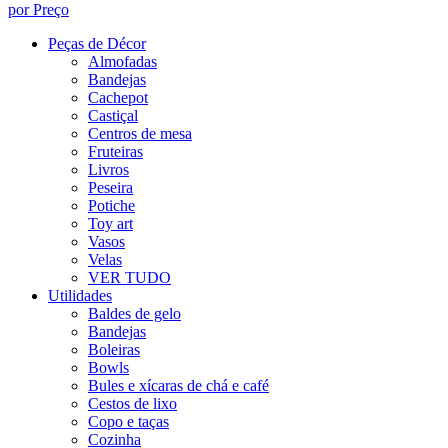
por Preço
Peças de Décor
Almofadas
Bandejas
Cachepot
Castiçal
Centros de mesa
Fruteiras
Livros
Peseira
Potiche
Toy art
Vasos
Velas
VER TUDO
Utilidades
Baldes de gelo
Bandejas
Boleiras
Bowls
Bules e xícaras de chá e café
Cestos de lixo
Copo e taças
Cozinha