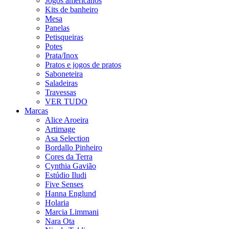
Jogos americanos
Kits de banheiro
Mesa
Panelas
Petisqueiras
Potes
Prata/Inox
Pratos e jogos de pratos
Saboneteira
Saladeiras
Travessas
VER TUDO
Marcas
Alice Aroeira
Artimage
Asa Selection
Bordallo Pinheiro
Cores da Terra
Cynthia Gavião
Estúdio Iludi
Five Senses
Hanna Englund
Holaria
Marcia Limmani
Nara Ota