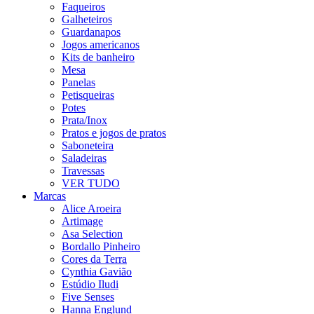
Faqueiros
Galheteiros
Guardanapos
Jogos americanos
Kits de banheiro
Mesa
Panelas
Petisqueiras
Potes
Prata/Inox
Pratos e jogos de pratos
Saboneteira
Saladeiras
Travessas
VER TUDO
Marcas
Alice Aroeira
Artimage
Asa Selection
Bordallo Pinheiro
Cores da Terra
Cynthia Gavião
Estúdio Iludi
Five Senses
Hanna Englund