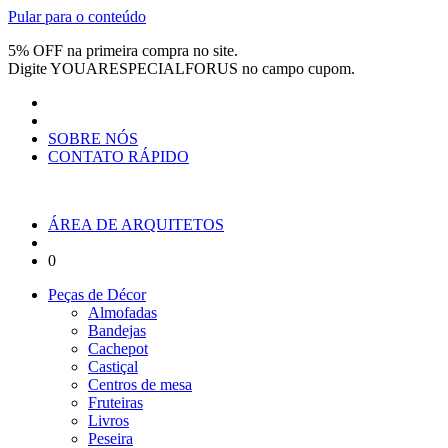
Pular para o conteúdo
5% OFF na primeira compra no site.
Digite
YOUARESPECIALFORUS
no campo cupom.
SOBRE NÓS
CONTATO RÁPIDO
ÁREA DE ARQUITETOS
0
Peças de Décor
Almofadas
Bandejas
Cachepot
Castiçal
Centros de mesa
Fruteiras
Livros
Peseira