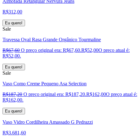
Almofada Retangular Nervura Jeans
R$
312,00
Eu quero!
Sale
Travessa Oval Rasa Grande Orgânico Tourmaline
R$
67,60
O preço original era: R$67,60.
R$
52,00
O preço atual é:
R$52,00.
Eu quero!
Sale
Vaso Como Creme Pequeno Asa Selection
R$
187,20
O preço original era: R$187,20.
R$
162,00
O preço atual é:
R$162,00.
Eu quero!
Vaso Vidro Cordilheira Amassado G Pedrazzi
R$
3.681,60