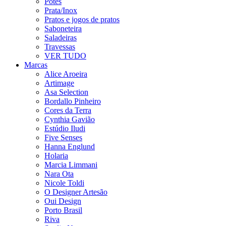
Potes
Prata/Inox
Pratos e jogos de pratos
Saboneteira
Saladeiras
Travessas
VER TUDO
Marcas
Alice Aroeira
Artimage
Asa Selection
Bordallo Pinheiro
Cores da Terra
Cynthia Gavião
Estúdio Iludi
Five Senses
Hanna Englund
Holaria
Marcia Limmani
Nara Ota
Nicole Toldi
O Designer Artesão
Oui Design
Porto Brasil
Riva