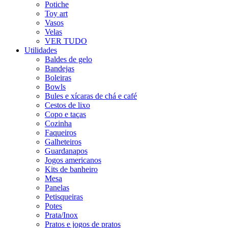
Potiche
Toy art
Vasos
Velas
VER TUDO
Utilidades
Baldes de gelo
Bandejas
Boleiras
Bowls
Bules e xícaras de chá e café
Cestos de lixo
Copo e taças
Cozinha
Faqueiros
Galheteiros
Guardanapos
Jogos americanos
Kits de banheiro
Mesa
Panelas
Petisqueiras
Potes
Prata/Inox
Pratos e jogos de pratos