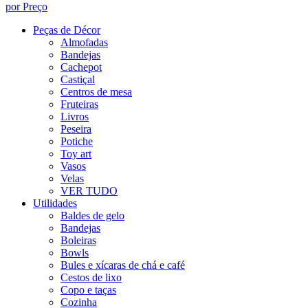
por Preço
Peças de Décor
Almofadas
Bandejas
Cachepot
Castiçal
Centros de mesa
Fruteiras
Livros
Peseira
Potiche
Toy art
Vasos
Velas
VER TUDO
Utilidades
Baldes de gelo
Bandejas
Boleiras
Bowls
Bules e xícaras de chá e café
Cestos de lixo
Copo e taças
Cozinha