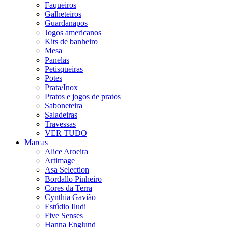
Faqueiros
Galheteiros
Guardanapos
Jogos americanos
Kits de banheiro
Mesa
Panelas
Petisqueiras
Potes
Prata/Inox
Pratos e jogos de pratos
Saboneteira
Saladeiras
Travessas
VER TUDO
Marcas
Alice Aroeira
Artimage
Asa Selection
Bordallo Pinheiro
Cores da Terra
Cynthia Gavião
Estúdio Iludi
Five Senses
Hanna Englund