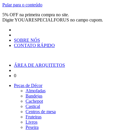
Pular para o conteúdo
5% OFF na primeira compra no site.
Digite
YOUARESPECIALFORUS
no campo cupom.
SOBRE NÓS
CONTATO RÁPIDO
ÁREA DE ARQUITETOS
0
Peças de Décor
Almofadas
Bandejas
Cachepot
Castiçal
Centros de mesa
Fruteiras
Livros
Peseira