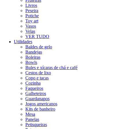
Fruteiras
Livros
Peseira
Potiche
Toy art
Vasos
Velas
VER TUDO
Utilidades
Baldes de gelo
Bandejas
Boleiras
Bowls
Bules e xícaras de chá e café
Cestos de lixo
Copo e taças
Cozinha
Faqueiros
Galheteiros
Guardanapos
Jogos americanos
Kits de banheiro
Mesa
Panelas
Petisqueiras