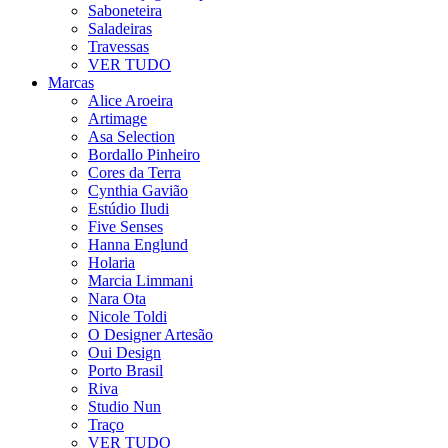
Saboneteira
Saladeiras
Travessas
VER TUDO
Marcas
Alice Aroeira
Artimage
Asa Selection
Bordallo Pinheiro
Cores da Terra
Cynthia Gavião
Estúdio Iludi
Five Senses
Hanna Englund
Holaria
Marcia Limmani
Nara Ota
Nicole Toldi
O Designer Artesão
Oui Design
Porto Brasil
Riva
Studio Nun
Traço
VER TUDO