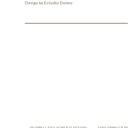
Design by Estudio Doimo
QUADRO CAIXA ACRILICO OCEANO
VASO VIDRO CILINDR