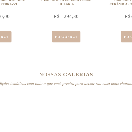
 PEDRAZZI
HOLARIA
CERÂMICA CO
40,00
R$
1.294,80
R$
ERO!
EU QUERO!
EU 
NOSSAS
GALERIAS
ições temáticas com tudo o que você precisa para deixar sua casa mais charm