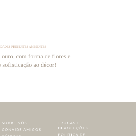
IDADES PRESENTES AMBIENTES
 ouro, com forma de flores e
e sofisticação ao décor!
SOBRE NÓS
TROCAS E
DEVOLUÇÕES
CONVIDE AMIGOS
POLÍTICA DE