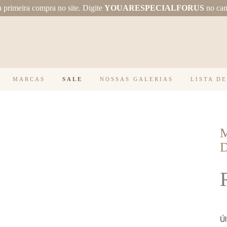
primeira compra no site.
Digite
YOUARESPECIALFORUS
no ca
MARCAS
SALE
NOSSAS GALERIAS
LISTA D
Úl