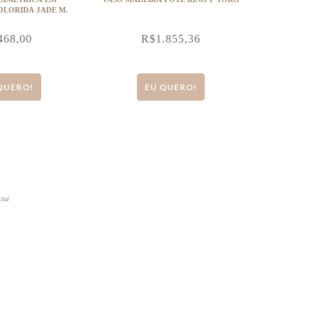
LORIDA JADE M.
468,00
R$
1.855,36
QUERO!
EU QUERO!
osa