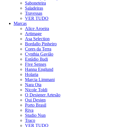
Saboneteira
Saladeiras
Travessas
VER TUDO
Marcas
Alice Aroeira
Artimage
Asa Selection
Bordallo Pinheiro
Cores da Terra
Cynthia Gavião
Estúdio Iludi
Five Senses
Hanna Englund
Holaria
Marcia Limmani
Nara Ota
Nicole Toldi
O Designer Artesão
Oui Design
Porto Brasil
Riva
Studio Nun
Traço
VER TUDO