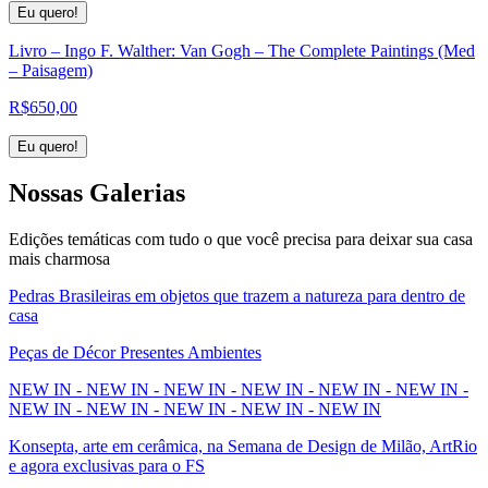
Eu quero!
Livro – Ingo F. Walther: Van Gogh – The Complete Paintings (Med
– Paisagem)
R$
650,00
Eu quero!
Nossas
Galerias
Edições temáticas com tudo o que você precisa para deixar sua casa
mais charmosa
Pedras Brasileiras em objetos que trazem a natureza para dentro de
casa
Peças de Décor Presentes Ambientes
NEW IN - NEW IN - NEW IN - NEW IN - NEW IN - NEW IN -
NEW IN - NEW IN - NEW IN - NEW IN - NEW IN
Konsepta, arte em cerâmica, na Semana de Design de Milão, ArtRio
e agora exclusivas para o FS