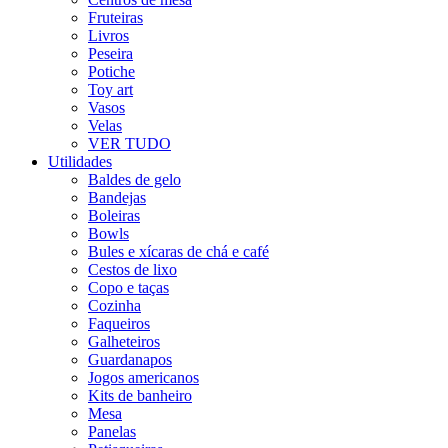
Fruteiras
Livros
Peseira
Potiche
Toy art
Vasos
Velas
VER TUDO
Utilidades
Baldes de gelo
Bandejas
Boleiras
Bowls
Bules e xícaras de chá e café
Cestos de lixo
Copo e taças
Cozinha
Faqueiros
Galheteiros
Guardanapos
Jogos americanos
Kits de banheiro
Mesa
Panelas