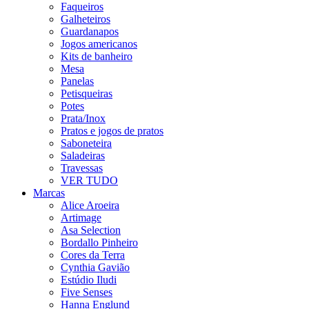
Faqueiros
Galheteiros
Guardanapos
Jogos americanos
Kits de banheiro
Mesa
Panelas
Petisqueiras
Potes
Prata/Inox
Pratos e jogos de pratos
Saboneteira
Saladeiras
Travessas
VER TUDO
Marcas
Alice Aroeira
Artimage
Asa Selection
Bordallo Pinheiro
Cores da Terra
Cynthia Gavião
Estúdio Iludi
Five Senses
Hanna Englund