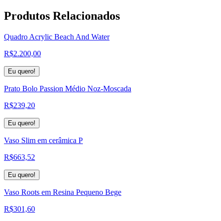
Produtos
Relacionados
Quadro Acrylic Beach And Water
R$
2.200,00
Eu quero!
Prato Bolo Passion Médio Noz-Moscada
R$
239,20
Eu quero!
Vaso Slim em cerâmica P
R$
663,52
Eu quero!
Vaso Roots em Resina Pequeno Bege
R$
301,60