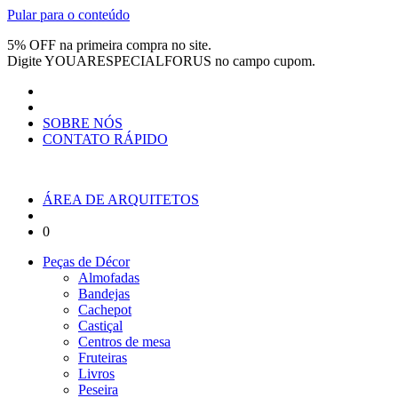
Pular para o conteúdo
5% OFF na primeira compra no site.
Digite
YOUARESPECIALFORUS
no campo cupom.
SOBRE NÓS
CONTATO RÁPIDO
ÁREA DE ARQUITETOS
0
Peças de Décor
Almofadas
Bandejas
Cachepot
Castiçal
Centros de mesa
Fruteiras
Livros
Peseira