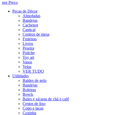
por Preço
Peças de Décor
Almofadas
Bandejas
Cachepot
Castiçal
Centros de mesa
Fruteiras
Livros
Peseira
Potiche
Toy art
Vasos
Velas
VER TUDO
Utilidades
Baldes de gelo
Bandejas
Boleiras
Bowls
Bules e xícaras de chá e café
Cestos de lixo
Copo e taças
Cozinha