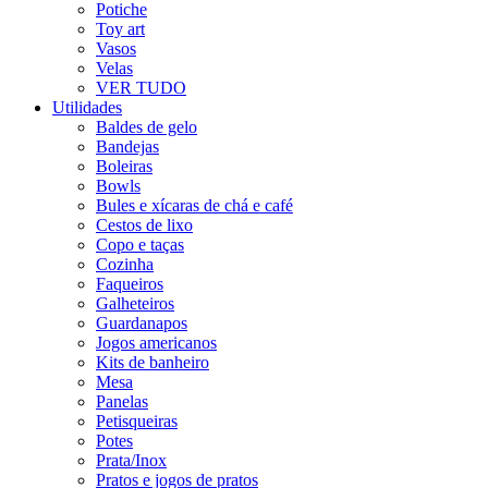
Potiche
Toy art
Vasos
Velas
VER TUDO
Utilidades
Baldes de gelo
Bandejas
Boleiras
Bowls
Bules e xícaras de chá e café
Cestos de lixo
Copo e taças
Cozinha
Faqueiros
Galheteiros
Guardanapos
Jogos americanos
Kits de banheiro
Mesa
Panelas
Petisqueiras
Potes
Prata/Inox
Pratos e jogos de pratos