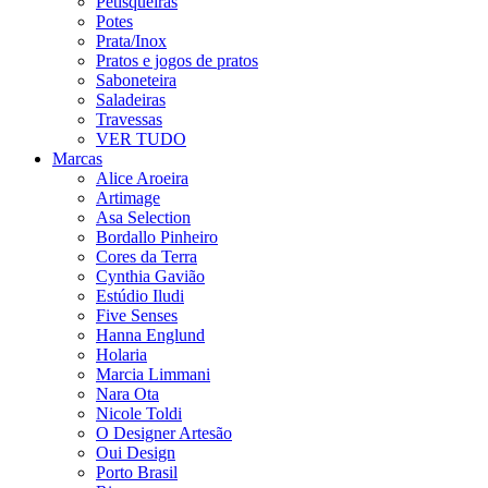
Petisqueiras
Potes
Prata/Inox
Pratos e jogos de pratos
Saboneteira
Saladeiras
Travessas
VER TUDO
Marcas
Alice Aroeira
Artimage
Asa Selection
Bordallo Pinheiro
Cores da Terra
Cynthia Gavião
Estúdio Iludi
Five Senses
Hanna Englund
Holaria
Marcia Limmani
Nara Ota
Nicole Toldi
O Designer Artesão
Oui Design
Porto Brasil