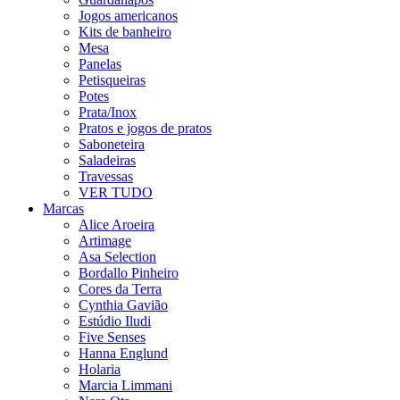
Jogos americanos
Kits de banheiro
Mesa
Panelas
Petisqueiras
Potes
Prata/Inox
Pratos e jogos de pratos
Saboneteira
Saladeiras
Travessas
VER TUDO
Marcas
Alice Aroeira
Artimage
Asa Selection
Bordallo Pinheiro
Cores da Terra
Cynthia Gavião
Estúdio Iludi
Five Senses
Hanna Englund
Holaria
Marcia Limmani