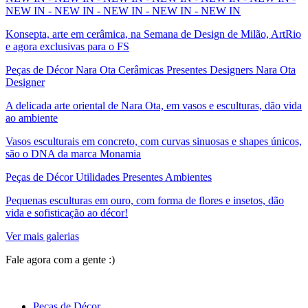
NEW IN - NEW IN - NEW IN - NEW IN - NEW IN
Konsepta, arte em cerâmica, na Semana de Design de Milão, ArtRio
e agora exclusivas para o FS
Peças de Décor Nara Ota Cerâmicas Presentes Designers Nara Ota
Designer
A delicada arte oriental de Nara Ota, em vasos e esculturas, dão vida
ao ambiente
Vasos esculturais em concreto, com curvas sinuosas e shapes únicos,
são o DNA da marca Monamia
Peças de Décor Utilidades Presentes Ambientes
Pequenas esculturas em ouro, com forma de flores e insetos, dão
vida e sofisticação ao décor!
Ver mais galerias
Fale agora com a gente :)
(11) 9 9192-8504
Peças de Décor