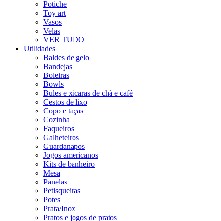
Potiche
Toy art
Vasos
Velas
VER TUDO
Utilidades
Baldes de gelo
Bandejas
Boleiras
Bowls
Bules e xícaras de chá e café
Cestos de lixo
Copo e taças
Cozinha
Faqueiros
Galheteiros
Guardanapos
Jogos americanos
Kits de banheiro
Mesa
Panelas
Petisqueiras
Potes
Prata/Inox
Pratos e jogos de pratos