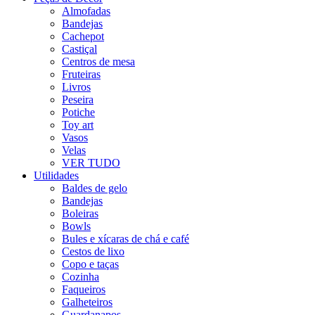
Almofadas
Bandejas
Cachepot
Castiçal
Centros de mesa
Fruteiras
Livros
Peseira
Potiche
Toy art
Vasos
Velas
VER TUDO
Utilidades
Baldes de gelo
Bandejas
Boleiras
Bowls
Bules e xícaras de chá e café
Cestos de lixo
Copo e taças
Cozinha
Faqueiros
Galheteiros
Guardanapos