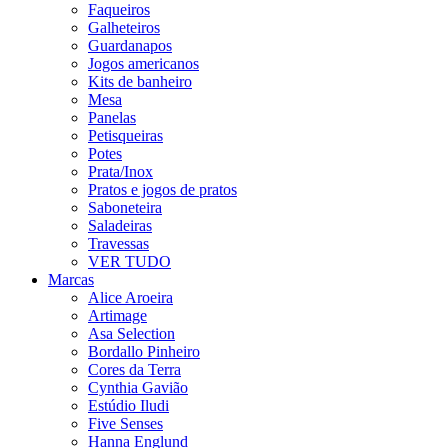
Faqueiros
Galheteiros
Guardanapos
Jogos americanos
Kits de banheiro
Mesa
Panelas
Petisqueiras
Potes
Prata/Inox
Pratos e jogos de pratos
Saboneteira
Saladeiras
Travessas
VER TUDO
Marcas
Alice Aroeira
Artimage
Asa Selection
Bordallo Pinheiro
Cores da Terra
Cynthia Gavião
Estúdio Iludi
Five Senses
Hanna Englund