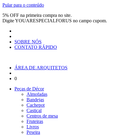
Pular para o conteúdo
5% OFF na primeira compra no site.
Digite
YOUARESPECIALFORUS
no campo cupom.
SOBRE NÓS
CONTATO RÁPIDO
ÁREA DE ARQUITETOS
0
Peças de Décor
Almofadas
Bandejas
Cachepot
Castiçal
Centros de mesa
Fruteiras
Livros
Peseira