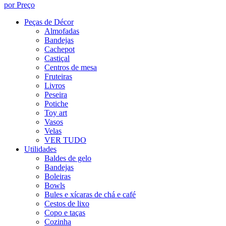
por Preço
Peças de Décor
Almofadas
Bandejas
Cachepot
Castiçal
Centros de mesa
Fruteiras
Livros
Peseira
Potiche
Toy art
Vasos
Velas
VER TUDO
Utilidades
Baldes de gelo
Bandejas
Boleiras
Bowls
Bules e xícaras de chá e café
Cestos de lixo
Copo e taças
Cozinha