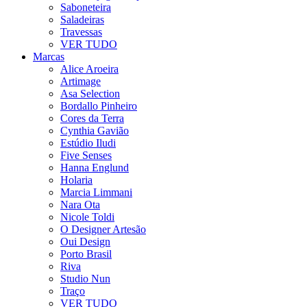
Saboneteira
Saladeiras
Travessas
VER TUDO
Marcas
Alice Aroeira
Artimage
Asa Selection
Bordallo Pinheiro
Cores da Terra
Cynthia Gavião
Estúdio Iludi
Five Senses
Hanna Englund
Holaria
Marcia Limmani
Nara Ota
Nicole Toldi
O Designer Artesão
Oui Design
Porto Brasil
Riva
Studio Nun
Traço
VER TUDO