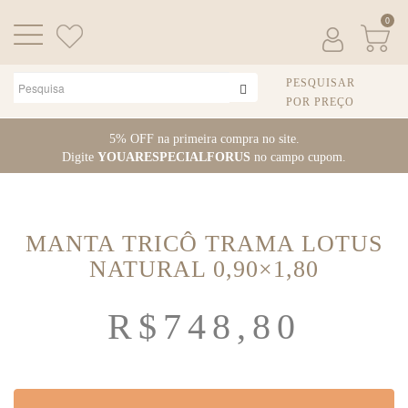
0
PESQUISAR
POR PREÇO
Pular
5% OFF na primeira compra no site.
para
Digite
YOUARESPECIALFORUS
no campo cupom.
o
conteúdo
MANTA TRICÔ TRAMA LOTUS
NATURAL 0,90×1,80
R$
748,80