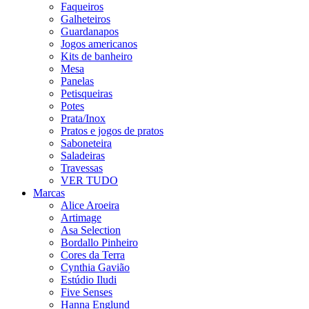
Faqueiros
Galheteiros
Guardanapos
Jogos americanos
Kits de banheiro
Mesa
Panelas
Petisqueiras
Potes
Prata/Inox
Pratos e jogos de pratos
Saboneteira
Saladeiras
Travessas
VER TUDO
Marcas
Alice Aroeira
Artimage
Asa Selection
Bordallo Pinheiro
Cores da Terra
Cynthia Gavião
Estúdio Iludi
Five Senses
Hanna Englund