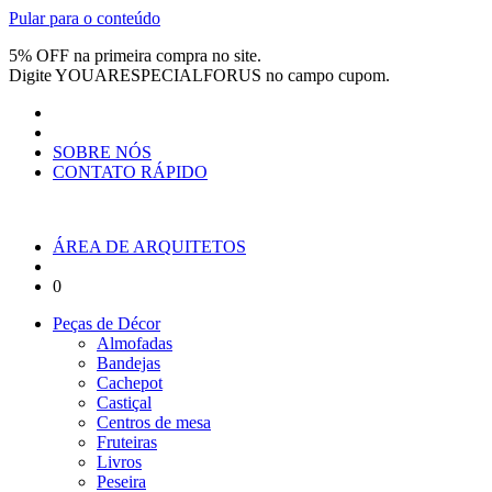
Pular para o conteúdo
5% OFF na primeira compra no site.
Digite
YOUARESPECIALFORUS
no campo cupom.
SOBRE NÓS
CONTATO RÁPIDO
ÁREA DE ARQUITETOS
0
Peças de Décor
Almofadas
Bandejas
Cachepot
Castiçal
Centros de mesa
Fruteiras
Livros
Peseira