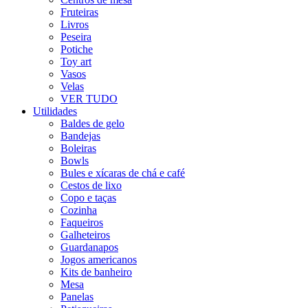
Fruteiras
Livros
Peseira
Potiche
Toy art
Vasos
Velas
VER TUDO
Utilidades
Baldes de gelo
Bandejas
Boleiras
Bowls
Bules e xícaras de chá e café
Cestos de lixo
Copo e taças
Cozinha
Faqueiros
Galheteiros
Guardanapos
Jogos americanos
Kits de banheiro
Mesa
Panelas