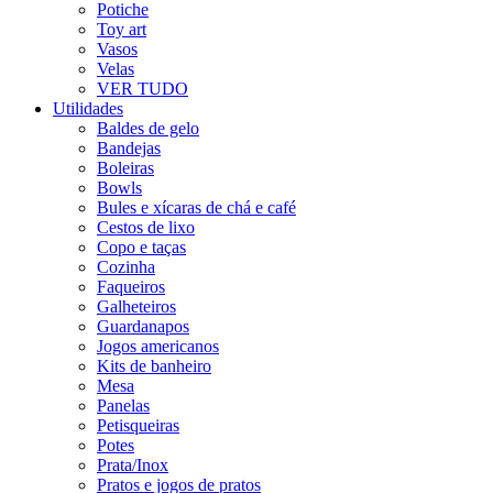
Potiche
Toy art
Vasos
Velas
VER TUDO
Utilidades
Baldes de gelo
Bandejas
Boleiras
Bowls
Bules e xícaras de chá e café
Cestos de lixo
Copo e taças
Cozinha
Faqueiros
Galheteiros
Guardanapos
Jogos americanos
Kits de banheiro
Mesa
Panelas
Petisqueiras
Potes
Prata/Inox
Pratos e jogos de pratos