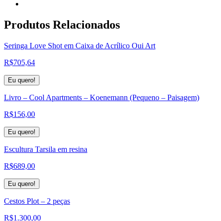
Produtos
Relacionados
Seringa Love Shot em Caixa de Acrílico Oui Art
R$
705,64
Eu quero!
Livro – Cool Apartments – Koenemann (Pequeno – Paisagem)
R$
156,00
Eu quero!
Escultura Tarsila em resina
R$
689,00
Eu quero!
Cestos Plot – 2 peças
R$
1.300,00