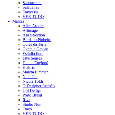
Saboneteira
Saladeiras
Travessas
VER TUDO
Marcas
Alice Aroeira
Artimage
Asa Selection
Bordallo Pinheiro
Cores da Terra
Cynthia Gavião
Estúdio Iludi
Five Senses
Hanna Englund
Holaria
Marcia Limmani
Nara Ota
Nicole Toldi
O Designer Artesão
Oui Design
Porto Brasil
Riva
Studio Nun
Traço
VER TUDO