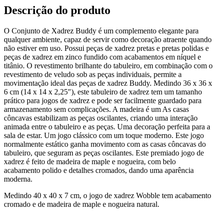
Descrição do produto
O Conjunto de Xadrez Buddy é um complemento elegante para
qualquer ambiente, capaz de servir como decoração atraente quando
não estiver em uso. Possui peças de xadrez pretas e pretas polidas e
peças de xadrez em zinco fundido com acabamentos em níquel e
titânio. O revestimento brilhante do tabuleiro, em combinação com o
revestimento de veludo sob as peças individuais, permite a
movimentação ideal das peças de xadrez Buddy. Medindo 36 x 36 x
6 cm (14 x 14 x 2,25″), este tabuleiro de xadrez tem um tamanho
prático para jogos de xadrez e pode ser facilmente guardado para
armazenamento sem complicações. A madeira é um As casas
côncavas estabilizam as peças oscilantes, criando uma interação
animada entre o tabuleiro e as peças. Uma decoração perfeita para a
sala de estar. Um jogo clássico com um toque moderno. Este jogo
normalmente estático ganha movimento com as casas côncavas do
tabuleiro, que seguram as peças oscilantes. Este premiado jogo de
xadrez é feito de madeira de maple e nogueira, com belo
acabamento polido e detalhes cromados, dando uma aparência
moderna.
Medindo 40 x 40 x 7 cm, o jogo de xadrez Wobble tem acabamento
cromado e de madeira de maple e nogueira natural.