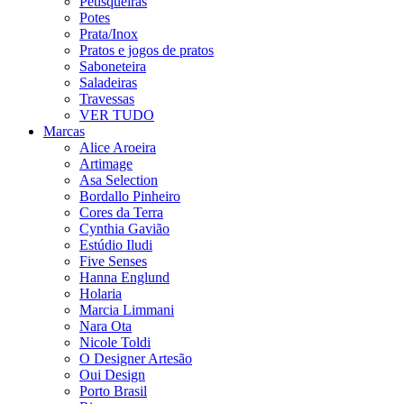
Petisqueiras
Potes
Prata/Inox
Pratos e jogos de pratos
Saboneteira
Saladeiras
Travessas
VER TUDO
Marcas
Alice Aroeira
Artimage
Asa Selection
Bordallo Pinheiro
Cores da Terra
Cynthia Gavião
Estúdio Iludi
Five Senses
Hanna Englund
Holaria
Marcia Limmani
Nara Ota
Nicole Toldi
O Designer Artesão
Oui Design
Porto Brasil