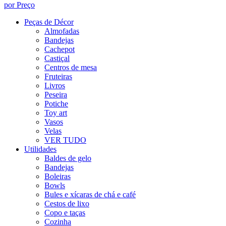
por Preço
Peças de Décor
Almofadas
Bandejas
Cachepot
Castiçal
Centros de mesa
Fruteiras
Livros
Peseira
Potiche
Toy art
Vasos
Velas
VER TUDO
Utilidades
Baldes de gelo
Bandejas
Boleiras
Bowls
Bules e xícaras de chá e café
Cestos de lixo
Copo e taças
Cozinha