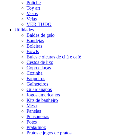
Potiche
Toy art
Vasos
Velas
VER TUDO
Utilidades
Baldes de gelo
Bandejas
Boleiras
Bowls
Bules e xícaras de chá e café
Cestos de lixo
Copo e taças
Cozinha
Faqueiros
Galheteiros
Guardanapos
Jogos americanos
Kits de banheiro
Mesa
Panelas
Petisqueiras
Potes
Prata/Inox
Pratos e jogos de pratos