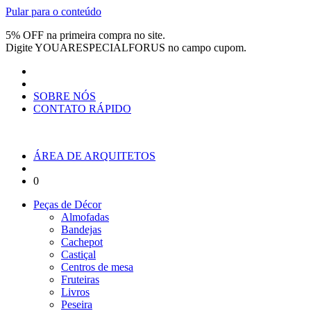
Pular para o conteúdo
5% OFF na primeira compra no site.
Digite
YOUARESPECIALFORUS
no campo cupom.
SOBRE NÓS
CONTATO RÁPIDO
ÁREA DE ARQUITETOS
0
Peças de Décor
Almofadas
Bandejas
Cachepot
Castiçal
Centros de mesa
Fruteiras
Livros
Peseira