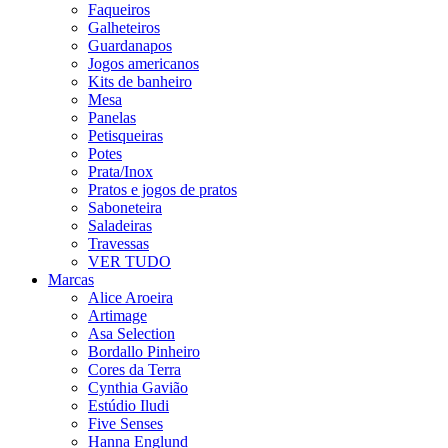
Faqueiros
Galheteiros
Guardanapos
Jogos americanos
Kits de banheiro
Mesa
Panelas
Petisqueiras
Potes
Prata/Inox
Pratos e jogos de pratos
Saboneteira
Saladeiras
Travessas
VER TUDO
Marcas
Alice Aroeira
Artimage
Asa Selection
Bordallo Pinheiro
Cores da Terra
Cynthia Gavião
Estúdio Iludi
Five Senses
Hanna Englund