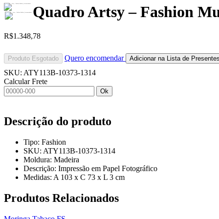
Quadro Artsy – Fashion Mu
R$
1.348,78
Quero encomendar
Produto Esgotado
Adicionar na Lista de Presente
SKU:
ATY113B-10373-1314
Calcular Frete
Ok
Descrição do produto
Tipo: Fashion
SKU: ATY113B-10373-1314
Moldura: Madeira
Descrição: Impressão em Papel Fotográfico
Medidas: A 103 x C 73 x L 3 cm
Produtos
Relacionados
Moringa Tabaco FS