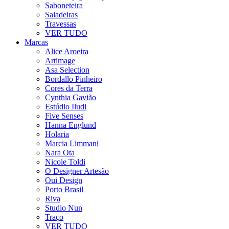
Saboneteira
Saladeiras
Travessas
VER TUDO
Marcas
Alice Aroeira
Artimage
Asa Selection
Bordallo Pinheiro
Cores da Terra
Cynthia Gavião
Estúdio Iludi
Five Senses
Hanna Englund
Holaria
Marcia Limmani
Nara Ota
Nicole Toldi
O Designer Artesão
Oui Design
Porto Brasil
Riva
Studio Nun
Traço
VER TUDO