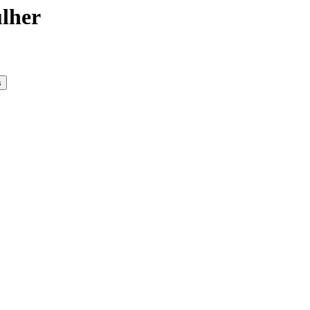
lher
s