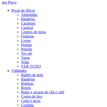
por Preço
Peças de Décor
Almofadas
Bandejas
Cachepot
Castiçal
Centros de mesa
Fruteiras
Livros
Peseira
Potiche
Toy art
Vasos
Velas
VER TUDO
Utilidades
Baldes de gelo
Bandejas
Boleiras
Bowls
Bules e xícaras de chá e café
Cestos de lixo
Copo e taças
Cozinha