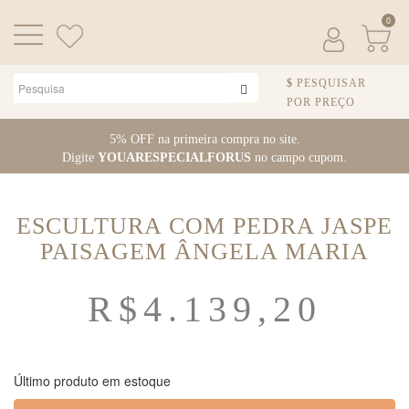
0
PESQUISAR
POR PREÇO
Pular para o conteúdo
5% OFF na primeira compra no site.
Digite
YOUARESPECIALFORUS
no campo cupom.
ESCULTURA COM PEDRA JASPE
PAISAGEM ÂNGELA MARIA
R$
4.139,20
Último produto em estoque