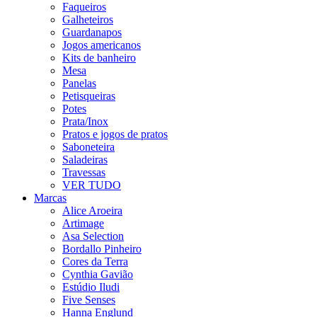
Faqueiros
Galheteiros
Guardanapos
Jogos americanos
Kits de banheiro
Mesa
Panelas
Petisqueiras
Potes
Prata/Inox
Pratos e jogos de pratos
Saboneteira
Saladeiras
Travessas
VER TUDO
Marcas
Alice Aroeira
Artimage
Asa Selection
Bordallo Pinheiro
Cores da Terra
Cynthia Gavião
Estúdio Iludi
Five Senses
Hanna Englund