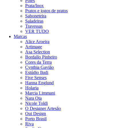
Potes
Prata/Inox
Pratos e jogos de pratos
Saboneteira
Saladeiras
Travessas
VER TUDO
Marcas
Alice Aroeira
Artimage
Asa Selection
Bordallo Pinheiro
Cores da Terra
Cynthia Gavião
Estúdio Iludi
Five Senses
Hanna Englund
Holaria
Marcia Limmani
Nara Ota
Nicole Toldi
O Designer Artesão
Oui Design
Porto Brasil
Riva