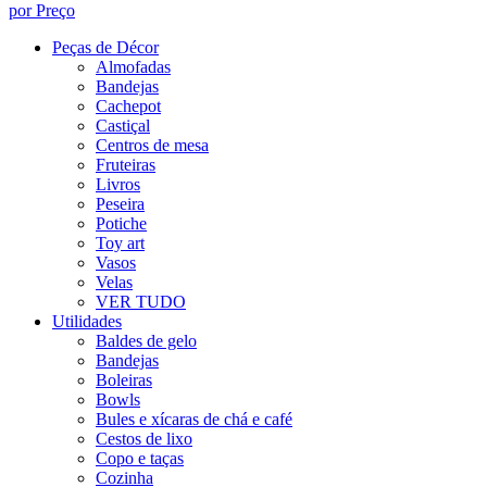
por Preço
Peças de Décor
Almofadas
Bandejas
Cachepot
Castiçal
Centros de mesa
Fruteiras
Livros
Peseira
Potiche
Toy art
Vasos
Velas
VER TUDO
Utilidades
Baldes de gelo
Bandejas
Boleiras
Bowls
Bules e xícaras de chá e café
Cestos de lixo
Copo e taças
Cozinha