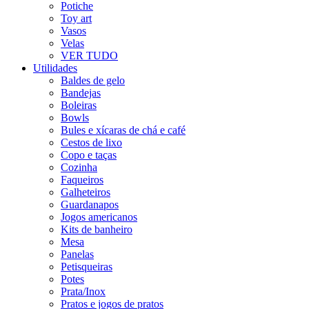
Potiche
Toy art
Vasos
Velas
VER TUDO
Utilidades
Baldes de gelo
Bandejas
Boleiras
Bowls
Bules e xícaras de chá e café
Cestos de lixo
Copo e taças
Cozinha
Faqueiros
Galheteiros
Guardanapos
Jogos americanos
Kits de banheiro
Mesa
Panelas
Petisqueiras
Potes
Prata/Inox
Pratos e jogos de pratos