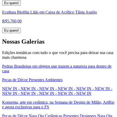
Eu quero!
Ecultura Biofilia Lilás em Caixa de Acrílico Tânia Araújo
R$
5.760,00
Eu quero!
Nossas
Galerias
Edições temáticas com tudo o que você precisa para deixar sua casa
mais charmosa
Pedras Brasileiras em objetos que trazem a natureza para dentro de
casa
Peças de Décor Presentes Ambientes
NEW IN - NEW IN - NEW IN - NEW IN - NEW IN - NEW IN -
NEW IN - NEW IN - NEW IN - NEW IN - NEW IN
Konsepta, arte em cerâmica, na Semana de Design de Milão, ArtRio
e agora exclusivas para o FS
Peças de Décor Nara Ota Cerâmicas Presentes Designers Nara Ota