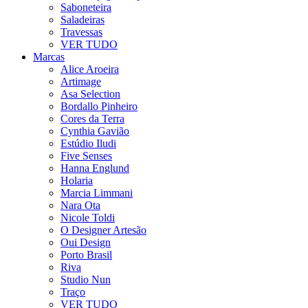
Saboneteira
Saladeiras
Travessas
VER TUDO
Marcas
Alice Aroeira
Artimage
Asa Selection
Bordallo Pinheiro
Cores da Terra
Cynthia Gavião
Estúdio Iludi
Five Senses
Hanna Englund
Holaria
Marcia Limmani
Nara Ota
Nicole Toldi
O Designer Artesão
Oui Design
Porto Brasil
Riva
Studio Nun
Traço
VER TUDO