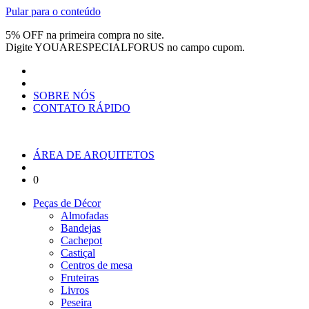
Pular para o conteúdo
5% OFF na primeira compra no site.
Digite
YOUARESPECIALFORUS
no campo cupom.
SOBRE NÓS
CONTATO RÁPIDO
ÁREA DE ARQUITETOS
0
Peças de Décor
Almofadas
Bandejas
Cachepot
Castiçal
Centros de mesa
Fruteiras
Livros
Peseira