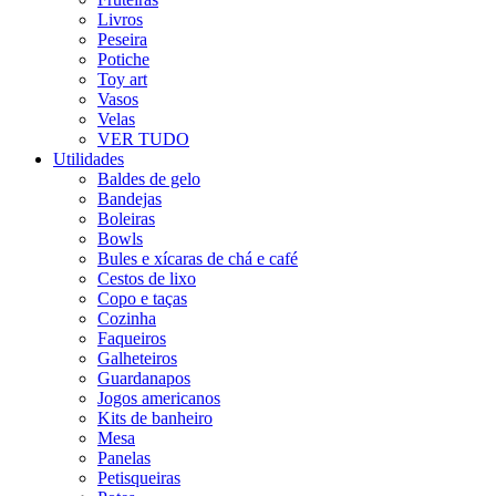
Livros
Peseira
Potiche
Toy art
Vasos
Velas
VER TUDO
Utilidades
Baldes de gelo
Bandejas
Boleiras
Bowls
Bules e xícaras de chá e café
Cestos de lixo
Copo e taças
Cozinha
Faqueiros
Galheteiros
Guardanapos
Jogos americanos
Kits de banheiro
Mesa
Panelas
Petisqueiras