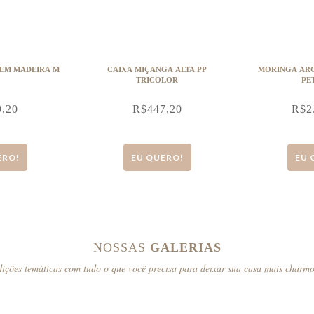
 EM MADEIRA M
CAIXA MIÇANGA ALTA PP
MORINGA AR
TRICOLOR
PE
9,20
R$
447,20
R$
2
ERO!
EU QUERO!
EU 
NOSSAS
GALERIAS
ições temáticas com tudo o que você precisa para deixar sua casa mais charm