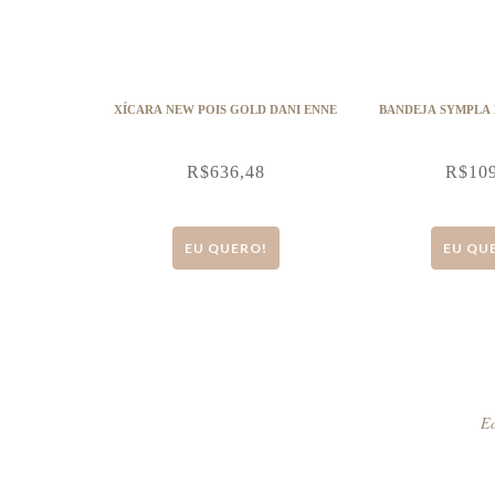
XÍCARA NEW POIS GOLD DANI ENNE
BANDEJA SYMPLA
R$
636,48
R$
10
EU QUERO!
EU QU
Ed