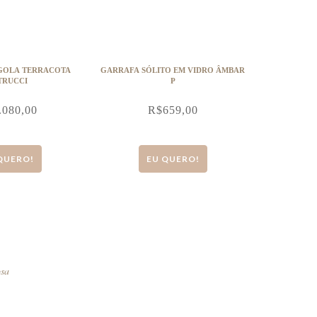
GOLA TERRACOTA
GARRAFA SÓLITO EM VIDRO ÂMBAR
TRUCCI
P
.080,00
R$
659,00
QUERO!
EU QUERO!
osa