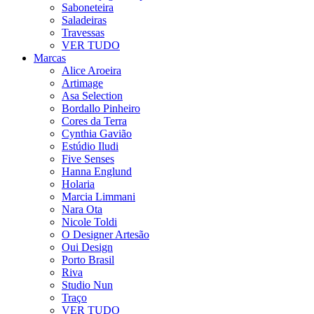
Saboneteira
Saladeiras
Travessas
VER TUDO
Marcas
Alice Aroeira
Artimage
Asa Selection
Bordallo Pinheiro
Cores da Terra
Cynthia Gavião
Estúdio Iludi
Five Senses
Hanna Englund
Holaria
Marcia Limmani
Nara Ota
Nicole Toldi
O Designer Artesão
Oui Design
Porto Brasil
Riva
Studio Nun
Traço
VER TUDO