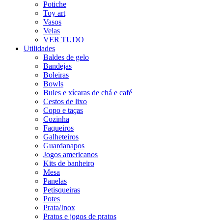
Potiche
Toy art
Vasos
Velas
VER TUDO
Utilidades
Baldes de gelo
Bandejas
Boleiras
Bowls
Bules e xícaras de chá e café
Cestos de lixo
Copo e taças
Cozinha
Faqueiros
Galheteiros
Guardanapos
Jogos americanos
Kits de banheiro
Mesa
Panelas
Petisqueiras
Potes
Prata/Inox
Pratos e jogos de pratos