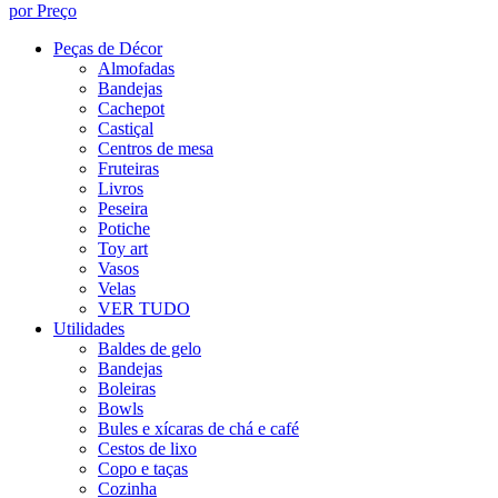
por Preço
Peças de Décor
Almofadas
Bandejas
Cachepot
Castiçal
Centros de mesa
Fruteiras
Livros
Peseira
Potiche
Toy art
Vasos
Velas
VER TUDO
Utilidades
Baldes de gelo
Bandejas
Boleiras
Bowls
Bules e xícaras de chá e café
Cestos de lixo
Copo e taças
Cozinha