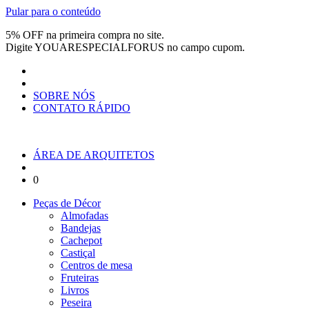
Pular para o conteúdo
5% OFF na primeira compra no site.
Digite
YOUARESPECIALFORUS
no campo cupom.
SOBRE NÓS
CONTATO RÁPIDO
ÁREA DE ARQUITETOS
0
Peças de Décor
Almofadas
Bandejas
Cachepot
Castiçal
Centros de mesa
Fruteiras
Livros
Peseira