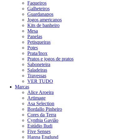
Faqueiros
Galheteiros
Guardanapos
Jogos americanos
Kits de banheiro
Mesa
Panelas
Petisqueiras
Potes
Prata/Inox
Pratos e jogos de pratos
Saboneteira
Saladeiras
Travessas
VER TUDO
Marcas
Alice Aroeira
Artimage
Asa Selection
Bordallo Pinheiro
Cores da Terra
Cynthia Gavião
Estúdio Iludi
Five Senses
Hanna Englund