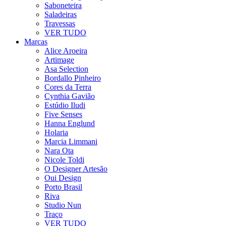
Saboneteira
Saladeiras
Travessas
VER TUDO
Marcas
Alice Aroeira
Artimage
Asa Selection
Bordallo Pinheiro
Cores da Terra
Cynthia Gavião
Estúdio Iludi
Five Senses
Hanna Englund
Holaria
Marcia Limmani
Nara Ota
Nicole Toldi
O Designer Artesão
Oui Design
Porto Brasil
Riva
Studio Nun
Traço
VER TUDO