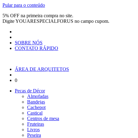
Pular para o conteúdo
5% OFF na primeira compra no site.
Digite
YOUARESPECIALFORUS
no campo cupom.
SOBRE NÓS
CONTATO RÁPIDO
ÁREA DE ARQUITETOS
0
Peças de Décor
Almofadas
Bandejas
Cachepot
Castiçal
Centros de mesa
Fruteiras
Livros
Peseira