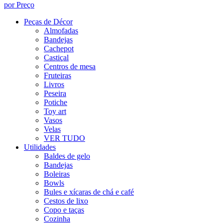
por Preço
Peças de Décor
Almofadas
Bandejas
Cachepot
Castiçal
Centros de mesa
Fruteiras
Livros
Peseira
Potiche
Toy art
Vasos
Velas
VER TUDO
Utilidades
Baldes de gelo
Bandejas
Boleiras
Bowls
Bules e xícaras de chá e café
Cestos de lixo
Copo e taças
Cozinha