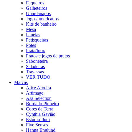
Faqueiros
Galheteiros
Guardanapos
Jogos americanos
Kits de banheiro
Mesa
Panelas
Petisqueiras
Potes
Prata/Inox
Pratos e jogos de pratos
Saboneteira
Saladeiras
Travessas
VER TUDO
Marcas
Alice Aroeira
Artimage
Asa Selection
Bordallo Pinheiro
Cores da Terra
Cynthia Gavião
Estúdio Iludi
Five Senses
Hanna Englund