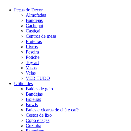
Peças de Décor
Almofadas
Bandejas
Cachepot
Castiçal
Centros de mesa
Fruteiras
Livros
Peseira
Potiche
Toy art
Vasos
Velas
VER TUDO
Utilidades
Baldes de gelo
Bandejas
Boleiras
Bowls
Bules e xícaras de chá e café
Cestos de lixo
Copo e taças
Cozinha
Faqueiros