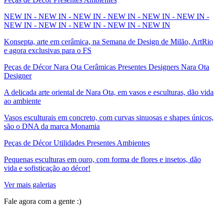
NEW IN - NEW IN - NEW IN - NEW IN - NEW IN - NEW IN -
NEW IN - NEW IN - NEW IN - NEW IN - NEW IN
Konsepta, arte em cerâmica, na Semana de Design de Milão, ArtRio
e agora exclusivas para o FS
Peças de Décor Nara Ota Cerâmicas Presentes Designers Nara Ota
Designer
A delicada arte oriental de Nara Ota, em vasos e esculturas, dão vida
ao ambiente
Vasos esculturais em concreto, com curvas sinuosas e shapes únicos,
são o DNA da marca Monamia
Peças de Décor Utilidades Presentes Ambientes
Pequenas esculturas em ouro, com forma de flores e insetos, dão
vida e sofisticação ao décor!
Ver mais galerias
Fale agora com a gente :)
(11) 9 9192-8504