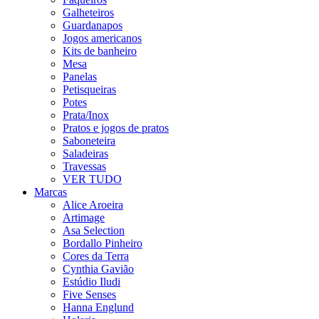
Galheteiros
Guardanapos
Jogos americanos
Kits de banheiro
Mesa
Panelas
Petisqueiras
Potes
Prata/Inox
Pratos e jogos de pratos
Saboneteira
Saladeiras
Travessas
VER TUDO
Marcas
Alice Aroeira
Artimage
Asa Selection
Bordallo Pinheiro
Cores da Terra
Cynthia Gavião
Estúdio Iludi
Five Senses
Hanna Englund