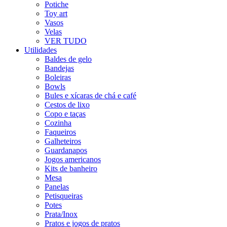
Potiche
Toy art
Vasos
Velas
VER TUDO
Utilidades
Baldes de gelo
Bandejas
Boleiras
Bowls
Bules e xícaras de chá e café
Cestos de lixo
Copo e taças
Cozinha
Faqueiros
Galheteiros
Guardanapos
Jogos americanos
Kits de banheiro
Mesa
Panelas
Petisqueiras
Potes
Prata/Inox
Pratos e jogos de pratos