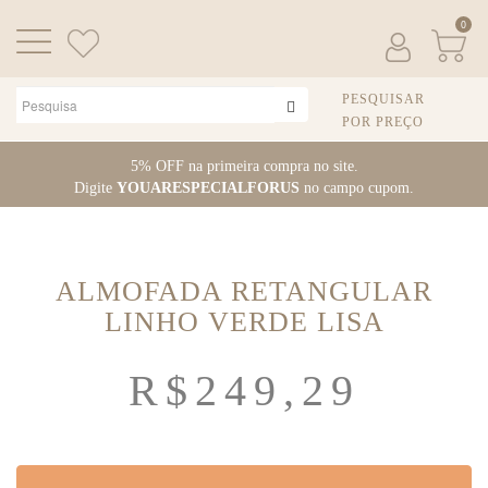
0
PESQUISAR
POR PREÇO
Pular
5% OFF na primeira compra no site.
para
Digite
YOUARESPECIALFORUS
no campo cupom.
o
conteúdo
ALMOFADA RETANGULAR
LINHO VERDE LISA
R$
249,29