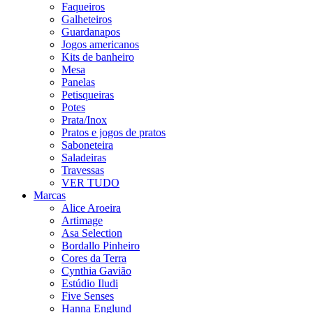
Faqueiros
Galheteiros
Guardanapos
Jogos americanos
Kits de banheiro
Mesa
Panelas
Petisqueiras
Potes
Prata/Inox
Pratos e jogos de pratos
Saboneteira
Saladeiras
Travessas
VER TUDO
Marcas
Alice Aroeira
Artimage
Asa Selection
Bordallo Pinheiro
Cores da Terra
Cynthia Gavião
Estúdio Iludi
Five Senses
Hanna Englund