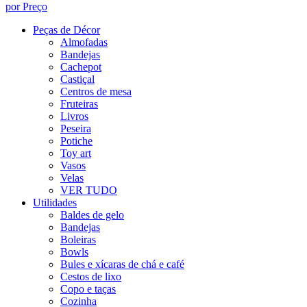
por Preço
Peças de Décor
Almofadas
Bandejas
Cachepot
Castiçal
Centros de mesa
Fruteiras
Livros
Peseira
Potiche
Toy art
Vasos
Velas
VER TUDO
Utilidades
Baldes de gelo
Bandejas
Boleiras
Bowls
Bules e xícaras de chá e café
Cestos de lixo
Copo e taças
Cozinha