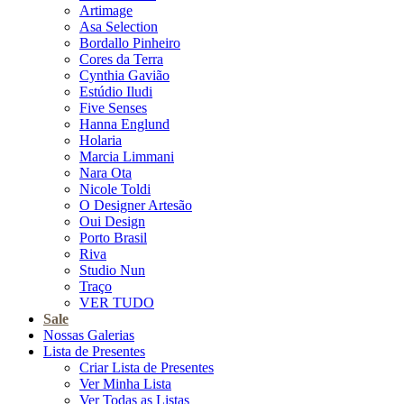
Artimage
Asa Selection
Bordallo Pinheiro
Cores da Terra
Cynthia Gavião
Estúdio Iludi
Five Senses
Hanna Englund
Holaria
Marcia Limmani
Nara Ota
Nicole Toldi
O Designer Artesão
Oui Design
Porto Brasil
Riva
Studio Nun
Traço
VER TUDO
Sale
Nossas Galerias
Lista de Presentes
Criar Lista de Presentes
Ver Minha Lista
Ver Todas as Listas