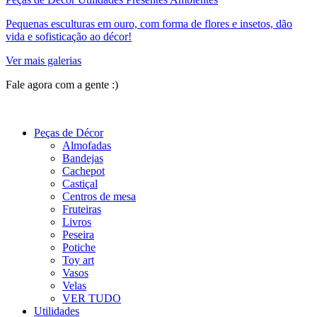
Pequenas esculturas em ouro, com forma de flores e insetos, dão
vida e sofisticação ao décor!
Ver mais galerias
Fale agora com a gente :)
(11) 9 9192-8504
Peças de Décor
Almofadas
Bandejas
Cachepot
Castiçal
Centros de mesa
Fruteiras
Livros
Peseira
Potiche
Toy art
Vasos
Velas
VER TUDO
Utilidades