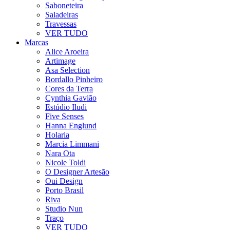
Saboneteira
Saladeiras
Travessas
VER TUDO
Marcas
Alice Aroeira
Artimage
Asa Selection
Bordallo Pinheiro
Cores da Terra
Cynthia Gavião
Estúdio Iludi
Five Senses
Hanna Englund
Holaria
Marcia Limmani
Nara Ota
Nicole Toldi
O Designer Artesão
Oui Design
Porto Brasil
Riva
Studio Nun
Traço
VER TUDO