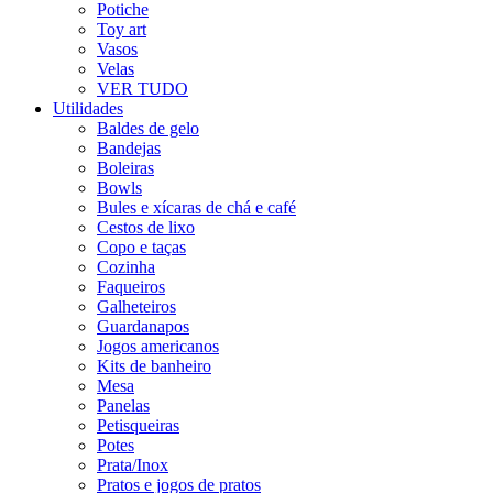
Potiche
Toy art
Vasos
Velas
VER TUDO
Utilidades
Baldes de gelo
Bandejas
Boleiras
Bowls
Bules e xícaras de chá e café
Cestos de lixo
Copo e taças
Cozinha
Faqueiros
Galheteiros
Guardanapos
Jogos americanos
Kits de banheiro
Mesa
Panelas
Petisqueiras
Potes
Prata/Inox
Pratos e jogos de pratos