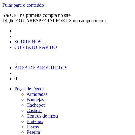
Pular para o conteúdo
5% OFF na primeira compra no site.
Digite
YOUARESPECIALFORUS
no campo cupom.
SOBRE NÓS
CONTATO RÁPIDO
ÁREA DE ARQUITETOS
0
Peças de Décor
Almofadas
Bandejas
Cachepot
Castiçal
Centros de mesa
Fruteiras
Livros
Peseira