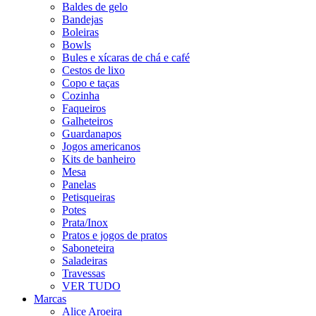
Baldes de gelo
Bandejas
Boleiras
Bowls
Bules e xícaras de chá e café
Cestos de lixo
Copo e taças
Cozinha
Faqueiros
Galheteiros
Guardanapos
Jogos americanos
Kits de banheiro
Mesa
Panelas
Petisqueiras
Potes
Prata/Inox
Pratos e jogos de pratos
Saboneteira
Saladeiras
Travessas
VER TUDO
Marcas
Alice Aroeira