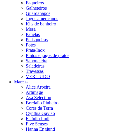
Faqueiros
Galheteiros
Guardanapos
Jogos americanos
Kits de banheiro
Mesa
Panelas
Petisqueiras
Potes
Prata/Inox
Pratos e jogos de pratos
Saboneteira
Saladeiras
Travessas
VER TUDO
Marcas
Alice Aroeira
Artimage
Asa Selection
Bordallo Pinheiro
Cores da Terra
Cynthia Gavião
Estúdio Iludi
Five Senses
Hanna Englund