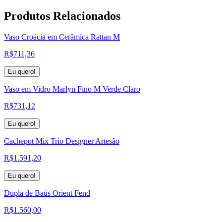
Produtos
Relacionados
Vaso Croácia em Cerâmica Rattan M
R$
711,36
Eu quero!
Vaso em Vidro Marlyn Fino M Verde Claro
R$
731,12
Eu quero!
Cachepot Mix Trio Designer Artesão
R$
1.591,20
Eu quero!
Dupla de Baús Orient Fend
R$
1.560,00