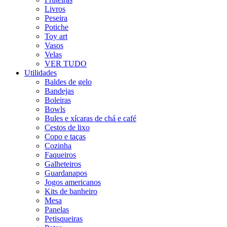
Livros
Peseira
Potiche
Toy art
Vasos
Velas
VER TUDO
Utilidades
Baldes de gelo
Bandejas
Boleiras
Bowls
Bules e xícaras de chá e café
Cestos de lixo
Copo e taças
Cozinha
Faqueiros
Galheteiros
Guardanapos
Jogos americanos
Kits de banheiro
Mesa
Panelas
Petisqueiras