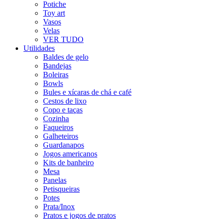
Potiche
Toy art
Vasos
Velas
VER TUDO
Utilidades
Baldes de gelo
Bandejas
Boleiras
Bowls
Bules e xícaras de chá e café
Cestos de lixo
Copo e taças
Cozinha
Faqueiros
Galheteiros
Guardanapos
Jogos americanos
Kits de banheiro
Mesa
Panelas
Petisqueiras
Potes
Prata/Inox
Pratos e jogos de pratos