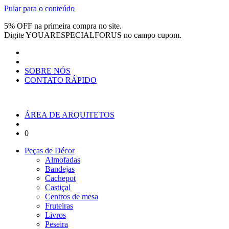
Pular para o conteúdo
5% OFF na primeira compra no site.
Digite
YOUARESPECIALFORUS
no campo cupom.
SOBRE NÓS
CONTATO RÁPIDO
ÁREA DE ARQUITETOS
0
Peças de Décor
Almofadas
Bandejas
Cachepot
Castiçal
Centros de mesa
Fruteiras
Livros
Peseira