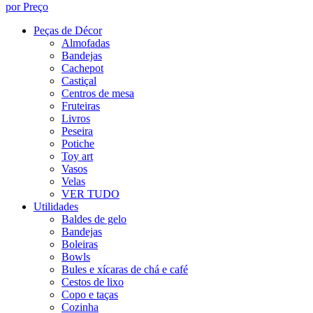
por Preço
Peças de Décor
Almofadas
Bandejas
Cachepot
Castiçal
Centros de mesa
Fruteiras
Livros
Peseira
Potiche
Toy art
Vasos
Velas
VER TUDO
Utilidades
Baldes de gelo
Bandejas
Boleiras
Bowls
Bules e xícaras de chá e café
Cestos de lixo
Copo e taças
Cozinha