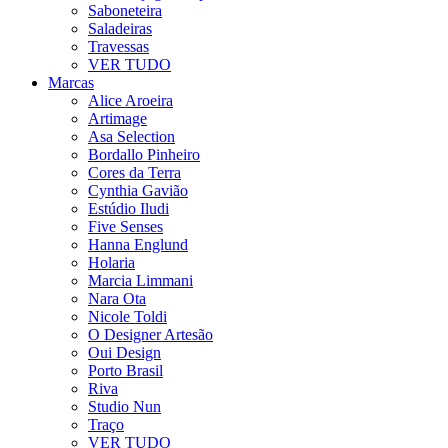
Saboneteira
Saladeiras
Travessas
VER TUDO
Marcas
Alice Aroeira
Artimage
Asa Selection
Bordallo Pinheiro
Cores da Terra
Cynthia Gavião
Estúdio Iludi
Five Senses
Hanna Englund
Holaria
Marcia Limmani
Nara Ota
Nicole Toldi
O Designer Artesão
Oui Design
Porto Brasil
Riva
Studio Nun
Traço
VER TUDO