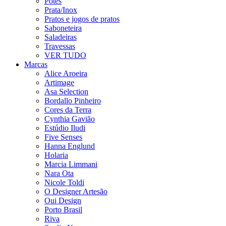
Potes
Prata/Inox
Pratos e jogos de pratos
Saboneteira
Saladeiras
Travessas
VER TUDO
Marcas
Alice Aroeira
Artimage
Asa Selection
Bordallo Pinheiro
Cores da Terra
Cynthia Gavião
Estúdio Iludi
Five Senses
Hanna Englund
Holaria
Marcia Limmani
Nara Ota
Nicole Toldi
O Designer Artesão
Oui Design
Porto Brasil
Riva