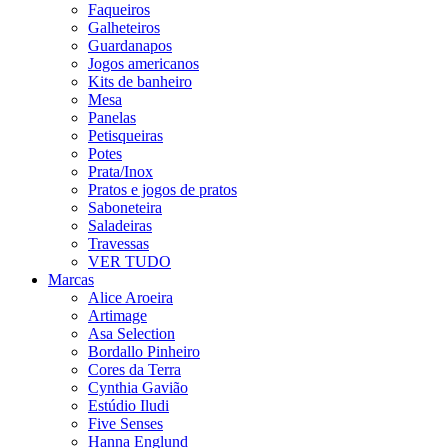
Faqueiros
Galheteiros
Guardanapos
Jogos americanos
Kits de banheiro
Mesa
Panelas
Petisqueiras
Potes
Prata/Inox
Pratos e jogos de pratos
Saboneteira
Saladeiras
Travessas
VER TUDO
Marcas
Alice Aroeira
Artimage
Asa Selection
Bordallo Pinheiro
Cores da Terra
Cynthia Gavião
Estúdio Iludi
Five Senses
Hanna Englund