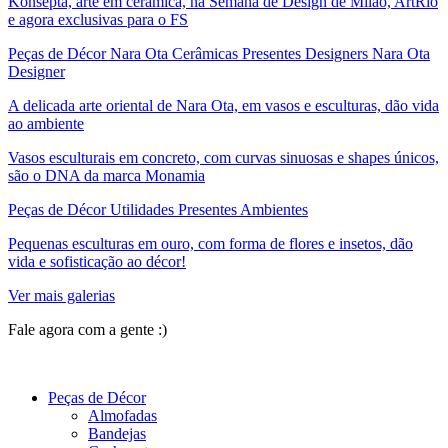
Konsepta, arte em cerâmica, na Semana de Design de Milão, ArtRio
e agora exclusivas para o FS
Peças de Décor Nara Ota Cerâmicas Presentes Designers Nara Ota
Designer
A delicada arte oriental de Nara Ota, em vasos e esculturas, dão vida
ao ambiente
Vasos esculturais em concreto, com curvas sinuosas e shapes únicos,
são o DNA da marca Monamia
Peças de Décor Utilidades Presentes Ambientes
Pequenas esculturas em ouro, com forma de flores e insetos, dão
vida e sofisticação ao décor!
Ver mais galerias
Fale agora com a gente :)
(11) 9 9192-8504
Peças de Décor
Almofadas
Bandejas