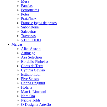
Mesa
Panelas
Petisqueiras
Potes
Prata/Inox
Pratos e jogos de pratos
Saboneteira
Saladeiras
Travessas
VER TUDO
Marcas
Alice Aroeira
Artimage
Asa Selection
Bordallo Pinheiro
Cores da Terra
Cynthia Gavião
Estúdio Iludi
Five Senses
Hanna Englund
Holaria
Marcia Limmani
Nara Ota
Nicole Toldi
O Designer Artesão