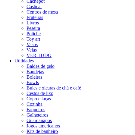
Cachepot
Castiçal
Centros de mesa
Fruteiras
Livros
Peseira
Potiche
Toy art
Vasos
Velas
VER TUDO
Utilidades
Baldes de gelo
Bandejas
Boleiras
Bowls
Bules e xícaras de chá e café
Cestos de lixo
Copo e taças
Cozinha
Faqueiros
Galheteiros
Guardanapos
Jogos americanos
Kits de banheiro