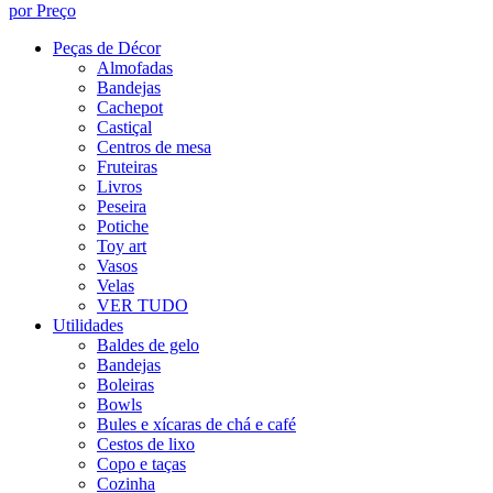
por Preço
Peças de Décor
Almofadas
Bandejas
Cachepot
Castiçal
Centros de mesa
Fruteiras
Livros
Peseira
Potiche
Toy art
Vasos
Velas
VER TUDO
Utilidades
Baldes de gelo
Bandejas
Boleiras
Bowls
Bules e xícaras de chá e café
Cestos de lixo
Copo e taças
Cozinha