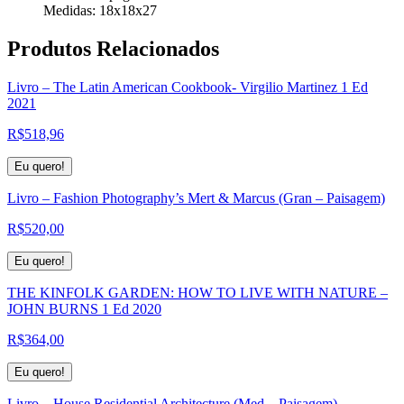
Medidas: 18x18x27
Produtos
Relacionados
Livro – The Latin American Cookbook- Virgilio Martinez 1 Ed
2021
R$
518,96
Eu quero!
Livro – Fashion Photography’s Mert & Marcus (Gran – Paisagem)
R$
520,00
Eu quero!
THE KINFOLK GARDEN: HOW TO LIVE WITH NATURE –
JOHN BURNS 1 Ed 2020
R$
364,00
Eu quero!
Livro – House Residential Architecture (Med – Paisagem)