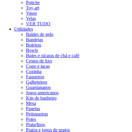
Potiche
Toy art
Vasos
Velas
VER TUDO
Utilidades
Baldes de gelo
Bandejas
Boleiras
Bowls
Bules e xícaras de chá e café
Cestos de lixo
Copo e taças
Cozinha
Faqueiros
Galheteiros
Guardanapos
Jogos americanos
Kits de banheiro
Mesa
Panelas
Petisqueiras
Potes
Prata/Inox
Pratos e jogos de pratos