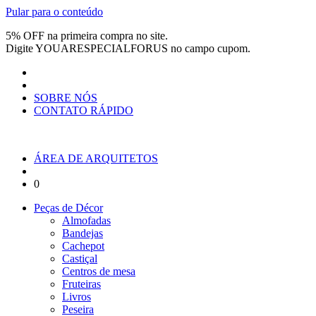
Pular para o conteúdo
5% OFF na primeira compra no site.
Digite
YOUARESPECIALFORUS
no campo cupom.
SOBRE NÓS
CONTATO RÁPIDO
ÁREA DE ARQUITETOS
0
Peças de Décor
Almofadas
Bandejas
Cachepot
Castiçal
Centros de mesa
Fruteiras
Livros
Peseira