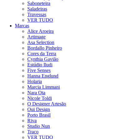
Saboneteira
Saladeiras
Travessas
VER TUDO
Marcas
Alice Aroeira
Artimage
Asa Selection
Bordallo Pinheiro
Cores da Terra
Cynthia Gavião
Estúdio Iludi
Five Senses
Hanna Englund
Holaria
Marcia Limmani
Nara Ota
Nicole Toldi
O Designer Artesão
Oui Design
Porto Brasil
Riva
Studio Nun
Traço
VER TUDO