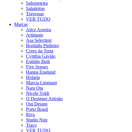
Saboneteira
Saladeiras
Travessas
VER TUDO
Marcas
Alice Aroeira
Artimage
Asa Selection
Bordallo Pinheiro
Cores da Terra
Cynthia Gavião
Estúdio Iludi
Five Senses
Hanna Englund
Holaria
Marcia Limmani
Nara Ota
Nicole Toldi
O Designer Artesão
Oui Design
Porto Brasil
Riva
Studio Nun
Traço
VER TUDO