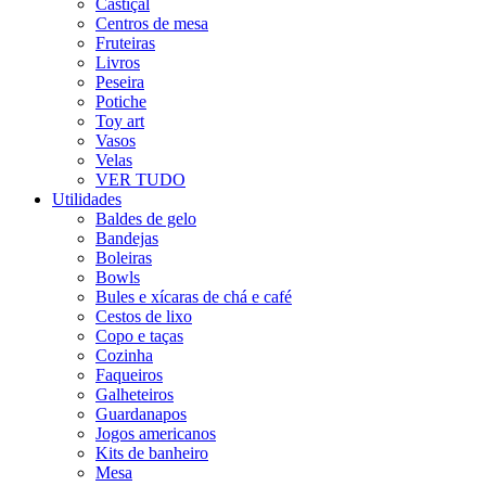
Castiçal
Centros de mesa
Fruteiras
Livros
Peseira
Potiche
Toy art
Vasos
Velas
VER TUDO
Utilidades
Baldes de gelo
Bandejas
Boleiras
Bowls
Bules e xícaras de chá e café
Cestos de lixo
Copo e taças
Cozinha
Faqueiros
Galheteiros
Guardanapos
Jogos americanos
Kits de banheiro
Mesa