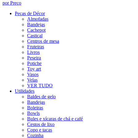
por Preço
Peças de Décor
Almofadas
Bandejas
Cachepot
Castiçal
Centros de mesa
Fruteiras
Livros
Peseira
Potiche
Toy art
Vasos
Velas
VER TUDO
Utilidades
Baldes de gelo
Bandejas
Boleiras
Bowls
Bules e xícaras de chá e café
Cestos de lixo
Copo e taças
Cozinha