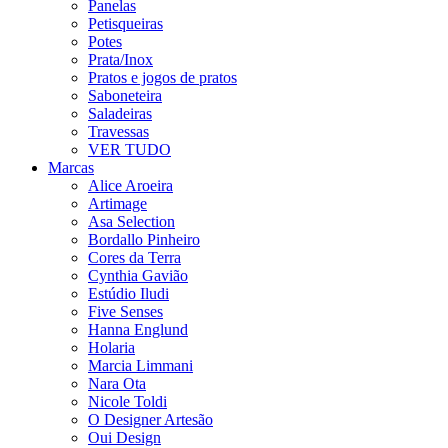
Panelas
Petisqueiras
Potes
Prata/Inox
Pratos e jogos de pratos
Saboneteira
Saladeiras
Travessas
VER TUDO
Marcas
Alice Aroeira
Artimage
Asa Selection
Bordallo Pinheiro
Cores da Terra
Cynthia Gavião
Estúdio Iludi
Five Senses
Hanna Englund
Holaria
Marcia Limmani
Nara Ota
Nicole Toldi
O Designer Artesão
Oui Design