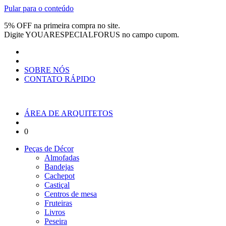
Pular para o conteúdo
5% OFF na primeira compra no site.
Digite
YOUARESPECIALFORUS
no campo cupom.
SOBRE NÓS
CONTATO RÁPIDO
ÁREA DE ARQUITETOS
0
Peças de Décor
Almofadas
Bandejas
Cachepot
Castiçal
Centros de mesa
Fruteiras
Livros
Peseira