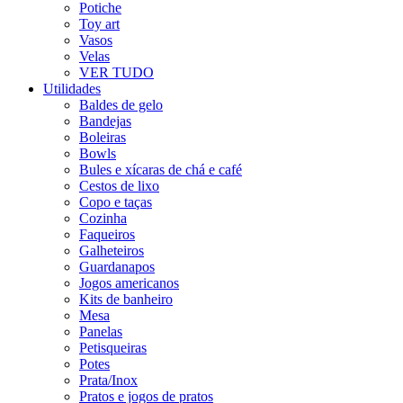
Potiche
Toy art
Vasos
Velas
VER TUDO
Utilidades
Baldes de gelo
Bandejas
Boleiras
Bowls
Bules e xícaras de chá e café
Cestos de lixo
Copo e taças
Cozinha
Faqueiros
Galheteiros
Guardanapos
Jogos americanos
Kits de banheiro
Mesa
Panelas
Petisqueiras
Potes
Prata/Inox
Pratos e jogos de pratos