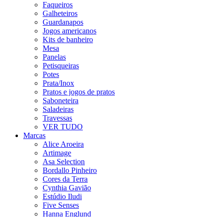
Faqueiros
Galheteiros
Guardanapos
Jogos americanos
Kits de banheiro
Mesa
Panelas
Petisqueiras
Potes
Prata/Inox
Pratos e jogos de pratos
Saboneteira
Saladeiras
Travessas
VER TUDO
Marcas
Alice Aroeira
Artimage
Asa Selection
Bordallo Pinheiro
Cores da Terra
Cynthia Gavião
Estúdio Iludi
Five Senses
Hanna Englund