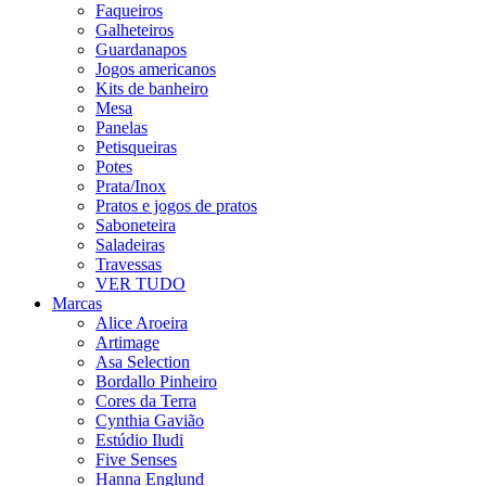
Faqueiros
Galheteiros
Guardanapos
Jogos americanos
Kits de banheiro
Mesa
Panelas
Petisqueiras
Potes
Prata/Inox
Pratos e jogos de pratos
Saboneteira
Saladeiras
Travessas
VER TUDO
Marcas
Alice Aroeira
Artimage
Asa Selection
Bordallo Pinheiro
Cores da Terra
Cynthia Gavião
Estúdio Iludi
Five Senses
Hanna Englund