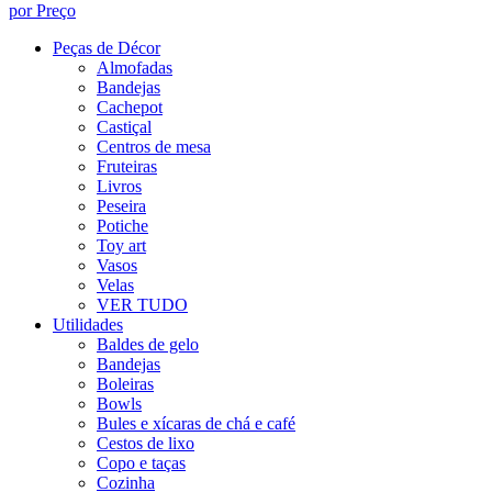
por Preço
Peças de Décor
Almofadas
Bandejas
Cachepot
Castiçal
Centros de mesa
Fruteiras
Livros
Peseira
Potiche
Toy art
Vasos
Velas
VER TUDO
Utilidades
Baldes de gelo
Bandejas
Boleiras
Bowls
Bules e xícaras de chá e café
Cestos de lixo
Copo e taças
Cozinha