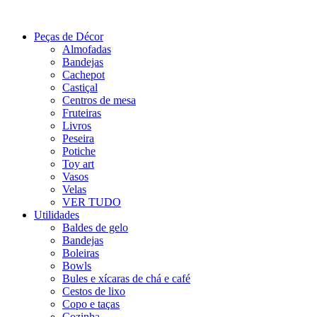
Peças de Décor
Almofadas
Bandejas
Cachepot
Castiçal
Centros de mesa
Fruteiras
Livros
Peseira
Potiche
Toy art
Vasos
Velas
VER TUDO
Utilidades
Baldes de gelo
Bandejas
Boleiras
Bowls
Bules e xícaras de chá e café
Cestos de lixo
Copo e taças
Cozinha