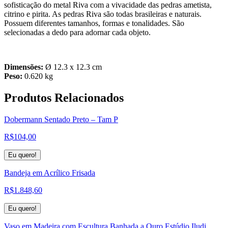
sofisticação do metal Riva com a vivacidade das pedras ametista,
citrino e pirita. As pedras Riva são todas brasileiras e naturais.
Possuem diferentes tamanhos, formas e tonalidades. São
selecionadas a dedo para adornar cada objeto.
Dimensões:
Ø 12.3 x 12.3 cm
Peso:
0.620 kg
Produtos
Relacionados
Dobermann Sentado Preto – Tam P
R$
104,00
Eu quero!
Bandeja em Acrílico Frisada
R$
1.848,60
Eu quero!
Vaso em Madeira com Escultura Banhada a Ouro Estúdio Iludi