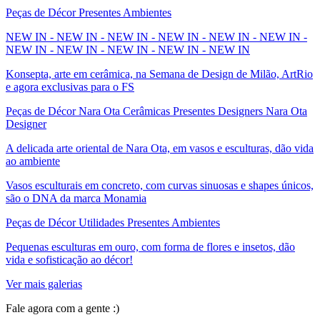
Peças de Décor Presentes Ambientes
NEW IN - NEW IN - NEW IN - NEW IN - NEW IN - NEW IN -
NEW IN - NEW IN - NEW IN - NEW IN - NEW IN
Konsepta, arte em cerâmica, na Semana de Design de Milão, ArtRio
e agora exclusivas para o FS
Peças de Décor Nara Ota Cerâmicas Presentes Designers Nara Ota
Designer
A delicada arte oriental de Nara Ota, em vasos e esculturas, dão vida
ao ambiente
Vasos esculturais em concreto, com curvas sinuosas e shapes únicos,
são o DNA da marca Monamia
Peças de Décor Utilidades Presentes Ambientes
Pequenas esculturas em ouro, com forma de flores e insetos, dão
vida e sofisticação ao décor!
Ver mais galerias
Fale agora com a gente :)
(11) 9 9192-8504