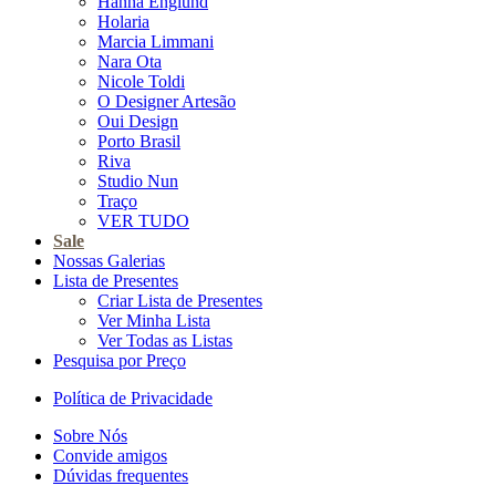
Hanna Englund
Holaria
Marcia Limmani
Nara Ota
Nicole Toldi
O Designer Artesão
Oui Design
Porto Brasil
Riva
Studio Nun
Traço
VER TUDO
Sale
Nossas Galerias
Lista de Presentes
Criar Lista de Presentes
Ver Minha Lista
Ver Todas as Listas
Pesquisa por Preço
Política de Privacidade
Sobre Nós
Convide amigos
Dúvidas frequentes