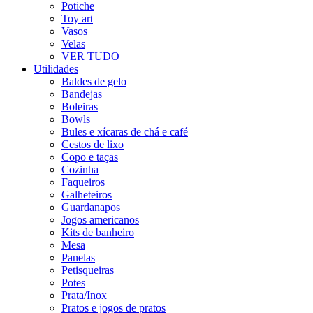
Potiche
Toy art
Vasos
Velas
VER TUDO
Utilidades
Baldes de gelo
Bandejas
Boleiras
Bowls
Bules e xícaras de chá e café
Cestos de lixo
Copo e taças
Cozinha
Faqueiros
Galheteiros
Guardanapos
Jogos americanos
Kits de banheiro
Mesa
Panelas
Petisqueiras
Potes
Prata/Inox
Pratos e jogos de pratos