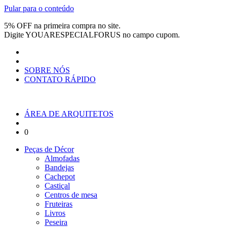
Pular para o conteúdo
5% OFF na primeira compra no site.
Digite
YOUARESPECIALFORUS
no campo cupom.
SOBRE NÓS
CONTATO RÁPIDO
ÁREA DE ARQUITETOS
0
Peças de Décor
Almofadas
Bandejas
Cachepot
Castiçal
Centros de mesa
Fruteiras
Livros
Peseira