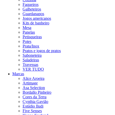
Faqueiros
Galheteiros
Guardanapos
Jogos americanos
Kits de banheiro
Mesa
Panelas
Petisqueiras
Potes
Prata/Inox
Pratos e jogos de pratos
Saboneteira
Saladeiras
Travessas
VER TUDO
Marcas
Alice Aroeira
Artimage
Asa Selection
Bordallo Pinheiro
Cores da Terra
Cynthia Gavião
Estúdio Iludi
Five Senses