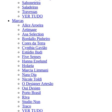
Saboneteira
Saladeiras
Travessas
VER TUDO
Marcas
Alice Aroeira
Artimage
Asa Selection
Bordallo Pinheiro
Cores da Terra
Cynthia Gavião
Estúdio Iludi
Five Senses
Hanna Englund
Holaria
Marcia Limmani
Nara Ota
Nicole Toldi
O Designer Artesão
Oui Design
Porto Brasil
Riva
Studio Nun
Traço
VER TUDO