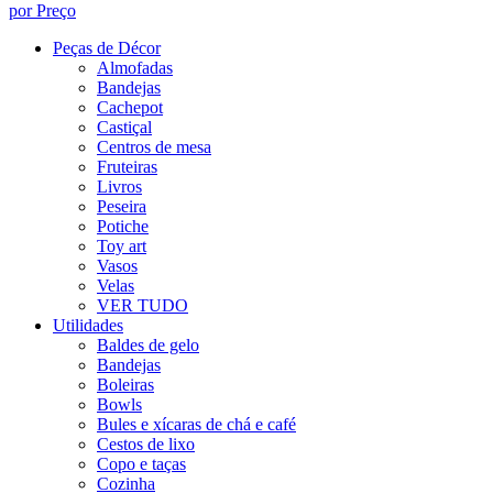
por Preço
Peças de Décor
Almofadas
Bandejas
Cachepot
Castiçal
Centros de mesa
Fruteiras
Livros
Peseira
Potiche
Toy art
Vasos
Velas
VER TUDO
Utilidades
Baldes de gelo
Bandejas
Boleiras
Bowls
Bules e xícaras de chá e café
Cestos de lixo
Copo e taças
Cozinha