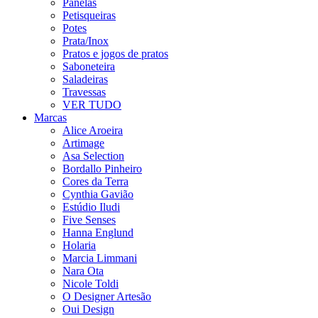
Panelas
Petisqueiras
Potes
Prata/Inox
Pratos e jogos de pratos
Saboneteira
Saladeiras
Travessas
VER TUDO
Marcas
Alice Aroeira
Artimage
Asa Selection
Bordallo Pinheiro
Cores da Terra
Cynthia Gavião
Estúdio Iludi
Five Senses
Hanna Englund
Holaria
Marcia Limmani
Nara Ota
Nicole Toldi
O Designer Artesão
Oui Design