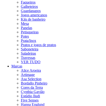
Faqueiros
Galheteiros
Guardanapos
Jogos americanos
Kits de banheiro
Mesa
Panelas
Petisqueiras
Potes
Prata/Inox
Pratos e jogos de pratos
Saboneteira
Saladeiras
Travessas
VER TUDO
Marcas
Alice Aroeira
Artimage
Asa Selection
Bordallo Pinheiro
Cores da Terra
Cynthia Gavião
Estúdio Iludi
Five Senses
Hanna Englund