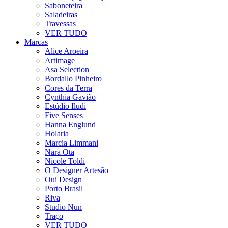
Saboneteira
Saladeiras
Travessas
VER TUDO
Marcas
Alice Aroeira
Artimage
Asa Selection
Bordallo Pinheiro
Cores da Terra
Cynthia Gavião
Estúdio Iludi
Five Senses
Hanna Englund
Holaria
Marcia Limmani
Nara Ota
Nicole Toldi
O Designer Artesão
Oui Design
Porto Brasil
Riva
Studio Nun
Traço
VER TUDO