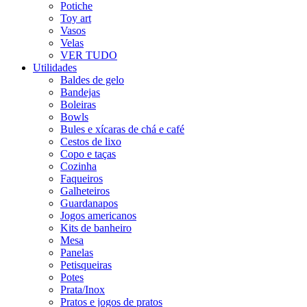
Potiche
Toy art
Vasos
Velas
VER TUDO
Utilidades
Baldes de gelo
Bandejas
Boleiras
Bowls
Bules e xícaras de chá e café
Cestos de lixo
Copo e taças
Cozinha
Faqueiros
Galheteiros
Guardanapos
Jogos americanos
Kits de banheiro
Mesa
Panelas
Petisqueiras
Potes
Prata/Inox
Pratos e jogos de pratos