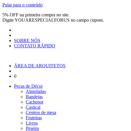
Pular para o conteúdo
5% OFF na primeira compra no site.
Digite
YOUARESPECIALFORUS
no campo cupom.
SOBRE NÓS
CONTATO RÁPIDO
ÁREA DE ARQUITETOS
0
Peças de Décor
Almofadas
Bandejas
Cachepot
Castiçal
Centros de mesa
Fruteiras
Livros
Peseira