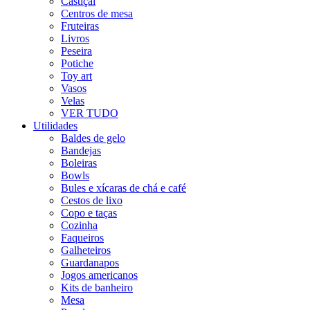
Castiçal
Centros de mesa
Fruteiras
Livros
Peseira
Potiche
Toy art
Vasos
Velas
VER TUDO
Utilidades
Baldes de gelo
Bandejas
Boleiras
Bowls
Bules e xícaras de chá e café
Cestos de lixo
Copo e taças
Cozinha
Faqueiros
Galheteiros
Guardanapos
Jogos americanos
Kits de banheiro
Mesa