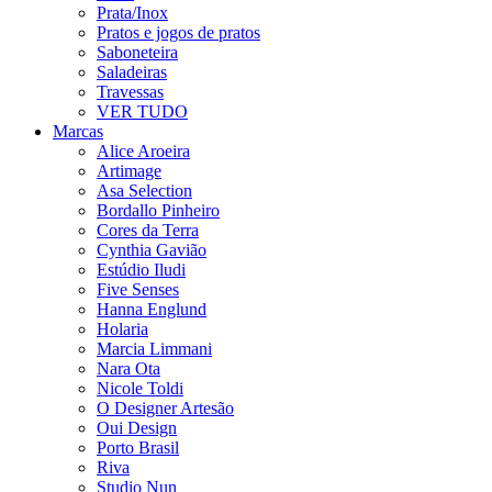
Prata/Inox
Pratos e jogos de pratos
Saboneteira
Saladeiras
Travessas
VER TUDO
Marcas
Alice Aroeira
Artimage
Asa Selection
Bordallo Pinheiro
Cores da Terra
Cynthia Gavião
Estúdio Iludi
Five Senses
Hanna Englund
Holaria
Marcia Limmani
Nara Ota
Nicole Toldi
O Designer Artesão
Oui Design
Porto Brasil
Riva
Studio Nun