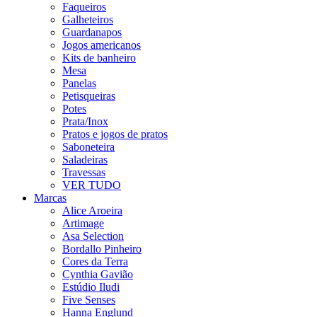
Faqueiros
Galheteiros
Guardanapos
Jogos americanos
Kits de banheiro
Mesa
Panelas
Petisqueiras
Potes
Prata/Inox
Pratos e jogos de pratos
Saboneteira
Saladeiras
Travessas
VER TUDO
Marcas
Alice Aroeira
Artimage
Asa Selection
Bordallo Pinheiro
Cores da Terra
Cynthia Gavião
Estúdio Iludi
Five Senses
Hanna Englund