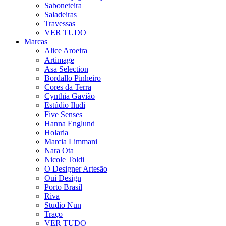
Saboneteira
Saladeiras
Travessas
VER TUDO
Marcas
Alice Aroeira
Artimage
Asa Selection
Bordallo Pinheiro
Cores da Terra
Cynthia Gavião
Estúdio Iludi
Five Senses
Hanna Englund
Holaria
Marcia Limmani
Nara Ota
Nicole Toldi
O Designer Artesão
Oui Design
Porto Brasil
Riva
Studio Nun
Traço
VER TUDO