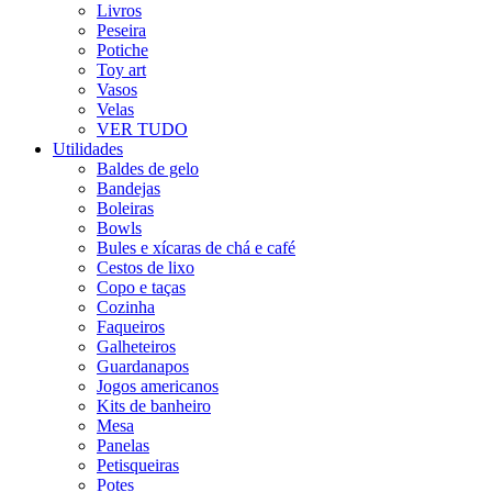
Livros
Peseira
Potiche
Toy art
Vasos
Velas
VER TUDO
Utilidades
Baldes de gelo
Bandejas
Boleiras
Bowls
Bules e xícaras de chá e café
Cestos de lixo
Copo e taças
Cozinha
Faqueiros
Galheteiros
Guardanapos
Jogos americanos
Kits de banheiro
Mesa
Panelas
Petisqueiras
Potes