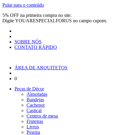
Pular para o conteúdo
5% OFF na primeira compra no site.
Digite
YOUARESPECIALFORUS
no campo cupom.
SOBRE NÓS
CONTATO RÁPIDO
ÁREA DE ARQUITETOS
0
Peças de Décor
Almofadas
Bandejas
Cachepot
Castiçal
Centros de mesa
Fruteiras
Livros
Peseira