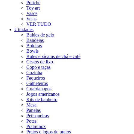
Potiche
Toy art
Vasos
Velas
VER TUDO
Utilidades
Baldes de gelo
Bandejas
Boleiras
Bowls
Bules e xícaras de chá e café
Cestos de lixo
Copo e taças
Cozinha
Faqueiros
Galheteiros
Guardanapos
Jogos americanos
Kits de banheiro
Mesa
Panelas
Petisqueiras
Potes
Prata/Inox
Pratos e jogos de pratos