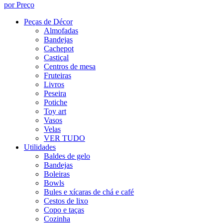
por Preço
Peças de Décor
Almofadas
Bandejas
Cachepot
Castiçal
Centros de mesa
Fruteiras
Livros
Peseira
Potiche
Toy art
Vasos
Velas
VER TUDO
Utilidades
Baldes de gelo
Bandejas
Boleiras
Bowls
Bules e xícaras de chá e café
Cestos de lixo
Copo e taças
Cozinha