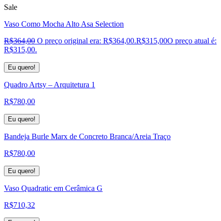
Sale
Vaso Como Mocha Alto Asa Selection
R$
364,00
O preço original era: R$364,00.
R$
315,00
O preço atual é:
R$315,00.
Eu quero!
Quadro Artsy – Arquitetura 1
R$
780,00
Eu quero!
Bandeja Burle Marx de Concreto Branca/Areia Traço
R$
780,00
Eu quero!
Vaso Quadratic em Cerâmica G
R$
710,32