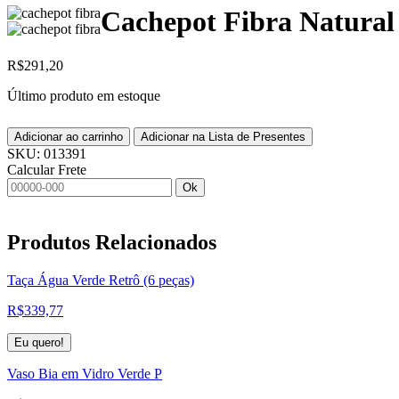
Cachepot Fibra Natural
R$
291,20
Último produto em estoque
Adicionar ao carrinho
Adicionar na Lista de Presentes
SKU:
013391
Calcular Frete
Ok
Produtos
Relacionados
Taça Água Verde Retrô (6 peças)
R$
339,77
Eu quero!
Vaso Bia em Vidro Verde P