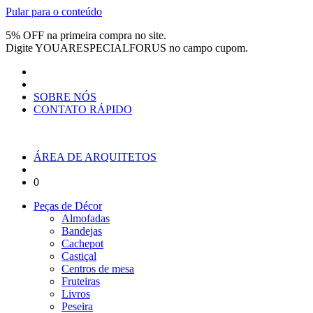
Pular para o conteúdo
5% OFF na primeira compra no site.
Digite
YOUARESPECIALFORUS
no campo cupom.
SOBRE NÓS
CONTATO RÁPIDO
ÁREA DE ARQUITETOS
0
Peças de Décor
Almofadas
Bandejas
Cachepot
Castiçal
Centros de mesa
Fruteiras
Livros
Peseira