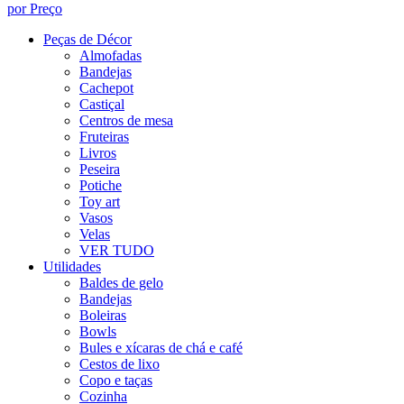
por Preço
Peças de Décor
Almofadas
Bandejas
Cachepot
Castiçal
Centros de mesa
Fruteiras
Livros
Peseira
Potiche
Toy art
Vasos
Velas
VER TUDO
Utilidades
Baldes de gelo
Bandejas
Boleiras
Bowls
Bules e xícaras de chá e café
Cestos de lixo
Copo e taças
Cozinha