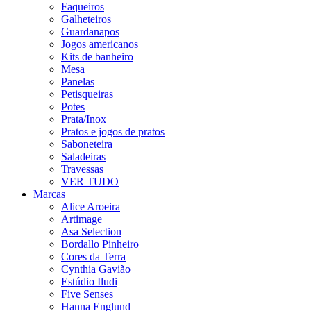
Faqueiros
Galheteiros
Guardanapos
Jogos americanos
Kits de banheiro
Mesa
Panelas
Petisqueiras
Potes
Prata/Inox
Pratos e jogos de pratos
Saboneteira
Saladeiras
Travessas
VER TUDO
Marcas
Alice Aroeira
Artimage
Asa Selection
Bordallo Pinheiro
Cores da Terra
Cynthia Gavião
Estúdio Iludi
Five Senses
Hanna Englund