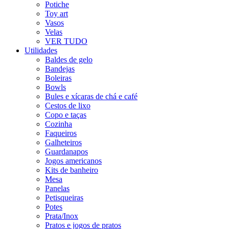
Potiche
Toy art
Vasos
Velas
VER TUDO
Utilidades
Baldes de gelo
Bandejas
Boleiras
Bowls
Bules e xícaras de chá e café
Cestos de lixo
Copo e taças
Cozinha
Faqueiros
Galheteiros
Guardanapos
Jogos americanos
Kits de banheiro
Mesa
Panelas
Petisqueiras
Potes
Prata/Inox
Pratos e jogos de pratos