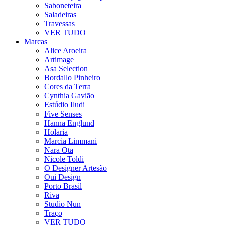
Saboneteira
Saladeiras
Travessas
VER TUDO
Marcas
Alice Aroeira
Artimage
Asa Selection
Bordallo Pinheiro
Cores da Terra
Cynthia Gavião
Estúdio Iludi
Five Senses
Hanna Englund
Holaria
Marcia Limmani
Nara Ota
Nicole Toldi
O Designer Artesão
Oui Design
Porto Brasil
Riva
Studio Nun
Traço
VER TUDO