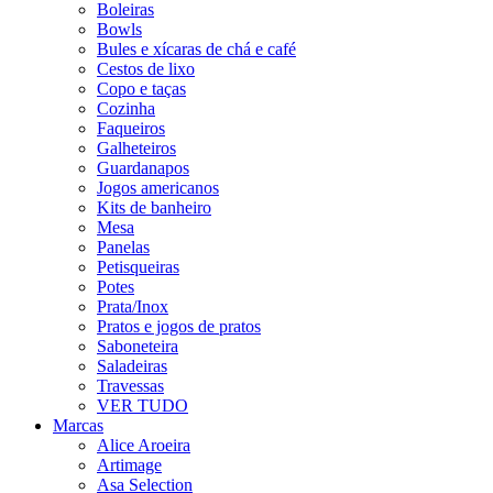
Boleiras
Bowls
Bules e xícaras de chá e café
Cestos de lixo
Copo e taças
Cozinha
Faqueiros
Galheteiros
Guardanapos
Jogos americanos
Kits de banheiro
Mesa
Panelas
Petisqueiras
Potes
Prata/Inox
Pratos e jogos de pratos
Saboneteira
Saladeiras
Travessas
VER TUDO
Marcas
Alice Aroeira
Artimage
Asa Selection