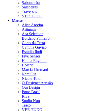
Saboneteira
Saladeiras
Travessas
VER TUDO
Marcas
Alice Aroeira
Artimage
Asa Selection
Bordallo Pinheiro
Cores da Terra
Cynthia Gavião
Estúdio Iludi
Five Senses
Hanna Englund
Holaria
Marcia Limmani
Nara Ota
Nicole Toldi
O Designer Artesão
Oui Design
Porto Brasil
Riva
Studio Nun
Traço
VER TUDO