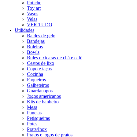
Potiche
Toy art
Vasos
Velas
VER TUDO
Utilidades
Baldes de gelo
Bandejas
Boleiras
Bowls
Bules e xícaras de chá e café
Cestos de lixo
Copo e taças
Cozinha
Faqueiros
Galheteiros
Guardanapos
Jogos americanos
Kits de banheiro
Mesa
Panelas
Petisqueiras
Potes
Prata/Inox
Pratos e jogos de pratos