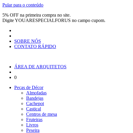
Pular para o conteúdo
5% OFF na primeira compra no site.
Digite
YOUARESPECIALFORUS
no campo cupom.
SOBRE NÓS
CONTATO RÁPIDO
ÁREA DE ARQUITETOS
0
Peças de Décor
Almofadas
Bandejas
Cachepot
Castiçal
Centros de mesa
Fruteiras
Livros
Peseira