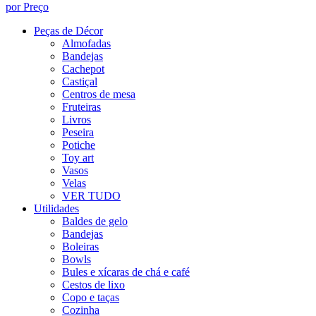
por Preço
Peças de Décor
Almofadas
Bandejas
Cachepot
Castiçal
Centros de mesa
Fruteiras
Livros
Peseira
Potiche
Toy art
Vasos
Velas
VER TUDO
Utilidades
Baldes de gelo
Bandejas
Boleiras
Bowls
Bules e xícaras de chá e café
Cestos de lixo
Copo e taças
Cozinha