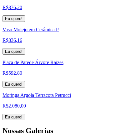
R$
876,20
Eu quero!
Vaso Molejo em Cerâmica P
R$
836,16
Eu quero!
Placa de Parede Árvore Raizes
R$
592,80
Eu quero!
Moringa Argola Terracota Petrucci
R$
2.080,00
Eu quero!
Nossas
Galerias