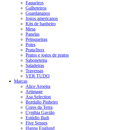
Faqueiros
Galheteiros
Guardanapos
Jogos americanos
Kits de banheiro
Mesa
Panelas
Petisqueiras
Potes
Prata/Inox
Pratos e jogos de pratos
Saboneteira
Saladeiras
Travessas
VER TUDO
Marcas
Alice Aroeira
Artimage
Asa Selection
Bordallo Pinheiro
Cores da Terra
Cynthia Gavião
Estúdio Iludi
Five Senses
Hanna Englund