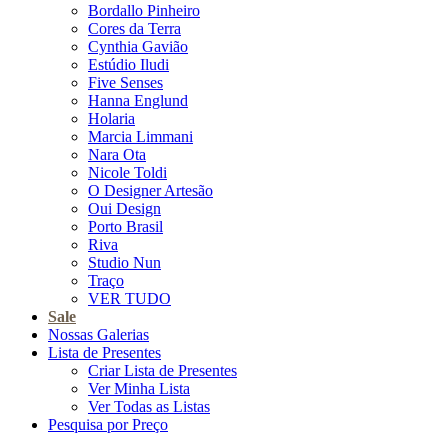
Bordallo Pinheiro
Cores da Terra
Cynthia Gavião
Estúdio Iludi
Five Senses
Hanna Englund
Holaria
Marcia Limmani
Nara Ota
Nicole Toldi
O Designer Artesão
Oui Design
Porto Brasil
Riva
Studio Nun
Traço
VER TUDO
Sale
Nossas Galerias
Lista de Presentes
Criar Lista de Presentes
Ver Minha Lista
Ver Todas as Listas
Pesquisa por Preço