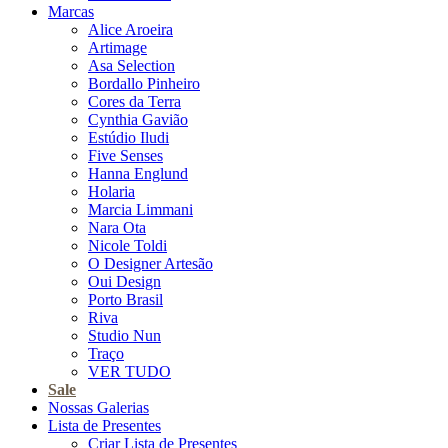
Marcas
Alice Aroeira
Artimage
Asa Selection
Bordallo Pinheiro
Cores da Terra
Cynthia Gavião
Estúdio Iludi
Five Senses
Hanna Englund
Holaria
Marcia Limmani
Nara Ota
Nicole Toldi
O Designer Artesão
Oui Design
Porto Brasil
Riva
Studio Nun
Traço
VER TUDO
Sale
Nossas Galerias
Lista de Presentes
Criar Lista de Presentes