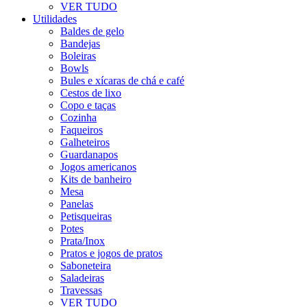
VER TUDO
Utilidades
Baldes de gelo
Bandejas
Boleiras
Bowls
Bules e xícaras de chá e café
Cestos de lixo
Copo e taças
Cozinha
Faqueiros
Galheteiros
Guardanapos
Jogos americanos
Kits de banheiro
Mesa
Panelas
Petisqueiras
Potes
Prata/Inox
Pratos e jogos de pratos
Saboneteira
Saladeiras
Travessas
VER TUDO