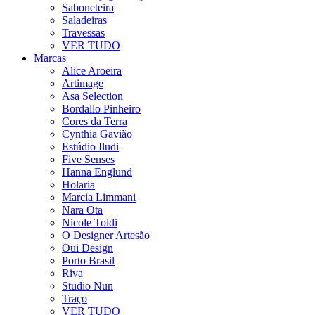
Saboneteira
Saladeiras
Travessas
VER TUDO
Marcas
Alice Aroeira
Artimage
Asa Selection
Bordallo Pinheiro
Cores da Terra
Cynthia Gavião
Estúdio Iludi
Five Senses
Hanna Englund
Holaria
Marcia Limmani
Nara Ota
Nicole Toldi
O Designer Artesão
Oui Design
Porto Brasil
Riva
Studio Nun
Traço
VER TUDO