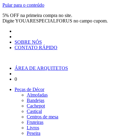
Pular para o conteúdo
5% OFF na primeira compra no site.
Digite
YOUARESPECIALFORUS
no campo cupom.
SOBRE NÓS
CONTATO RÁPIDO
ÁREA DE ARQUITETOS
0
Peças de Décor
Almofadas
Bandejas
Cachepot
Castiçal
Centros de mesa
Fruteiras
Livros
Peseira