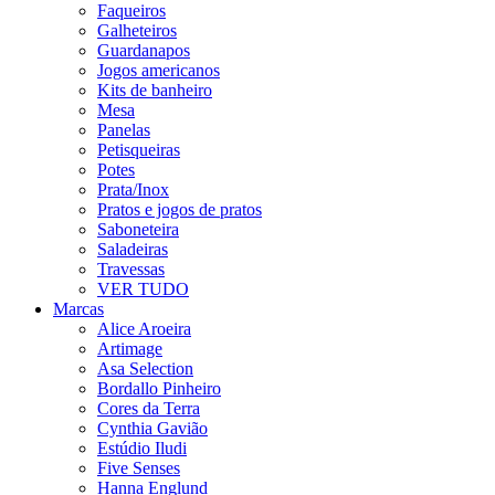
Faqueiros
Galheteiros
Guardanapos
Jogos americanos
Kits de banheiro
Mesa
Panelas
Petisqueiras
Potes
Prata/Inox
Pratos e jogos de pratos
Saboneteira
Saladeiras
Travessas
VER TUDO
Marcas
Alice Aroeira
Artimage
Asa Selection
Bordallo Pinheiro
Cores da Terra
Cynthia Gavião
Estúdio Iludi
Five Senses
Hanna Englund