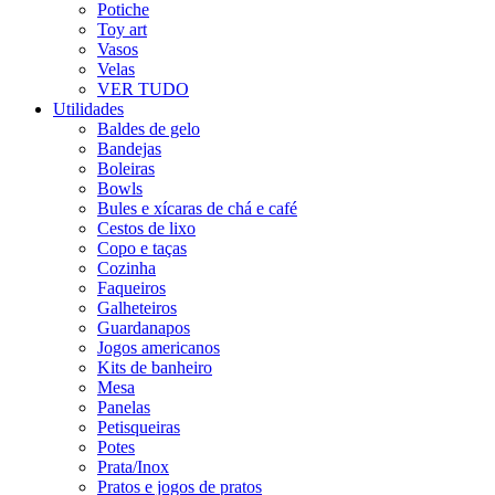
Potiche
Toy art
Vasos
Velas
VER TUDO
Utilidades
Baldes de gelo
Bandejas
Boleiras
Bowls
Bules e xícaras de chá e café
Cestos de lixo
Copo e taças
Cozinha
Faqueiros
Galheteiros
Guardanapos
Jogos americanos
Kits de banheiro
Mesa
Panelas
Petisqueiras
Potes
Prata/Inox
Pratos e jogos de pratos