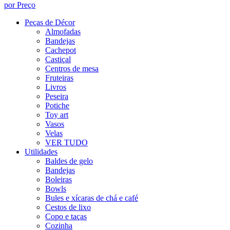
por Preço
Peças de Décor
Almofadas
Bandejas
Cachepot
Castiçal
Centros de mesa
Fruteiras
Livros
Peseira
Potiche
Toy art
Vasos
Velas
VER TUDO
Utilidades
Baldes de gelo
Bandejas
Boleiras
Bowls
Bules e xícaras de chá e café
Cestos de lixo
Copo e taças
Cozinha