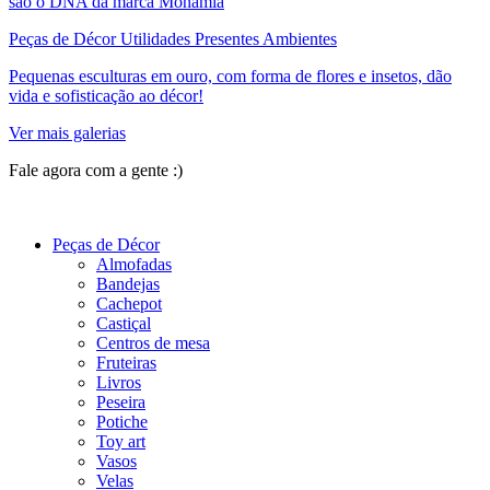
são o DNA da marca Monamia
Peças de Décor Utilidades Presentes Ambientes
Pequenas esculturas em ouro, com forma de flores e insetos, dão
vida e sofisticação ao décor!
Ver mais galerias
Fale agora com a gente :)
(11) 9 9192-8504
Peças de Décor
Almofadas
Bandejas
Cachepot
Castiçal
Centros de mesa
Fruteiras
Livros
Peseira
Potiche
Toy art
Vasos
Velas