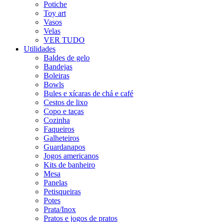
Potiche
Toy art
Vasos
Velas
VER TUDO
Utilidades
Baldes de gelo
Bandejas
Boleiras
Bowls
Bules e xícaras de chá e café
Cestos de lixo
Copo e taças
Cozinha
Faqueiros
Galheteiros
Guardanapos
Jogos americanos
Kits de banheiro
Mesa
Panelas
Petisqueiras
Potes
Prata/Inox
Pratos e jogos de pratos