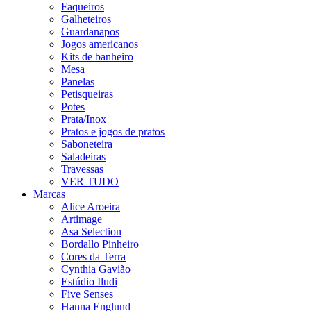
Faqueiros
Galheteiros
Guardanapos
Jogos americanos
Kits de banheiro
Mesa
Panelas
Petisqueiras
Potes
Prata/Inox
Pratos e jogos de pratos
Saboneteira
Saladeiras
Travessas
VER TUDO
Marcas
Alice Aroeira
Artimage
Asa Selection
Bordallo Pinheiro
Cores da Terra
Cynthia Gavião
Estúdio Iludi
Five Senses
Hanna Englund