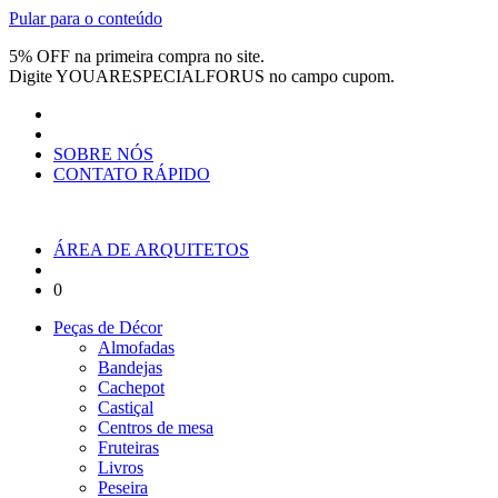
Pular para o conteúdo
5% OFF na primeira compra no site.
Digite
YOUARESPECIALFORUS
no campo cupom.
SOBRE NÓS
CONTATO RÁPIDO
ÁREA DE ARQUITETOS
0
Peças de Décor
Almofadas
Bandejas
Cachepot
Castiçal
Centros de mesa
Fruteiras
Livros
Peseira