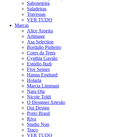
Saboneteira
Saladeiras
Travessas
VER TUDO
Marcas
Alice Aroeira
Artimage
Asa Selection
Bordallo Pinheiro
Cores da Terra
Cynthia Gavião
Estúdio Iludi
Five Senses
Hanna Englund
Holaria
Marcia Limmani
Nara Ota
Nicole Toldi
O Designer Artesão
Oui Design
Porto Brasil
Riva
Studio Nun
Traço
VER TUDO