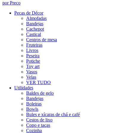
por Preço
Peças de Décor
Almofadas
Bandejas
Cachepot
Castiçal
Centros de mesa
Fruteiras
Livros
Peseira
Potiche
Toy art
Vasos
Velas
VER TUDO
Utilidades
Baldes de gelo
Bandejas
Boleiras
Bowls
Bules e xícaras de chá e café
Cestos de lixo
Copo e taças
Cozinha