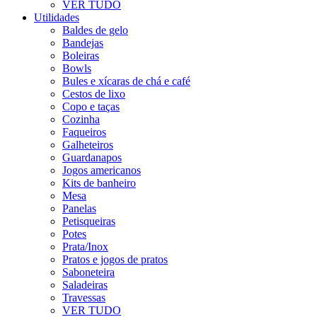
VER TUDO
Utilidades
Baldes de gelo
Bandejas
Boleiras
Bowls
Bules e xícaras de chá e café
Cestos de lixo
Copo e taças
Cozinha
Faqueiros
Galheteiros
Guardanapos
Jogos americanos
Kits de banheiro
Mesa
Panelas
Petisqueiras
Potes
Prata/Inox
Pratos e jogos de pratos
Saboneteira
Saladeiras
Travessas
VER TUDO