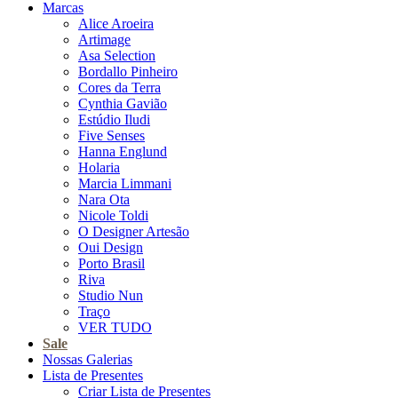
Marcas
Alice Aroeira
Artimage
Asa Selection
Bordallo Pinheiro
Cores da Terra
Cynthia Gavião
Estúdio Iludi
Five Senses
Hanna Englund
Holaria
Marcia Limmani
Nara Ota
Nicole Toldi
O Designer Artesão
Oui Design
Porto Brasil
Riva
Studio Nun
Traço
VER TUDO
Sale
Nossas Galerias
Lista de Presentes
Criar Lista de Presentes