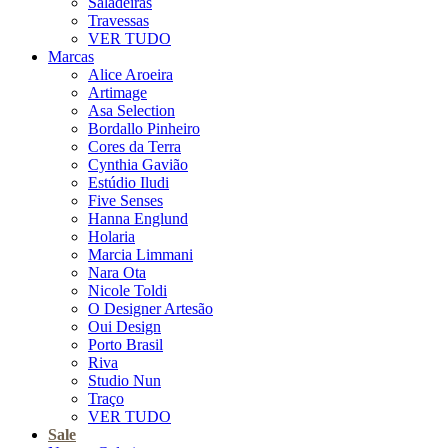
Saladeiras
Travessas
VER TUDO
Marcas
Alice Aroeira
Artimage
Asa Selection
Bordallo Pinheiro
Cores da Terra
Cynthia Gavião
Estúdio Iludi
Five Senses
Hanna Englund
Holaria
Marcia Limmani
Nara Ota
Nicole Toldi
O Designer Artesão
Oui Design
Porto Brasil
Riva
Studio Nun
Traço
VER TUDO
Sale