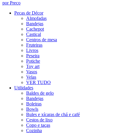
por Preço
Peças de Décor
Almofadas
Bandejas
Cachepot
Castiçal
Centros de mesa
Fruteiras
Livros
Peseira
Potiche
Toy art
Vasos
Velas
VER TUDO
Utilidades
Baldes de gelo
Bandejas
Boleiras
Bowls
Bules e xícaras de chá e café
Cestos de lixo
Copo e taças
Cozinha