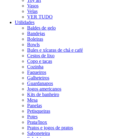
Toy art
Vasos
Velas
VER TUDO
Utilidades
Baldes de gelo
Bandejas
Boleiras
Bowls
Bules e xícaras de chá e café
Cestos de lixo
Copo e taças
Cozinha
Faqueiros
Galheteiros
Guardanapos
Jogos americanos
Kits de banheiro
Mesa
Panelas
Petisqueiras
Potes
Prata/Inox
Pratos e jogos de pratos
Saboneteira