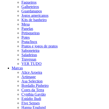
Faqueiros
Galheteiros
Guardanapos
Jogos americanos
Kits de banheiro
Mesa
Panelas
Petisqueiras
Potes
Prata/Inox
Pratos e jogos de pratos
Saboneteira
Saladeiras
Travessas
VER TUDO
Marcas
Alice Aroeira
Artimage
Asa Selection
Bordallo Pinheiro
Cores da Terra
Cynthia Gavião
Estúdio Iludi
Five Senses
Hanna Englund