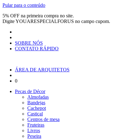
Pular para o conteúdo
5% OFF na primeira compra no site.
Digite
YOUARESPECIALFORUS
no campo cupom.
SOBRE NÓS
CONTATO RÁPIDO
ÁREA DE ARQUITETOS
0
Peças de Décor
Almofadas
Bandejas
Cachepot
Castiçal
Centros de mesa
Fruteiras
Livros
Peseira