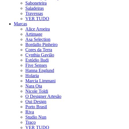
Saboneteira
Saladeiras
Travessas
VER TUDO
Marcas
Alice Aroeira
Artimage
Asa Selection
Bordallo Pinheiro
Cores da Terra
Cynthia Gavião
Estúdio Iludi
Five Senses
Hanna Englund
Holaria
Marcia Limmani
Nara Ota
Nicole Toldi
O Designer Artesão
Oui Design
Porto Brasil
Riva
Studio Nun
Traço
VER TUDO