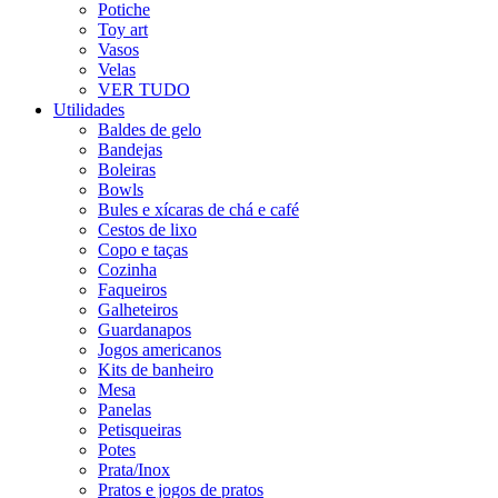
Potiche
Toy art
Vasos
Velas
VER TUDO
Utilidades
Baldes de gelo
Bandejas
Boleiras
Bowls
Bules e xícaras de chá e café
Cestos de lixo
Copo e taças
Cozinha
Faqueiros
Galheteiros
Guardanapos
Jogos americanos
Kits de banheiro
Mesa
Panelas
Petisqueiras
Potes
Prata/Inox
Pratos e jogos de pratos