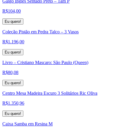
Galgo Inglês Sentado Preto – Tam P
R$
104,00
Eu quero!
Coleção Pistão em Pedra Talco – 3 Vasos
R$
1.196,00
Eu quero!
Livro – Cristiano Mascaro: São Paulo (Queen)
R$
80,08
Eu quero!
Centro Mesa Madeira Escuro 3 Solitários Ric Oliva
R$
1.350,96
Eu quero!
Caixa Samba em Resina M