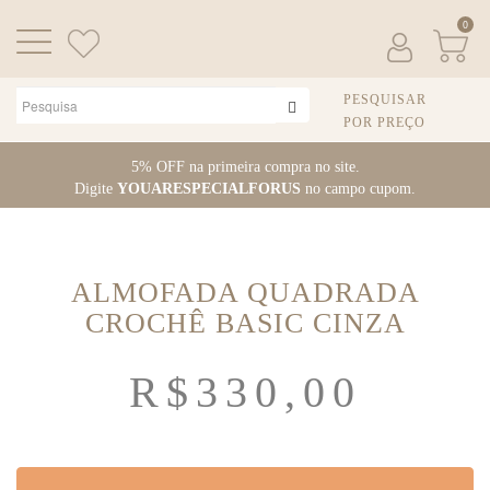
0
PESQUISAR
POR PREÇO
Pular
5% OFF na primeira compra no site.
para
Digite
YOUARESPECIALFORUS
no campo cupom.
o
conteúdo
ALMOFADA QUADRADA
CROCHÊ BASIC CINZA
R$
330,00